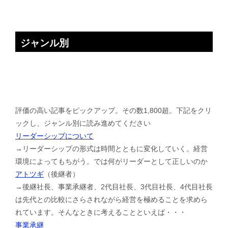
ジャンル別
評価の高い記事をピックアップ。その数1,800超。下記をクリ
ックし、ジャンル別に読み進めてください
リーダーシップについて
→リーダーシップの形式は時間とともに変化していく。経営
環境によってもちがう。では何がリーダーとして正しいのか
アトツギ
（後継者）
→後継社長、事業承継者、2代目社長、3代目社長、4代目社長
は先代との比較にさらされながら経営を極めることを求めら
れています。そんなときに考えることといえば・・・
事業承継