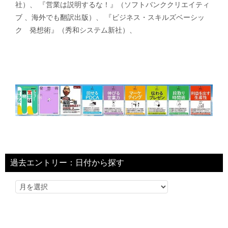
社）、 『営業は説明するな！』（ソフトバンククリエイティ
ブ 、海外でも翻訳出版）、 『ビジネス・スキルズベーシッ
ク 発想術』（秀和システム新社）、
過去エントリー：日付から探す