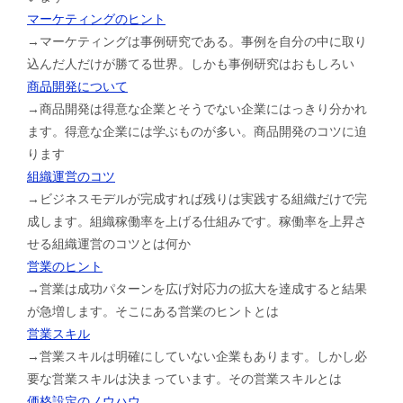
マーケティングのヒント
→マーケティングは事例研究である。事例を自分の中に取り
込んだ人だけが勝てる世界。しかも事例研究はおもしろい
商品開発について
→商品開発は得意な企業とそうでない企業にはっきり分かれ
ます。得意な企業には学ぶものが多い。商品開発のコツに迫
ります
組織運営のコツ
→ビジネスモデルが完成すれば残りは実践する組織だけで完
成します。組織稼働率を上げる仕組みです。稼働率を上昇さ
せる組織運営のコツとは何か
営業のヒント
→営業は成功パターンを広げ対応力の拡大を達成すると結果
が急増します。そこにある営業のヒントとは
営業スキル
→営業スキルは明確にしていない企業もあります。しかし必
要な営業スキルは決まっています。その営業スキルとは
価格設定のノウハウ