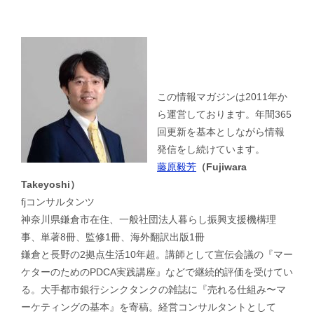
この情報マガジンは2011年か
ら運営しております。年間365
回更新を基本としながら情報
発信をし続けています。
藤原毅芳
（Fujiwara
Takeyoshi）
fjコンサルタンツ
神奈川県鎌倉市在住、一般社団法人暮らし振興支援機構理
事、単著8冊、監修1冊、海外翻訳出版1冊
鎌倉と長野の2拠点生活10年超。講師として宣伝会議の『マー
ケターのためのPDCA実践講座』などで継続的評価を受けてい
る。大手都市銀行シンクタンクの雑誌に『売れる仕組み〜マ
ーケティングの基本』を寄稿。経営コンサルタントとして