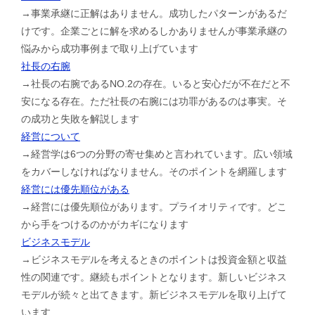
→事業承継に正解はありません。成功したパターンがあるだ
けです。企業ごとに解を求めるしかありませんが事業承継の
悩みから成功事例まで取り上げています
社長の右腕
→社長の右腕であるNO.2の存在。いると安心だが不在だと不
安になる存在。ただ社長の右腕には功罪があるのは事実。そ
の成功と失敗を解説します
経営について
→経営学は6つの分野の寄せ集めと言われています。広い領域
をカバーしなければなりません。そのポイントを網羅します
経営には優先順位がある
→経営には優先順位があります。プライオリティです。どこ
から手をつけるのかがカギになります
ビジネスモデル
→ビジネスモデルを考えるときのポイントは投資金額と収益
性の関連です。継続もポイントとなります。新しいビジネス
モデルが続々と出てきます。新ビジネスモデルを取り上げて
います