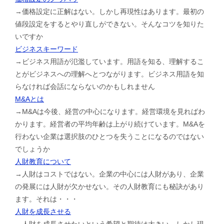
→価格設定に正解はない。しかし再現性はあります。最初の
値段設定をするとやり直しができない。そんなコツを知りた
いですか
ビジネスキーワード
→ビジネス用語が氾濫しています。用語を知る、理解するこ
とがビジネスへの理解へとつながります。ビジネス用語を知
らなければ会話にならないのかもしれません
M&Aとは
→M&Aは今後、経営の中心になります。経営環境を見ればわ
かります。経営者の平均年齢は上がり続けています。M&Aを
行わない企業は選択肢のひとつを失うことになるのではない
でしょうか
人財教育について
→人財はコストではない。企業の中心には人財があり、企業
の発展には人財が欠かせない。その人財教育にも秘訣があり
ます。それは・・・
人財を成長させる
→人財を成長させたいという希望と期待は大きい。しかし現