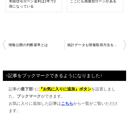
米国住宅ローン金利は1年で2
ここにも残価型ローンがある
倍になっている
投
情報公開の判断基準とは
統計データも情報取得方法を変えてきた
稿
ナ
ビ
↑記事をブックマークできるようになりました↑
ゲ
記事の
最下部↑
に
『お気に入りに追加』ボタン
を設置しまし
ー
た。
ブックマーク
ができます。
シ
お気に入りに追加した記事は
こちら
から一覧がご覧いただけ
ョ
ます。
ン