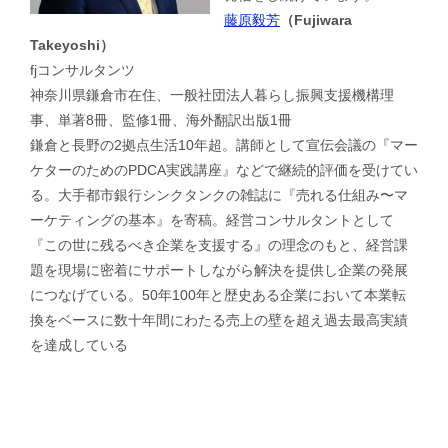
藤原毅芳
（Fujiwara
Takeyoshi）
fjコンサルタンツ
神奈川県鎌倉市在住、一般社団法人暮らし振興支援機構理
事、単著8冊、監修1冊、海外翻訳出版1冊
鎌倉と長野の2拠点生活10年超。講師として宣伝会議の『マー
ケターのためのPDCA実践講座』などで継続的評価を受けてい
る。大手都市銀行シンクタンクの雑誌に『売れる仕組み〜マ
ーケティングの基本』を寄稿。経営コンサルタントとして
『この世に残るべき企業を支援する』の理念のもと、経営課
題を現場に密着にサポートしながら解決を提供し企業の発展
につなげている。50年100年と歴史ある企業において本業転
換をベースに数十年間にわたる売上の壁を超え過去最高実績
を達成している