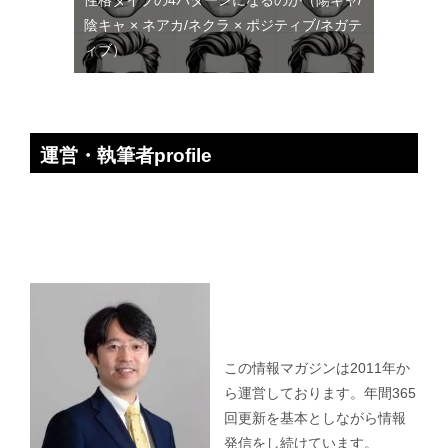
性格タイプの4パターンになるのか（陽キャ/
陰キャ × ネアカ/ネクラ × ポジティブ/ネガテ
ィブ）
運営・執筆者profile
この情報マガジンは2011年か
ら運営しております。年間365
回更新を基本としながら情報
発信をし続けています。