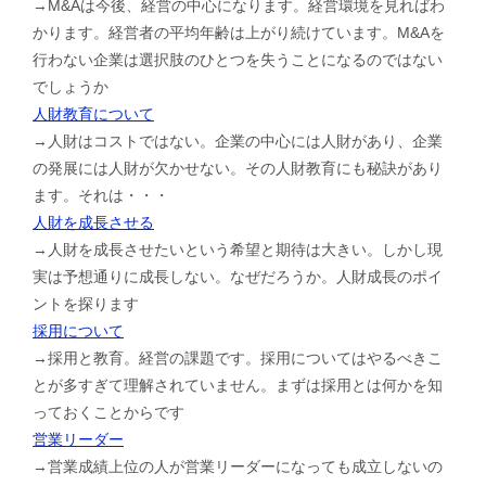
→M&Aは今後、経営の中心になります。経営環境を見ればわ
かります。経営者の平均年齢は上がり続けています。M&Aを
行わない企業は選択肢のひとつを失うことになるのではない
でしょうか
人財教育について
→人財はコストではない。企業の中心には人財があり、企業
の発展には人財が欠かせない。その人財教育にも秘訣があり
ます。それは・・・
人財を成長させる
→人財を成長させたいという希望と期待は大きい。しかし現
実は予想通りに成長しない。なぜだろうか。人財成長のポイ
ントを探ります
採用について
→採用と教育。経営の課題です。採用についてはやるべきこ
とが多すぎて理解されていません。まずは採用とは何かを知
っておくことからです
営業リーダー
→営業成績上位の人が営業リーダーになっても成立しないの