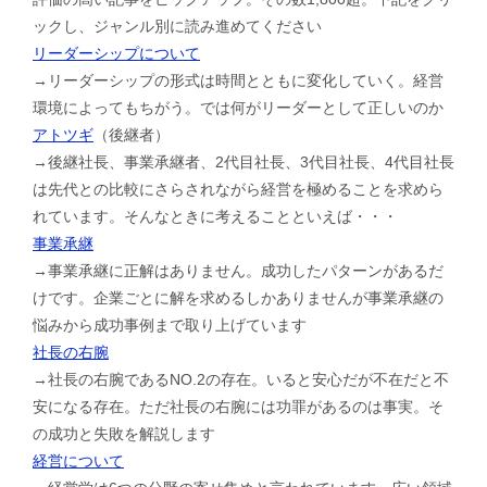
ックし、ジャンル別に読み進めてください
リーダーシップについて
→リーダーシップの形式は時間とともに変化していく。経営
環境によってもちがう。では何がリーダーとして正しいのか
アトツギ
（後継者）
→後継社長、事業承継者、2代目社長、3代目社長、4代目社長
は先代との比較にさらされながら経営を極めることを求めら
れています。そんなときに考えることといえば・・・
事業承継
→事業承継に正解はありません。成功したパターンがあるだ
けです。企業ごとに解を求めるしかありませんが事業承継の
悩みから成功事例まで取り上げています
社長の右腕
→社長の右腕であるNO.2の存在。いると安心だが不在だと不
安になる存在。ただ社長の右腕には功罪があるのは事実。そ
の成功と失敗を解説します
経営について