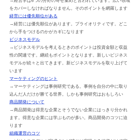
→経営学は6つの分野の寄せ集めと言われています。広い領域
をカバーしなければなりません。そのポイントを網羅します
経営には優先順位がある
→経営には優先順位があります。プライオリティです。どこ
から手をつけるのかがカギになります
ビジネスモデル
→ビジネスモデルを考えるときのポイントは投資金額と収益
性の関連です。継続もポイントとなります。新しいビジネス
モデルが続々と出てきます。新ビジネスモデルを取り上げて
います
マーケティングのヒント
→マーケティングは事例研究である。事例を自分の中に取り
込んだ人だけが勝てる世界。しかも事例研究はおもしろい
商品開発について
→商品開発は得意な企業とそうでない企業にはっきり分かれ
ます。得意な企業には学ぶものが多い。商品開発のコツに迫
ります
組織運営のコツ