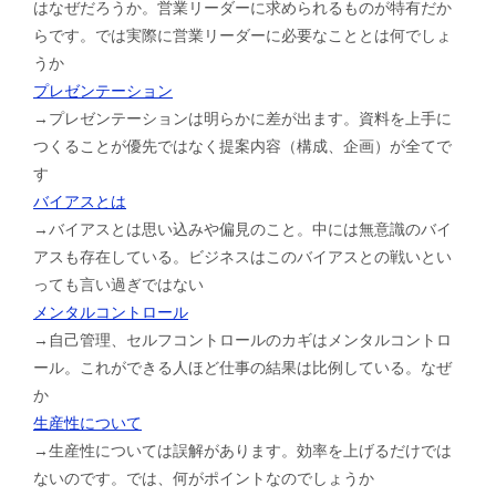
はなぜだろうか。営業リーダーに求められるものが特有だか
らです。では実際に営業リーダーに必要なこととは何でしょ
うか
プレゼンテーション
→プレゼンテーションは明らかに差が出ます。資料を上手に
つくることが優先ではなく提案内容（構成、企画）が全てで
す
バイアスとは
→バイアスとは思い込みや偏見のこと。中には無意識のバイ
アスも存在している。ビジネスはこのバイアスとの戦いとい
っても言い過ぎではない
メンタルコントロール
→自己管理、セルフコントロールのカギはメンタルコントロ
ール。これができる人ほど仕事の結果は比例している。なぜ
か
生産性について
→生産性については誤解があります。効率を上げるだけでは
ないのです。では、何がポイントなのでしょうか