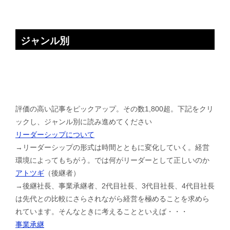
ジャンル別
評価の高い記事をピックアップ。その数1,800超。下記をクリ
ックし、ジャンル別に読み進めてください
リーダーシップについて
→リーダーシップの形式は時間とともに変化していく。経営
環境によってもちがう。では何がリーダーとして正しいのか
アトツギ
（後継者）
→後継社長、事業承継者、2代目社長、3代目社長、4代目社長
は先代との比較にさらされながら経営を極めることを求めら
れています。そんなときに考えることといえば・・・
事業承継