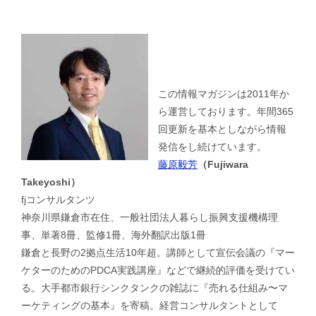
この情報マガジンは2011年か
ら運営しております。年間365
回更新を基本としながら情報
発信をし続けています。
藤原毅芳
（Fujiwara
Takeyoshi）
fjコンサルタンツ
神奈川県鎌倉市在住、一般社団法人暮らし振興支援機構理
事、単著8冊、監修1冊、海外翻訳出版1冊
鎌倉と長野の2拠点生活10年超。講師として宣伝会議の『マー
ケターのためのPDCA実践講座』などで継続的評価を受けてい
る。大手都市銀行シンクタンクの雑誌に『売れる仕組み〜マ
ーケティングの基本』を寄稿。経営コンサルタントとして