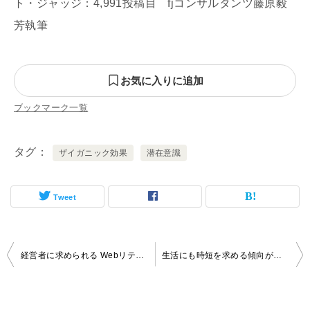
ト・ジャッジ：4,991投稿目 fjコンサルタンツ藤原毅
芳執筆
お気に入りに追加
ブックマーク一覧
タグ
ザイガニック効果
潜在意識
Tweet
投
経営者に求められる Webリテラシーとは
生活にも時短を求める傾向が出てきた
稿
ナ