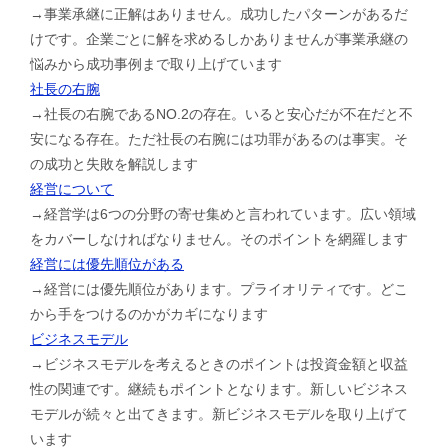
→事業承継に正解はありません。成功したパターンがあるだ
けです。企業ごとに解を求めるしかありませんが事業承継の
悩みから成功事例まで取り上げています
社長の右腕
→社長の右腕であるNO.2の存在。いると安心だが不在だと不
安になる存在。ただ社長の右腕には功罪があるのは事実。そ
の成功と失敗を解説します
経営について
→経営学は6つの分野の寄せ集めと言われています。広い領域
をカバーしなければなりません。そのポイントを網羅します
経営には優先順位がある
→経営には優先順位があります。プライオリティです。どこ
から手をつけるのかがカギになります
ビジネスモデル
→ビジネスモデルを考えるときのポイントは投資金額と収益
性の関連です。継続もポイントとなります。新しいビジネス
モデルが続々と出てきます。新ビジネスモデルを取り上げて
います