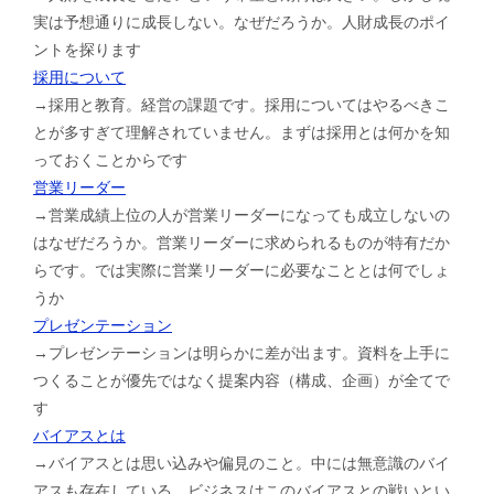
実は予想通りに成長しない。なぜだろうか。人財成長のポイ
ントを探ります
採用について
→採用と教育。経営の課題です。採用についてはやるべきこ
とが多すぎて理解されていません。まずは採用とは何かを知
っておくことからです
営業リーダー
→営業成績上位の人が営業リーダーになっても成立しないの
はなぜだろうか。営業リーダーに求められるものが特有だか
らです。では実際に営業リーダーに必要なこととは何でしょ
うか
プレゼンテーション
→プレゼンテーションは明らかに差が出ます。資料を上手に
つくることが優先ではなく提案内容（構成、企画）が全てで
す
バイアスとは
→バイアスとは思い込みや偏見のこと。中には無意識のバイ
アスも存在している。ビジネスはこのバイアスとの戦いとい