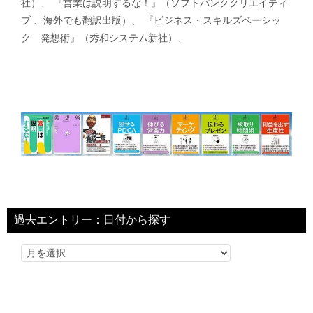
社）、 『営業は説明するな！』（ソフトバンククリエイティ
ブ 、海外でも翻訳出版）、 『ビジネス・スキルズベーシッ
ク 発想術』（秀和システム新社）、
過去エントリー：日付から探す