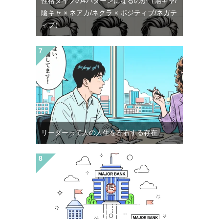
性格タイプの4パターンになるのか（陽キャ/
陰キャ × ネアカ/ネクラ × ポジティブ/ネガテ
ィブ）
リーダーって人の人生を左右する存在