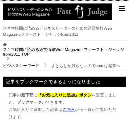
スキマ時間に読めるビジネスリーダーのための経営情報Web
Magazineファースト・ジャッジfrom2011
スキマ時間に読める経営情報Web Magazine ファースト・ジャッジ
from2011
TOP
ビジネスキーワード
まともしか残らないのでspacは精算へ
記事をブックマークできるようになりました
記事の
最下部
に
『お気に入りに追加』ボタン
を設置しまし
た。
ブックマーク
ができます。
お気に入りに追加した記事は
こちら
から一覧がご覧いただ
けます。