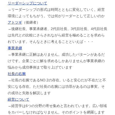
リーダーシップについて
→リーダーシップの形式は時間とともに変化していく。経営
環境によってもちがう。では何がリーダーとして正しいのか
アトツギ
（後継者）
→後継社長、事業承継者、2代目社長、3代目社長、4代目社長
は先代との比較にさらされながら経営を極めることを求めら
れています。そんなときに考えることといえば・・・
事業承継
→事業承継に正解はありません。成功したパターンがあるだ
けです。企業ごとに解を求めるしかありませんが事業承継の
悩みから成功事例まで取り上げています
社長の右腕
→社長の右腕であるNO.2の存在。いると安心だが不在だと不
安になる存在。ただ社長の右腕には功罪があるのは事実。そ
の成功と失敗を解説します
経営について
→経営学は6つの分野の寄せ集めと言われています。広い領域
をカバーしなければなりません。そのポイントを網羅します