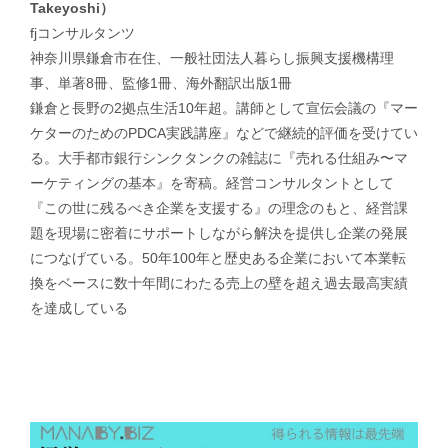
Takeyoshi）
fjコンサルタンツ
神奈川県鎌倉市在住、一般社団法人暮らし振興支援機構理
事、単著8冊、監修1冊、海外翻訳出版1冊
鎌倉と長野の2拠点生活10年超。講師として宣伝会議の『マー
ケターのためのPDCA実践講座』などで継続的評価を受けてい
る。大手都市銀行シンクタンクの雑誌に『売れる仕組み〜マ
ーケティングの基本』を寄稿。経営コンサルタントとして
『この世に残るべき企業を支援する』の理念のもと、経営課
題を現場に密着にサポートしながら解決を提供し企業の発展
につなげている。50年100年と歴史ある企業において本業転
換をベースに数十年間にわたる売上の壁を超え過去最高実績
を達成している