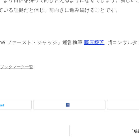
、より自信を持って向き合えるようになるでしょう。新しい
ている証拠だと信じ、前向きに進み続けることです。
zsine ファースト・ジャッジ』運営執筆
藤原毅芳
（fjコンサルタン
ブックマーク一覧
eet
「成