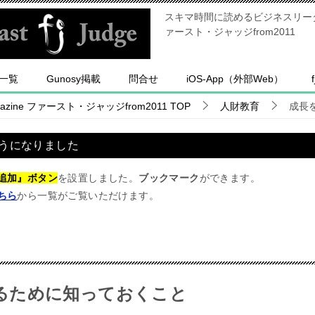
スキマ時間に読めるビジネスリーダー
ァースト・ジャッジfrom2011
一覧
Gunosy掲載
問合せ
iOS-App（外部Web）
ine ファースト・ジャッジfrom2011
TOP
人財教育
成長
うになりました
追加』ボタン
を設置しました。
ブックマーク
ができます。
ちら
から一覧がご覧いただけます。
るために知っておくこと