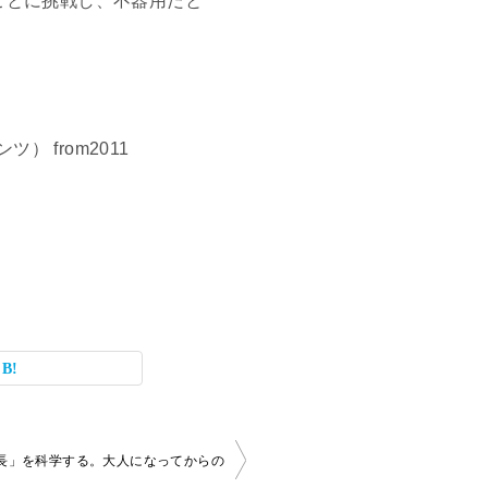
ことに挑戦し、不器用だと
ツ） from2011
長」を科学する。大人になってからの