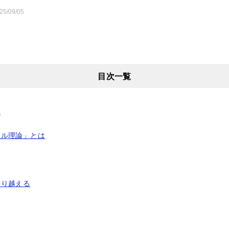
25/09/05
目次一覧
い
キル理論」とは
乗り越える