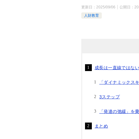
更新日：
2025/09/06
公開日：
20
人財教育
成長は一直線ではな
「ダイナミックス
3ステップ
「発達の弛緩」を
まとめ