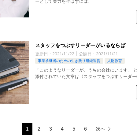
ーとして実力を伸ばすには、
スタッフをつぶすリーダーがいるならば
更新日：
2021/11/22
公開日：
2021/11/21
事業承継者のための生き残り組織運営
人財教育
「このようなリーダーが、うちの会社にいます」 
添付されていた文章は《スタッフをつぶすリーダー
1
2
3
4
5
6
次へ