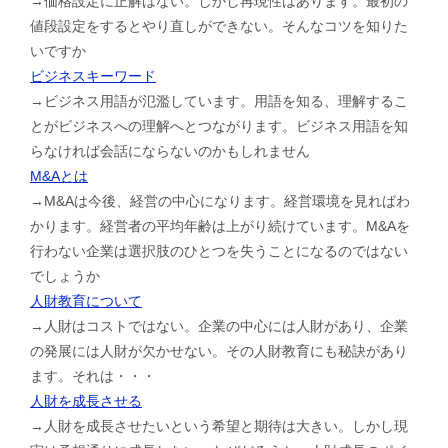
→価格設定に正解はない。しかし再現性はあります。最初の
値段設定をするとやり直しができない。そんなコツを知りた
いですか
ビジネスキーワード
→ビジネス用語が氾濫しています。用語を知る、理解するこ
とがビジネスへの理解へとつながります。ビジネス用語を知
らなければ会話にならないのかもしれません
M&Aとは
→M&Aは今後、経営の中心になります。経営環境を見ればわ
かります。経営者の平均年齢は上がり続けています。M&Aを
行わない企業は選択肢のひとつを失うことになるのではない
でしょうか
人財教育について
→人財はコストではない。企業の中心には人財があり、企業
の発展には人財が欠かせない。その人財教育にも秘訣があり
ます。それは・・・
人財を成長させる
→人財を成長させたいという希望と期待は大きい。しかし現