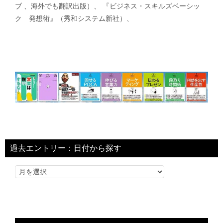
ブ 、海外でも翻訳出版）、 『ビジネス・スキルズベーシッ
ク 発想術』（秀和システム新社）、
過去エントリー：日付から探す