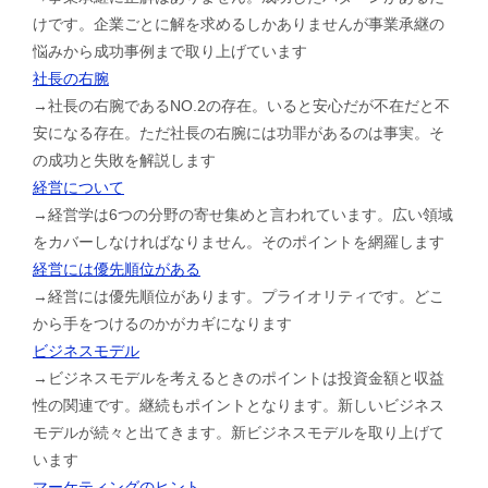
けです。企業ごとに解を求めるしかありませんが事業承継の
悩みから成功事例まで取り上げています
社長の右腕
→社長の右腕であるNO.2の存在。いると安心だが不在だと不
安になる存在。ただ社長の右腕には功罪があるのは事実。そ
の成功と失敗を解説します
経営について
→経営学は6つの分野の寄せ集めと言われています。広い領域
をカバーしなければなりません。そのポイントを網羅します
経営には優先順位がある
→経営には優先順位があります。プライオリティです。どこ
から手をつけるのかがカギになります
ビジネスモデル
→ビジネスモデルを考えるときのポイントは投資金額と収益
性の関連です。継続もポイントとなります。新しいビジネス
モデルが続々と出てきます。新ビジネスモデルを取り上げて
います
マーケティングのヒント