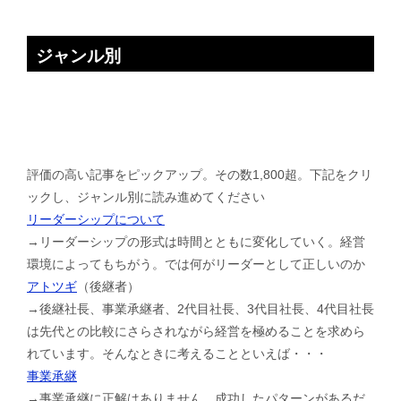
ジャンル別
評価の高い記事をピックアップ。その数1,800超。下記をクリ
ックし、ジャンル別に読み進めてください
リーダーシップについて
→リーダーシップの形式は時間とともに変化していく。経営
環境によってもちがう。では何がリーダーとして正しいのか
アトツギ
（後継者）
→後継社長、事業承継者、2代目社長、3代目社長、4代目社長
は先代との比較にさらされながら経営を極めることを求めら
れています。そんなときに考えることといえば・・・
事業承継
→事業承継に正解はありません。成功したパターンがあるだ