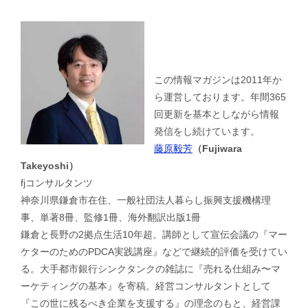
この情報マガジンは2011年か
ら運営しております。年間365
回更新を基本としながら情報
発信をし続けています。
藤原毅芳
（Fujiwara
Takeyoshi）
fjコンサルタンツ
神奈川県鎌倉市在住、一般社団法人暮らし振興支援機構理
事、単著8冊、監修1冊、海外翻訳出版1冊
鎌倉と長野の2拠点生活10年超。講師として宣伝会議の『マー
ケターのためのPDCA実践講座』などで継続的評価を受けてい
る。大手都市銀行シンクタンクの雑誌に『売れる仕組み〜マ
ーケティングの基本』を寄稿。経営コンサルタントとして
『この世に残るべき企業を支援する』の理念のもと、経営課