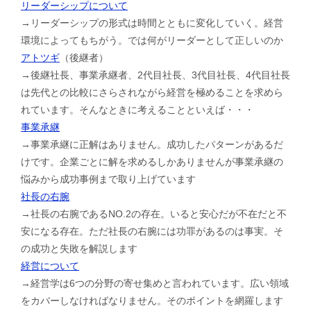
リーダーシップについて
→リーダーシップの形式は時間とともに変化していく。経営
環境によってもちがう。では何がリーダーとして正しいのか
アトツギ
（後継者）
→後継社長、事業承継者、2代目社長、3代目社長、4代目社長
は先代との比較にさらされながら経営を極めることを求めら
れています。そんなときに考えることといえば・・・
事業承継
→事業承継に正解はありません。成功したパターンがあるだ
けです。企業ごとに解を求めるしかありませんが事業承継の
悩みから成功事例まで取り上げています
社長の右腕
→社長の右腕であるNO.2の存在。いると安心だが不在だと不
安になる存在。ただ社長の右腕には功罪があるのは事実。そ
の成功と失敗を解説します
経営について
→経営学は6つの分野の寄せ集めと言われています。広い領域
をカバーしなければなりません。そのポイントを網羅します