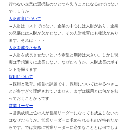
行わない企業は選択肢のひとつを失うことになるのではない
でしょうか
人財教育について
→人財はコストではない。企業の中心には人財があり、企業
の発展には人財が欠かせない。その人財教育にも秘訣があり
ます。それは・・・
人財を成長させる
→人財を成長させたいという希望と期待は大きい。しかし現
実は予想通りに成長しない。なぜだろうか。人財成長のポイ
ントを探ります
採用について
→採用と教育。経営の課題です。採用についてはやるべきこ
とが多すぎて理解されていません。まずは採用とは何かを知
っておくことからです
営業リーダー
→営業成績上位の人が営業リーダーになっても成立しないの
はなぜだろうか。営業リーダーに求められるものが特有だか
らです。では実際に営業リーダーに必要なこととは何でしょ