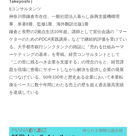
Takeyoshi）
fjコンサルタンツ
神奈川県鎌倉市在住、一般社団法人暮らし振興支援機構理
事、単著8冊、監修1冊、海外翻訳出版1冊
鎌倉と長野の2拠点生活10年超。講師として宣伝会議の『マー
ケターのためのPDCA実践講座』などで継続的評価を受けてい
る。大手都市銀行シンクタンクの雑誌に『売れる仕組み〜マ
ーケティングの基本』を寄稿。経営コンサルタントとして
『この世に残るべき企業を支援する』の理念のもと、経営課
題を現場に密着にサポートしながら解決を提供し企業の発展
につなげている。50年100年と歴史ある企業において本業転
換をベースに数十年間にわたる売上の壁を超え過去最高実績
を達成している