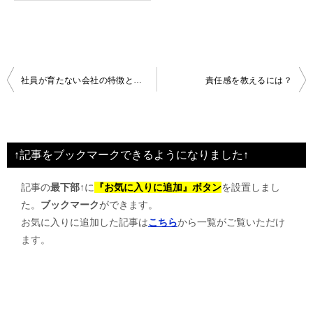
投
社員が育たない会社の特徴とは？
責任感を教えるには？
稿
ナ
ビ
↑記事をブックマークできるようになりました↑
ゲ
記事の
最下部↑
に
『お気に入りに追加』ボタン
を設置しまし
ー
た。
ブックマーク
ができます。
シ
お気に入りに追加した記事は
こちら
から一覧がご覧いただけ
ョ
ます。
ン