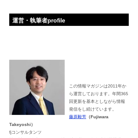
運営・執筆者profile
この情報マガジンは2011年か
ら運営しております。年間365
回更新を基本としながら情報
発信をし続けています。
藤原毅芳
（Fujiwara
Takeyoshi）
fjコンサルタンツ