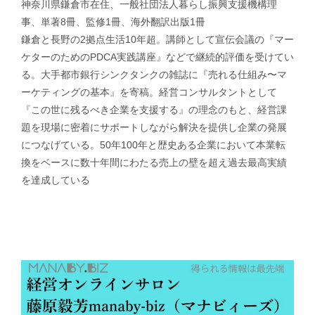
神奈川県鎌倉市在住、一般社団法人暮らし振興支援機構理
事、単著8冊、監修1冊、海外翻訳出版1冊
鎌倉と長野の2拠点生活10年超。講師として宣伝会議の『マー
ケターのためのPDCA実践講座』などで継続的評価を受けてい
る。大手都市銀行シンクタンクの雑誌に『売れる仕組み〜マ
ーケティングの基本』を寄稿。経営コンサルタントとして
『この世に残るべき企業を支援する』の理念のもと、経営課
題を現場に密着にサポートしながら解決を提供し企業の発展
につなげている。50年100年と歴史ある企業において本業転
換をベースに数十年間にわたる売上の壁を超え過去最高実績
を達成している