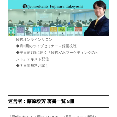
経営オンラインサロン
◆月2回のライブセミナー＋録画視聴
◆平日朝7時に届く「経営×AI×マーケティングのヒ
ント」テキスト配信
◆７日間無料お試し
運営者：藤原毅芳 著書一覧 8冊
『図解でわかる！回せるPDCA』（秀和システム新社）、