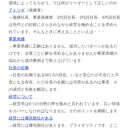
環境によってもちがう。では何がリーダーとして正しいのか
アトツギ
（後継者）
→後継社長、事業承継者、2代目社長、3代目社長、4代目社長
は先代との比較にさらされながら経営を極めることを求めら
れています。そんなときに考えることといえば・・・
事業承継
→事業承継に正解はありません。成功したパターンがあるだ
けです。企業ごとに解を求めるしかありませんが事業承継の
悩みから成功事例まで取り上げています
社長の右腕
→社長の右腕であるNO.2の存在。いると安心だが不在だと不
安になる存在。ただ社長の右腕には功罪があるのは事実。そ
の成功と失敗を解説します
経営について
→経営学は6つの分野の寄せ集めと言われています。広い領域
をカバーしなければなりません。そのポイントを網羅します
経営には優先順位がある
→経営には優先順位があります。プライオリティです。どこ