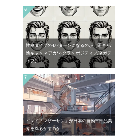
性格タイプの4パターンになるのか（陽キャ/
陰キャ × ネアカ/ネクラ × ポジティブ/ネガテ
ィブ）
インド「マザーサン」が日本の自動車部品業
界を揺るがすのか