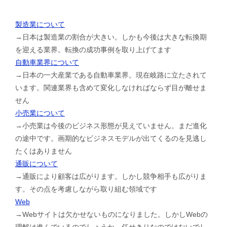
製造業について
→日本は製造業の割合が大きい。しかも今後は大きな転換期
を迎える業界。転換の成功事例を取り上げてます
自動車業界について
→日本の一大産業である自動車業界。現在岐路に立たされて
います。関連業界も含めて変化しなければならず目が離せま
せん
小売業について
→小売業は今後のビジネス形態が見えていません。まだ進化
の途中です。画期的なビジネスモデルが出てくるのを見逃し
たくはありません
通販について
→通販により顧客は広がります。しかし競争相手も広がりま
す。その点を考慮しながら取り組む領域です
Web
→Webサイトは欠かせないものになりました。しかしWebの
理解は進んでいるのでしょうか。任せきりなのではないでし