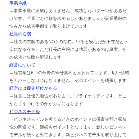
事業承継
→事業承継に正解はありません。成功したパターンがあるだ
けです。企業ごとに解を求めるしかありませんが事業承継の
悩みから成功事例まで取り上げています
社長の右腕
→社長の右腕であるNO.2の存在。いると安心だが不在だと不
安になる存在。ただ社長の右腕には功罪があるのは事実。そ
の成功と失敗を解説します
経営について
→経営学は6つの分野の寄せ集めと言われています。広い領域
をカバーしなければなりません。そのポイントを網羅します
経営には優先順位がある
→経営には優先順位があります。プライオリティです。どこ
から手をつけるのかがカギになります
ビジネスモデル
→ビジネスモデルを考えるときのポイントは投資金額と収益
性の関連です。継続もポイントとなります。新しいビジネス
モデルが続々と出てきます。新ビジネスモデルを取り上げて