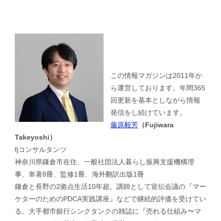
この情報マガジンは2011年か
ら運営しております。年間365
回更新を基本としながら情報
発信をし続けています。
藤原毅芳
（Fujiwara
Takeyoshi）
fjコンサルタンツ
神奈川県鎌倉市在住、一般社団法人暮らし振興支援機構理
事、単著8冊、監修1冊、海外翻訳出版1冊
鎌倉と長野の2拠点生活10年超。講師として宣伝会議の『マー
ケターのためのPDCA実践講座』などで継続的評価を受けてい
る。大手都市銀行シンクタンクの雑誌に『売れる仕組み〜マ