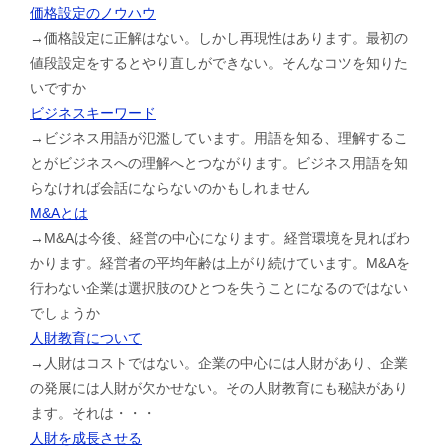
価格設定のノウハウ
→価格設定に正解はない。しかし再現性はあります。最初の
値段設定をするとやり直しができない。そんなコツを知りた
いですか
ビジネスキーワード
→ビジネス用語が氾濫しています。用語を知る、理解するこ
とがビジネスへの理解へとつながります。ビジネス用語を知
らなければ会話にならないのかもしれません
M&Aとは
→M&Aは今後、経営の中心になります。経営環境を見ればわ
かります。経営者の平均年齢は上がり続けています。M&Aを
行わない企業は選択肢のひとつを失うことになるのではない
でしょうか
人財教育について
→人財はコストではない。企業の中心には人財があり、企業
の発展には人財が欠かせない。その人財教育にも秘訣があり
ます。それは・・・
人財を成長させる