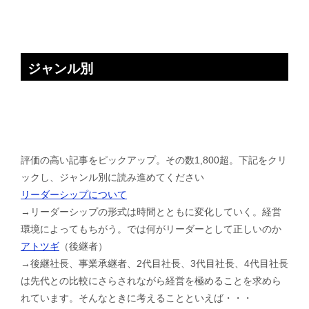
ジャンル別
評価の高い記事をピックアップ。その数1,800超。下記をクリ
ックし、ジャンル別に読み進めてください
リーダーシップについて
→リーダーシップの形式は時間とともに変化していく。経営
環境によってもちがう。では何がリーダーとして正しいのか
アトツギ
（後継者）
→後継社長、事業承継者、2代目社長、3代目社長、4代目社長
は先代との比較にさらされながら経営を極めることを求めら
れています。そんなときに考えることといえば・・・