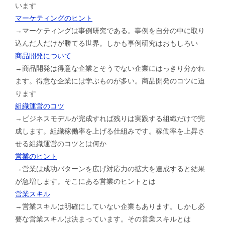
います
マーケティングのヒント
→マーケティングは事例研究である。事例を自分の中に取り
込んだ人だけが勝てる世界。しかも事例研究はおもしろい
商品開発について
→商品開発は得意な企業とそうでない企業にはっきり分かれ
ます。得意な企業には学ぶものが多い。商品開発のコツに迫
ります
組織運営のコツ
→ビジネスモデルが完成すれば残りは実践する組織だけで完
成します。組織稼働率を上げる仕組みです。稼働率を上昇さ
せる組織運営のコツとは何か
営業のヒント
→営業は成功パターンを広げ対応力の拡大を達成すると結果
が急増します。そこにある営業のヒントとは
営業スキル
→営業スキルは明確にしていない企業もあります。しかし必
要な営業スキルは決まっています。その営業スキルとは