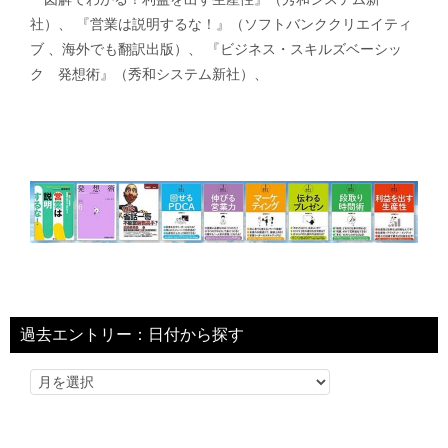
社）、 『営業は説明するな！』（ソフトバンククリエイティ
ブ 、海外でも翻訳出版）、 『ビジネス・スキルズベーシッ
ク 発想術』（秀和システム新社）、
過去エントリー：日付から探す