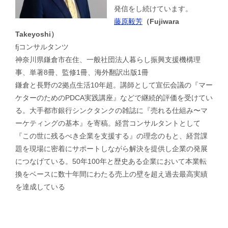
発信をし続けています。
藤原毅芳
（Fujiwara
Takeyoshi）
fjコンサルタンツ
神奈川県鎌倉市在住、一般社団法人暮らし振興支援機構理
事、単著8冊、監修1冊、海外翻訳出版1冊
鎌倉と長野の2拠点生活10年超。講師として宣伝会議の『マー
ケターのためのPDCA実践講座』などで継続的評価を受けてい
る。大手都市銀行シンクタンクの雑誌に『売れる仕組み〜マ
ーケティングの基本』を寄稿。経営コンサルタントとして
『この世に残るべき企業を支援する』の理念のもと、経営課
題を現場に密着にサポートしながら解決を提供し企業の発展
につなげている。50年100年と歴史ある企業において本業転
換をベースに数十年間にわたる売上の壁を超え過去最高実績
を達成している