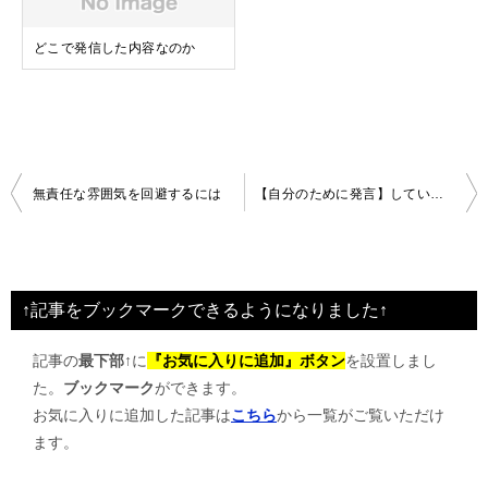
どこで発信した内容なのか
投
無責任な雰囲気を回避するには
【自分のために発言】しているのか、【他人のため】か
稿
ナ
ビ
↑記事をブックマークできるようになりました↑
ゲ
記事の
最下部↑
に
『お気に入りに追加』ボタン
を設置しまし
ー
た。
ブックマーク
ができます。
シ
お気に入りに追加した記事は
こちら
から一覧がご覧いただけ
ョ
ます。
ン