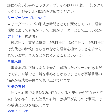
評価の高い記事をピックアップ。その数1,800超。下記をクリ
ックし、ジャンル別に読み進めてください
リーダーシップについて
→リーダーシップの形式は時間とともに変化していく。経営
環境によってもちがう。では何がリーダーとして正しいのか
アトツギ
（後継者）
→後継社長、事業承継者、2代目社長、3代目社長、4代目社長
は先代との比較にさらされながら経営を極めることを求めら
れています。そんなときに考えることといえば・・・
事業承継
→事業承継に正解はありません。成功したパターンがあるだ
けです。企業ごとに解を求めるしかありませんが事業承継の
悩みから成功事例まで取り上げています
社長の右腕
→社長の右腕であるNO.2の存在。いると安心だが不在だと不
安になる存在。ただ社長の右腕には功罪があるのは事実。そ
の成功と失敗を解説します
経営について