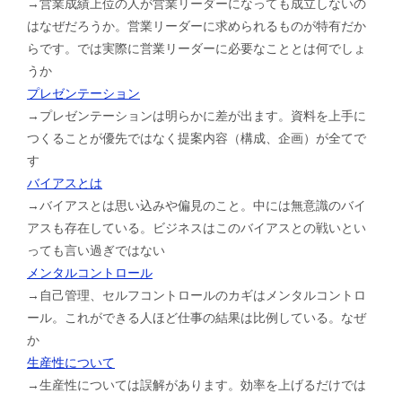
→営業成績上位の人が営業リーダーになっても成立しないの
はなぜだろうか。営業リーダーに求められるものが特有だか
らです。では実際に営業リーダーに必要なこととは何でしょ
うか
プレゼンテーション
→プレゼンテーションは明らかに差が出ます。資料を上手に
つくることが優先ではなく提案内容（構成、企画）が全てで
す
バイアスとは
→バイアスとは思い込みや偏見のこと。中には無意識のバイ
アスも存在している。ビジネスはこのバイアスとの戦いとい
っても言い過ぎではない
メンタルコントロール
→自己管理、セルフコントロールのカギはメンタルコントロ
ール。これができる人ほど仕事の結果は比例している。なぜ
か
生産性について
→生産性については誤解があります。効率を上げるだけでは