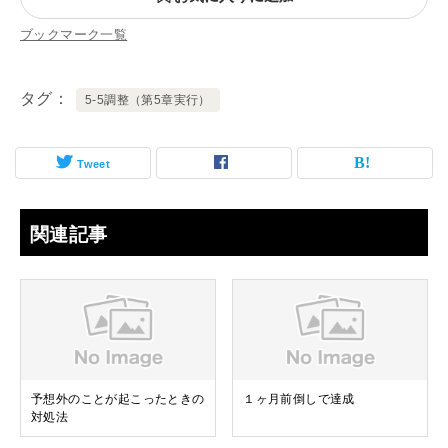
ブックマーク一覧
タグ
5-5調整（第5章実行）
Tweet
関連記事
予想外のことが起こったときの
１ヶ月前倒しで達成
対処法