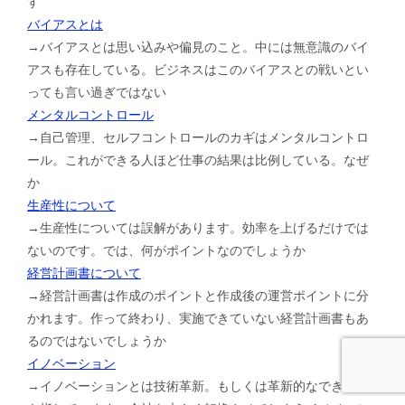
す
バイアスとは
→バイアスとは思い込みや偏見のこと。中には無意識のバイ
アスも存在している。ビジネスはこのバイアスとの戦いとい
っても言い過ぎではない
メンタルコントロール
→自己管理、セルフコントロールのカギはメンタルコントロ
ール。これができる人ほど仕事の結果は比例している。なぜ
か
生産性について
→生産性については誤解があります。効率を上げるだけでは
ないのです。では、何がポイントなのでしょうか
経営計画書について
→経営計画書は作成のポイントと作成後の運営ポイントに分
かれます。作って終わり、実施できていない経営計画書もあ
るのではないでしょうか
イノベーション
→イノベーションとは技術革新。もしくは革新的なできごと