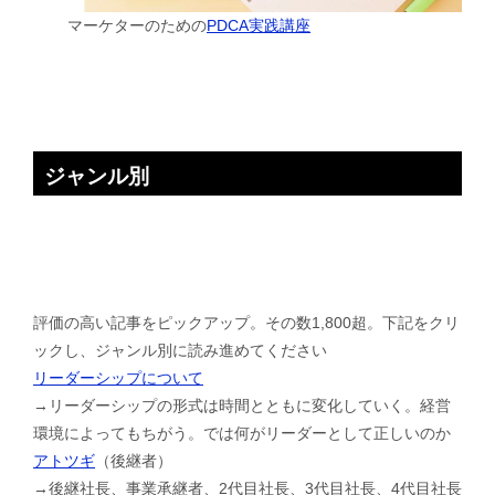
マーケターのための
PDCA実践講座
ジャンル別
評価の高い記事をピックアップ。その数1,800超。下記をクリ
ックし、ジャンル別に読み進めてください
リーダーシップについて
→リーダーシップの形式は時間とともに変化していく。経営
環境によってもちがう。では何がリーダーとして正しいのか
アトツギ
（後継者）
→後継社長、事業承継者、2代目社長、3代目社長、4代目社長