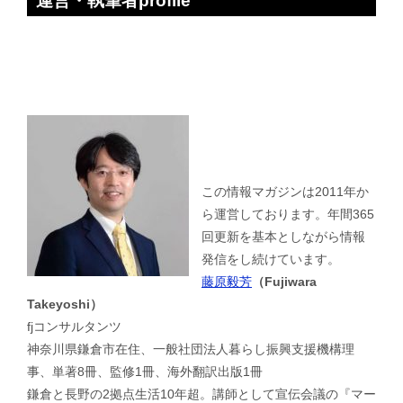
運営・執筆者profile
この情報マガジンは2011年か
ら運営しております。年間365
回更新を基本としながら情報
発信をし続けています。
藤原毅芳
（Fujiwara
Takeyoshi）
fjコンサルタンツ
神奈川県鎌倉市在住、一般社団法人暮らし振興支援機構理
事、単著8冊、監修1冊、海外翻訳出版1冊
鎌倉と長野の2拠点生活10年超。講師として宣伝会議の『マー