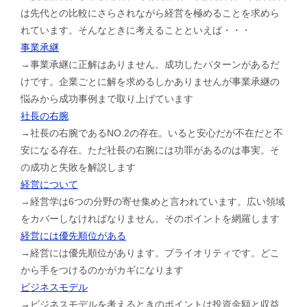
は先代との比較にさらされながら経営を極めることを求めら
れています。そんなときに考えることといえば・・・
事業承継
→事業承継に正解はありません。成功したパターンがあるだ
けです。企業ごとに解を求めるしかありませんが事業承継の
悩みから成功事例まで取り上げています
社長の右腕
→社長の右腕であるNO.2の存在。いると安心だが不在だと不
安になる存在。ただ社長の右腕には功罪があるのは事実。そ
の成功と失敗を解説します
経営について
→経営学は6つの分野の寄せ集めと言われています。広い領域
をカバーしなければなりません。そのポイントを網羅します
経営には優先順位がある
→経営には優先順位があります。プライオリティです。どこ
から手をつけるのかがカギになります
ビジネスモデル
→ビジネスモデルを考えるときのポイントは投資金額と収益