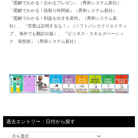
『図解でわかる！伝わるプレゼン』（秀和システム新社）、
『図解でわかる！段取り時間術』（秀和システム新社）、
『図解でわかる！利益を出す生産性』（秀和システム新
社）、 『営業は説明するな！』（ソフトバンククリエイティ
ブ 、海外でも翻訳出版）、 『ビジネス・スキルズベーシッ
ク 発想術』（秀和システム新社）、
過去エントリー：日付から探す