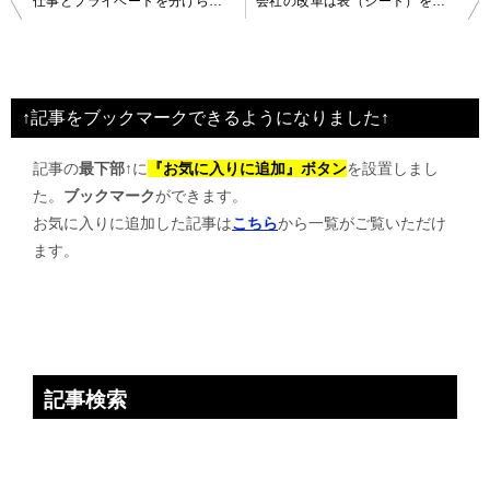
仕事とプライベートを分けられない時代へ
会社の改革は表（シート）を完成させることなのか？
稿
ナ
ビ
↑記事をブックマークできるようになりました↑
ゲ
記事の
最下部↑
に
『お気に入りに追加』ボタン
を設置しまし
ー
た。
ブックマーク
ができます。
シ
お気に入りに追加した記事は
こちら
から一覧がご覧いただけ
ョ
ます。
ン
記事検索