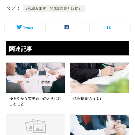
タグ
3-6編み出す（第3章営業と販促）
Tweet
関連記事
ゆるやかな市場縮小のときに起
情報構築術（１）
こること