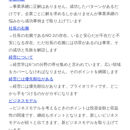
→事業承継に正解はありません。成功したパターンがあるだ
けです。企業ごとに解を求めるしかありませんが事業承継の
悩みから成功事例まで取り上げています
社長の右腕
→社長の右腕であるNO.2の存在。いると安心だが不在だと不
安になる存在。ただ社長の右腕には功罪があるのは事実。そ
の成功と失敗を解説します
経営について
→経営学は6つの分野の寄せ集めと言われています。広い領域
をカバーしなければなりません。そのポイントを網羅します
経営には優先順位がある
→経営には優先順位があります。プライオリティです。どこ
から手をつけるのかがカギになります
ビジネスモデル
→ビジネスモデルを考えるときのポイントは投資金額と収益
性の関連です。継続もポイントとなります。新しいビジネス
モデルが続々と出てきます。新ビジネスモデルを取り上げて
います