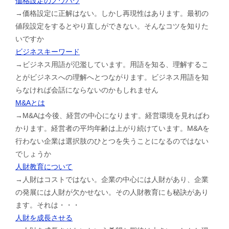
価格設定のノウハウ
→価格設定に正解はない。しかし再現性はあります。最初の
値段設定をするとやり直しができない。そんなコツを知りた
いですか
ビジネスキーワード
→ビジネス用語が氾濫しています。用語を知る、理解するこ
とがビジネスへの理解へとつながります。ビジネス用語を知
らなければ会話にならないのかもしれません
M&Aとは
→M&Aは今後、経営の中心になります。経営環境を見ればわ
かります。経営者の平均年齢は上がり続けています。M&Aを
行わない企業は選択肢のひとつを失うことになるのではない
でしょうか
人財教育について
→人財はコストではない。企業の中心には人財があり、企業
の発展には人財が欠かせない。その人財教育にも秘訣があり
ます。それは・・・
人財を成長させる