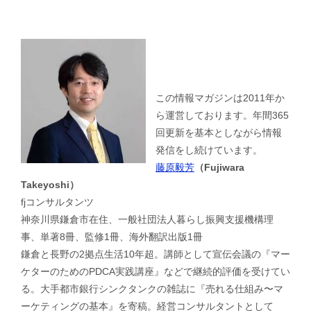
この情報マガジンは2011年か
ら運営しております。年間365
回更新を基本としながら情報
発信をし続けています。
藤原毅芳
（Fujiwara
Takeyoshi）
fjコンサルタンツ
神奈川県鎌倉市在住、一般社団法人暮らし振興支援機構理
事、単著8冊、監修1冊、海外翻訳出版1冊
鎌倉と長野の2拠点生活10年超。講師として宣伝会議の『マー
ケターのためのPDCA実践講座』などで継続的評価を受けてい
る。大手都市銀行シンクタンクの雑誌に『売れる仕組み〜マ
ーケティングの基本』を寄稿。経営コンサルタントとして