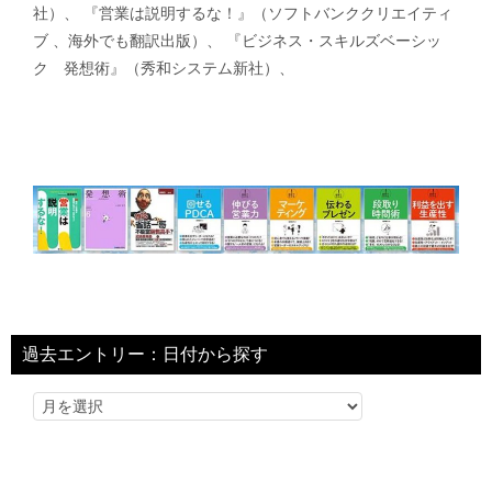
社）、 『営業は説明するな！』（ソフトバンククリエイティ
ブ 、海外でも翻訳出版）、 『ビジネス・スキルズベーシッ
ク 発想術』（秀和システム新社）、
過去エントリー：日付から探す