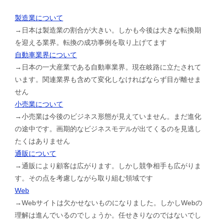
製造業について
→日本は製造業の割合が大きい。しかも今後は大きな転換期
を迎える業界。転換の成功事例を取り上げてます
自動車業界について
→日本の一大産業である自動車業界。現在岐路に立たされて
います。関連業界も含めて変化しなければならず目が離せま
せん
小売業について
→小売業は今後のビジネス形態が見えていません。まだ進化
の途中です。画期的なビジネスモデルが出てくるのを見逃し
たくはありません
通販について
→通販により顧客は広がります。しかし競争相手も広がりま
す。その点を考慮しながら取り組む領域です
Web
→Webサイトは欠かせないものになりました。しかしWebの
理解は進んでいるのでしょうか。任せきりなのではないでし