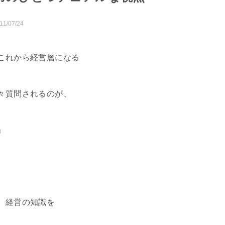
11/07/24
これから経営層になる
々質問されるのが、
」
、経営の知識を