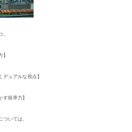
つ。
力】
くデュアルな視点】
かす統率力】
については、