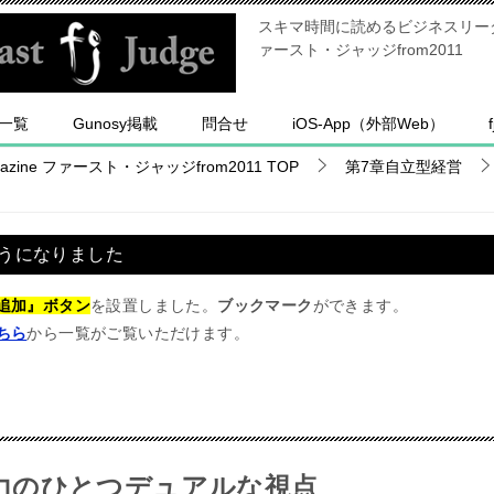
スキマ時間に読めるビジネスリーダー
ァースト・ジャッジfrom2011
一覧
Gunosy掲載
問合せ
iOS-App（外部Web）
ine ファースト・ジャッジfrom2011
TOP
第7章自立型経営
うになりました
追加』ボタン
を設置しました。
ブックマーク
ができます。
ちら
から一覧がご覧いただけます。
力のひとつデュアルな視点