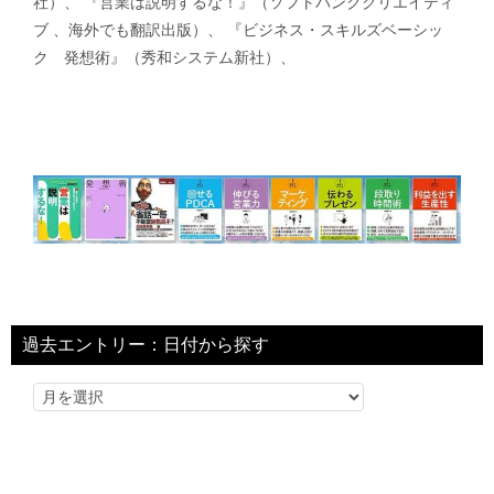
社）、 『営業は説明するな！』（ソフトバンククリエイティ
ブ 、海外でも翻訳出版）、 『ビジネス・スキルズベーシッ
ク 発想術』（秀和システム新社）、
過去エントリー：日付から探す