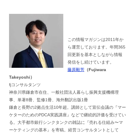
この情報マガジンは2011年か
ら運営しております。年間365
回更新を基本としながら情報
発信をし続けています。
藤原毅芳
（Fujiwara
Takeyoshi）
fjコンサルタンツ
神奈川県鎌倉市在住、一般社団法人暮らし振興支援機構理
事、単著8冊、監修1冊、海外翻訳出版1冊
鎌倉と長野の2拠点生活10年超。講師として宣伝会議の『マー
ケターのためのPDCA実践講座』などで継続的評価を受けてい
る。大手都市銀行シンクタンクの雑誌に『売れる仕組み〜マ
ーケティングの基本』を寄稿。経営コンサルタントとして