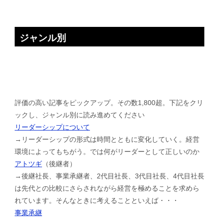
ジャンル別
評価の高い記事をピックアップ。その数1,800超。下記をクリ
ックし、ジャンル別に読み進めてください
リーダーシップについて
→リーダーシップの形式は時間とともに変化していく。経営
環境によってもちがう。では何がリーダーとして正しいのか
アトツギ
（後継者）
→後継社長、事業承継者、2代目社長、3代目社長、4代目社長
は先代との比較にさらされながら経営を極めることを求めら
れています。そんなときに考えることといえば・・・
事業承継