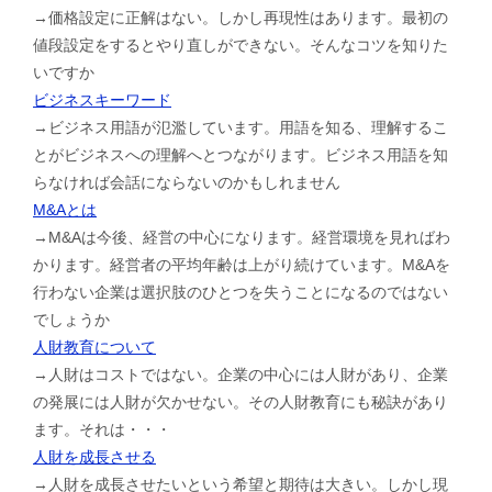
→価格設定に正解はない。しかし再現性はあります。最初の
値段設定をするとやり直しができない。そんなコツを知りた
いですか
ビジネスキーワード
→ビジネス用語が氾濫しています。用語を知る、理解するこ
とがビジネスへの理解へとつながります。ビジネス用語を知
らなければ会話にならないのかもしれません
M&Aとは
→M&Aは今後、経営の中心になります。経営環境を見ればわ
かります。経営者の平均年齢は上がり続けています。M&Aを
行わない企業は選択肢のひとつを失うことになるのではない
でしょうか
人財教育について
→人財はコストではない。企業の中心には人財があり、企業
の発展には人財が欠かせない。その人財教育にも秘訣があり
ます。それは・・・
人財を成長させる
→人財を成長させたいという希望と期待は大きい。しかし現