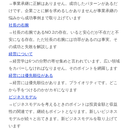
→事業承継に正解はありません。成功したパターンがあるだ
けです。企業ごとに解を求めるしかありませんが事業承継の
悩みから成功事例まで取り上げています
社長の右腕
→社長の右腕であるNO.2の存在。いると安心だが不在だと不
安になる存在。ただ社長の右腕には功罪があるのは事実。そ
の成功と失敗を解説します
経営について
→経営学は6つの分野の寄せ集めと言われています。広い領域
をカバーしなければなりません。そのポイントを網羅します
経営には優先順位がある
→経営には優先順位があります。プライオリティです。どこ
から手をつけるのかがカギになります
ビジネスモデル
→ビジネスモデルを考えるときのポイントは投資金額と収益
性の関連です。継続もポイントとなります。新しいビジネス
モデルが続々と出てきます。新ビジネスモデルを取り上げて
います