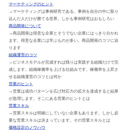
マーケティングのヒント
→マーケティングは事例研究である。事例を自分の中に取り
込んだ人だけが勝てる世界。しかも事例研究はおもしろい
商品開発について
→商品開発は得意な企業とそうでない企業にはっきり分かれ
ます。得意な企業には学ぶものが多い。商品開発のコツに迫
ります
組織運営のコツ
→ビジネスモデルが完成すれば残りは実践する組織だけで完
成します。組織稼働率を上げる仕組みです。稼働率を上昇さ
せる組織運営のコツとは何か
営業のヒント
→営業は成功パターンを広げ対応力の拡大を達成すると結果
が急増します。そこにある営業のヒントとは
営業スキル
→営業スキルは明確にしていない企業もあります。しかし必
要な営業スキルは決まっています。その営業スキルとは
価格設定のノウハウ