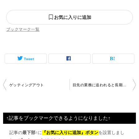
お気に入りに追加
ブックマーク一覧
Tweet
投
ゲッティングアウト
目先の業務に追われると長期視点が失われる
稿
ナ
ビ
↑記事をブックマークできるようになりました↑
ゲ
記事の
最下部↑
に
『お気に入りに追加』ボタン
を設置しまし
ー