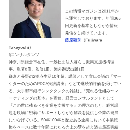
この情報マガジンは2011年か
ら運営しております。年間365
回更新を基本としながら情報
発信をし続けています。
藤原毅芳
（Fujiwara
Takeyoshi）
fjコンサルタンツ
神奈川県鎌倉市在住、一般社団法人暮らし振興支援機構理
事、単著8冊、監修1冊、海外翻訳出版1冊
鎌倉と長野の2拠点生活10年超。講師として宣伝会議の『マー
ケターのためのPDCA実践講座』などで継続的評価を受けてい
る。大手都市銀行シンクタンクの雑誌に『売れる仕組み〜マ
ーケティングの基本』を寄稿。経営コンサルタントとして
『この世に残るべき企業を支援する』の理念のもと、経営課
題を現場に密着にサポートしながら解決を提供し企業の発展
につなげている。50年100年と歴史ある企業において本業転
換をベースに数十年間にわたる売上の壁を超え過去最高実績