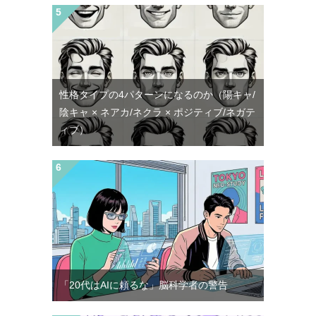
性格タイプの4パターンになるのか（陽キャ/
陰キャ × ネアカ/ネクラ × ポジティブ/ネガテ
ィブ）
「20代はAIに頼るな」脳科学者の警告