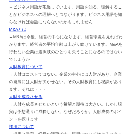
→ビジネス用語が氾濫しています。用語を知る、理解するこ
とがビジネスへの理解へとつながります。ビジネス用語を知
らなければ会話にならないのかもしれません
M&Aとは
→M&Aは今後、経営の中心になります。経営環境を見ればわ
かります。経営者の平均年齢は上がり続けています。M&Aを
行わない企業は選択肢のひとつを失うことになるのではない
でしょうか
人財教育について
→人財はコストではない。企業の中心には人財があり、企業
の発展には人財が欠かせない。その人財教育にも秘訣があり
ます。それは・・・
人財を成長させる
→人財を成長させたいという希望と期待は大きい。しかし現
実は予想通りに成長しない。なぜだろうか。人財成長のポイ
ントを探ります
採用について
→採用と教育。経営の課題です。採用についてはやるべきこ