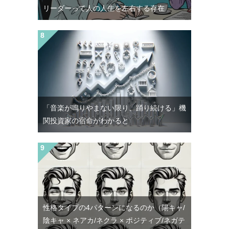
リーダーって人の人生を左右する存在
「音楽が鳴りやまない限り、踊り続ける」機
関投資家の宿命がわかると
性格タイプの4パターンになるのか（陽キャ/
陰キャ × ネアカ/ネクラ × ポジティブ/ネガテ