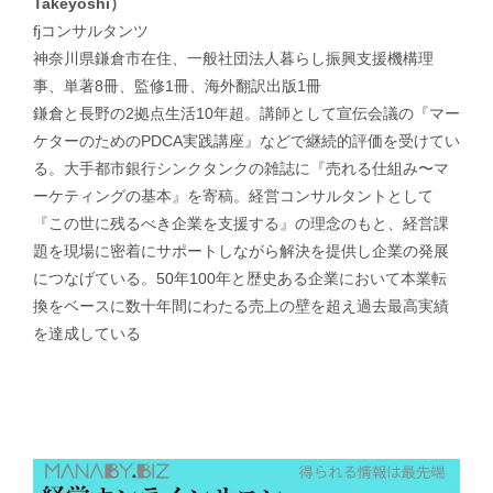
Takeyoshi）
fjコンサルタンツ
神奈川県鎌倉市在住、一般社団法人暮らし振興支援機構理
事、単著8冊、監修1冊、海外翻訳出版1冊
鎌倉と長野の2拠点生活10年超。講師として宣伝会議の『マー
ケターのためのPDCA実践講座』などで継続的評価を受けてい
る。大手都市銀行シンクタンクの雑誌に『売れる仕組み〜マ
ーケティングの基本』を寄稿。経営コンサルタントとして
『この世に残るべき企業を支援する』の理念のもと、経営課
題を現場に密着にサポートしながら解決を提供し企業の発展
につなげている。50年100年と歴史ある企業において本業転
換をベースに数十年間にわたる売上の壁を超え過去最高実績
を達成している