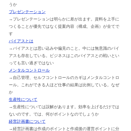
うか
プレゼンテーション
→プレゼンテーションは明らかに差が出ます。資料を上手に
つくることが優先ではなく提案内容（構成、企画）が全てで
す
バイアスとは
→バイアスとは思い込みや偏見のこと。中には無意識のバイ
アスも存在している。ビジネスはこのバイアスとの戦いとい
っても言い過ぎではない
メンタルコントロール
→自己管理、セルフコントロールのカギはメンタルコントロ
ール。これができる人ほど仕事の結果は比例している。なぜ
か
生産性について
→生産性については誤解があります。効率を上げるだけでは
ないのです。では、何がポイントなのでしょうか
経営計画書について
→経営計画書は作成のポイントと作成後の運営ポイントに分