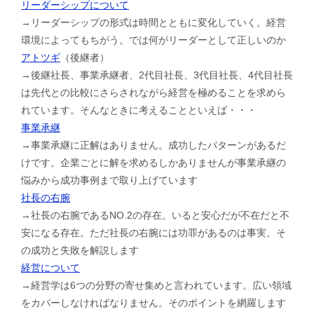
リーダーシップについて
→リーダーシップの形式は時間とともに変化していく。経営
環境によってもちがう。では何がリーダーとして正しいのか
アトツギ
（後継者）
→後継社長、事業承継者、2代目社長、3代目社長、4代目社長
は先代との比較にさらされながら経営を極めることを求めら
れています。そんなときに考えることといえば・・・
事業承継
→事業承継に正解はありません。成功したパターンがあるだ
けです。企業ごとに解を求めるしかありませんが事業承継の
悩みから成功事例まで取り上げています
社長の右腕
→社長の右腕であるNO.2の存在。いると安心だが不在だと不
安になる存在。ただ社長の右腕には功罪があるのは事実。そ
の成功と失敗を解説します
経営について
→経営学は6つの分野の寄せ集めと言われています。広い領域
をカバーしなければなりません。そのポイントを網羅します