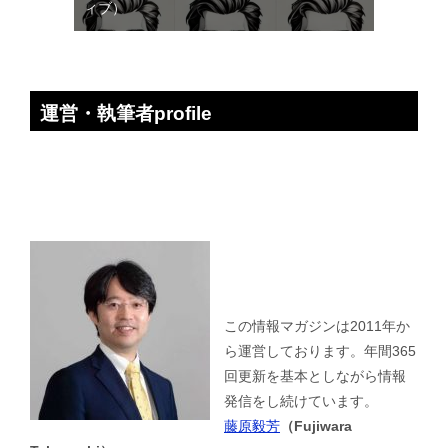
ィブ）
運営・執筆者profile
この情報マガジンは2011年か
ら運営しております。年間365
回更新を基本としながら情報
発信をし続けています。
藤原毅芳
（Fujiwara