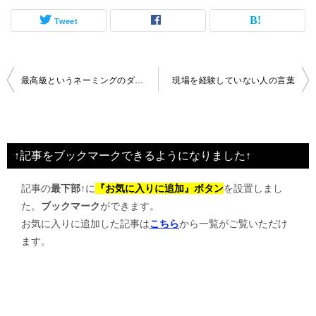
Tweet
投
最高級というネーミングのダウンサイジング
現場を経験していない人の言葉
稿
ナ
ビ
↑記事をブックマークできるようになりました↑
ゲ
記事の
最下部↑
に
『お気に入りに追加』ボタン
を設置しまし
ー
た。
ブックマーク
ができます。
シ
お気に入りに追加した記事は
こちら
から一覧がご覧いただけ
ョ
ます。
ン