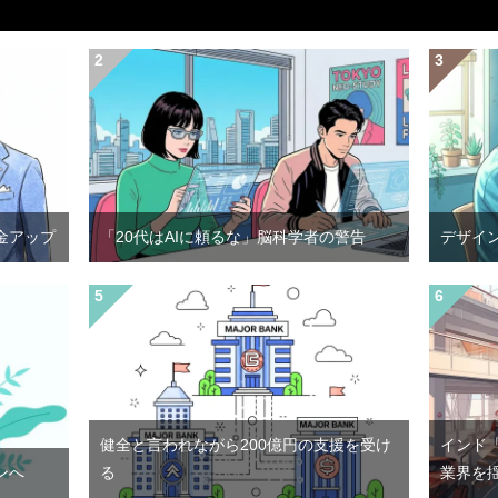
金アップ
「20代はAIに頼るな」脳科学者の警告
デザイ
健全と言われながら200億円の支援を受け
インド
ンへ
る
業界を