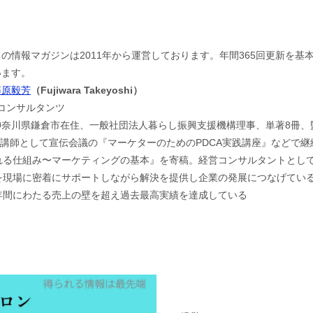
この情報マガジンは2011年から運営しております。年間365回更新を
います。
藤原毅芳
（Fujiwara Takeyoshi）
jコンサルタンツ
神奈川県鎌倉市在住、一般社団法人暮らし振興支援機構理事、単著8冊、
。講師として宣伝会議の『マーケターのためのPDCA実践講座』などで
れる仕組み〜マーケティングの基本』を寄稿。経営コンサルタントとし
現場に密着にサポートしながら解決を提供し企業の発展につなげている。
年間にわたる売上の壁を超え過去最高実績を達成している