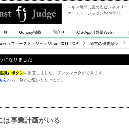
スキマ時間に読めるビジネスリーダー
ァースト・ジャッジfrom2011
一覧
Gunosy掲載
問合せ
iOS-App（外部Web）
ine ファースト・ジャッジfrom2011
TOP
経営の優先順位
うになりました
追加』ボタン
を設置しました。
ブックマーク
ができます。
ちら
から一覧がご覧いただけます。
には事業計画がいる