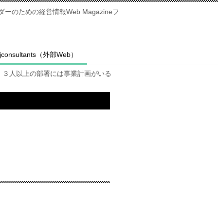
のための経営情報Web Magazineフ
fjconsultants（外部Web）
３人以上の部署には事業計画がいる