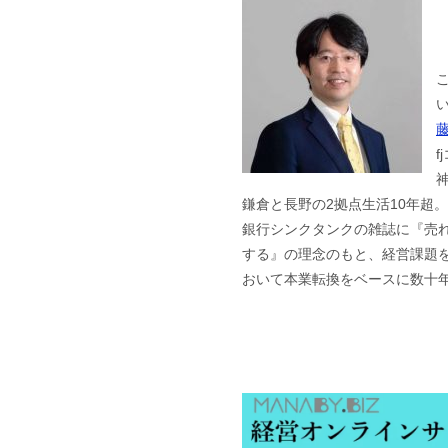
f
鎌倉と長野の2拠点生活10年超
銀行シンクタンクの雑誌に『売
する』の理念のもと、経営課題を
おいて本業転換をベースに数十