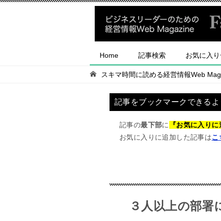
Home
記事検索
お気に入り
スキマ時間に読める経営情報Web Magaz
記事をブックマークできるよ
記事の
最下部
に
『お気に入りに
お気に入りに追加した記事は
こ
３人以上の部署