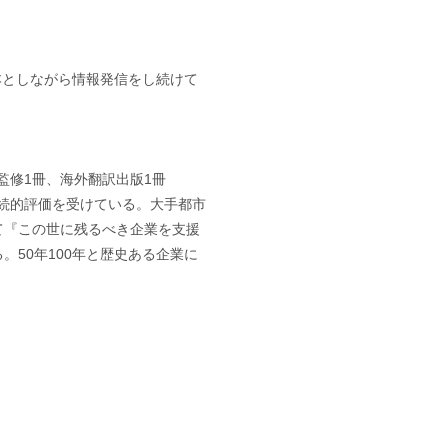
基本としながら情報発信をし続けて
監修1冊、海外翻訳出版1冊
継続的評価を受けている。大手都市
て『この世に残るべき企業を支援
50年100年と歴史ある企業に