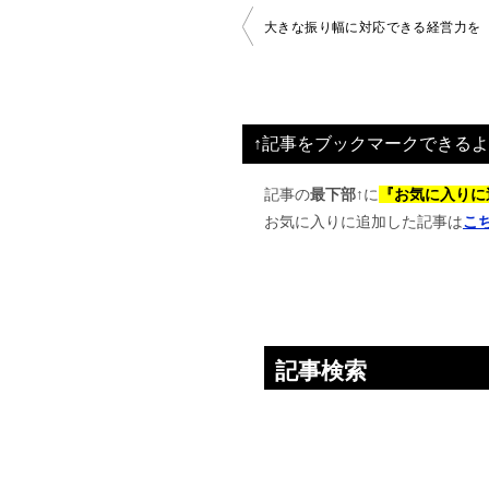
投
大きな振り幅に対応できる経営力を
稿
ナ
ビ
↑記事をブックマークできるよ
ゲ
ー
記事の
最下部↑
に
『お気に入りに
お気に入りに追加した記事は
こ
シ
ョ
ン
記事検索