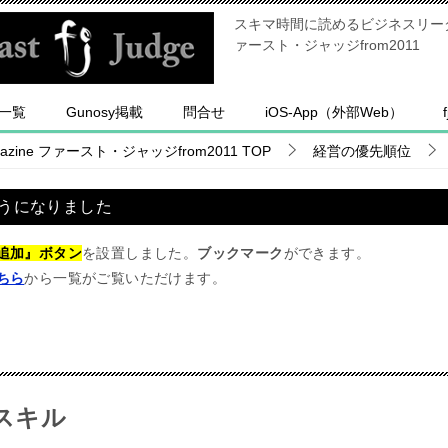
スキマ時間に読めるビジネスリーダー
ァースト・ジャッジfrom2011
一覧
Gunosy掲載
問合せ
iOS-App（外部Web）
ine ファースト・ジャッジfrom2011
TOP
経営の優先順位
うになりました
追加』ボタン
を設置しました。
ブックマーク
ができます。
ちら
から一覧がご覧いただけます。
スキル