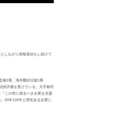
基本としながら情報発信をし続けて
監修1冊、海外翻訳出版1冊
継続的評価を受けている。大手都市
て『この世に残るべき企業を支援
50年100年と歴史ある企業に