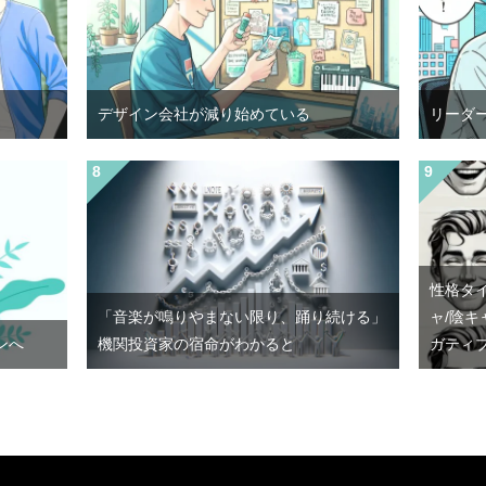
デザイン会社が減り始めている
リーダ
性格タ
「音楽が鳴りやまない限り、踊り続ける」
ャ/陰キ
ンへ
機関投資家の宿命がわかると
ガティ