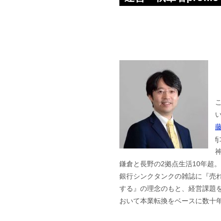
f
鎌倉と長野の2拠点生活10年超
銀行シンクタンクの雑誌に『売
する』の理念のもと、経営課題を
おいて本業転換をベースに数十