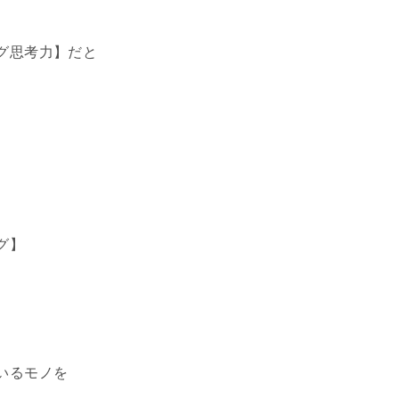
グ思考力】だと
グ】
いるモノを