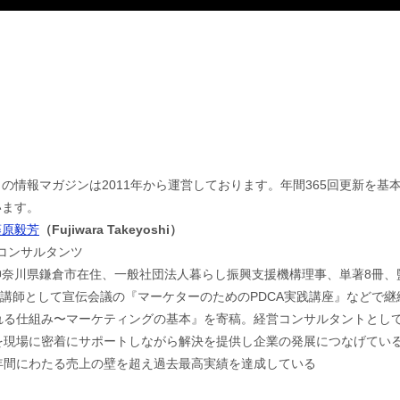
この情報マガジンは2011年から運営しております。年間365回更新を
います。
藤原毅芳
（Fujiwara Takeyoshi）
jコンサルタンツ
神奈川県鎌倉市在住、一般社団法人暮らし振興支援機構理事、単著8冊、
。講師として宣伝会議の『マーケターのためのPDCA実践講座』などで
れる仕組み〜マーケティングの基本』を寄稿。経営コンサルタントとし
現場に密着にサポートしながら解決を提供し企業の発展につなげている。
年間にわたる売上の壁を超え過去最高実績を達成している