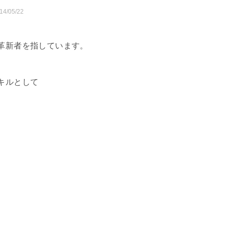
14/05/22
革新者を指しています。
キルとして
。