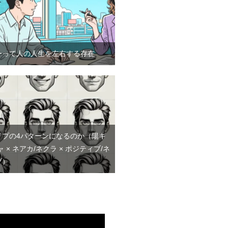
ーって人の人生を左右する存在
イプの4パターンになるのか（陽キ
ャ × ネアカ/ネクラ × ポジティブ/ネ
ブ）