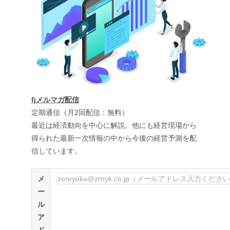
fjメルマガ配信
定期通信（月2回配信：無料）
最近は経済動向を中心に解説。他にも経営現場から
得られた最新一次情報の中から今後の経営予測を配
信しています。
メ
ー
ル
ア
ド