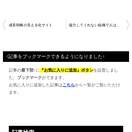
投
成長戦略の見える化サイト
協力してくれない組織で人は・・・
稿
ナ
ビ
↑記事をブックマークできるようになりました↑
ゲ
記事の
最下部↑
に
『お気に入りに追加』ボタン
を設置しまし
ー
た。
ブックマーク
ができます。
シ
お気に入りに追加した記事は
こちら
から一覧がご覧いただけ
ョ
ます。
ン