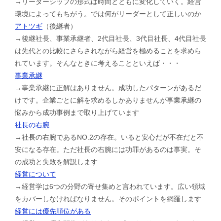
→リーダーシップの形式は時間とともに変化していく。経営
環境によってもちがう。では何がリーダーとして正しいのか
アトツギ
（後継者）
→後継社長、事業承継者、2代目社長、3代目社長、4代目社長
は先代との比較にさらされながら経営を極めることを求めら
れています。そんなときに考えることといえば・・・
事業承継
→事業承継に正解はありません。成功したパターンがあるだ
けです。企業ごとに解を求めるしかありませんが事業承継の
悩みから成功事例まで取り上げています
社長の右腕
→社長の右腕であるNO.2の存在。いると安心だが不在だと不
安になる存在。ただ社長の右腕には功罪があるのは事実。そ
の成功と失敗を解説します
経営について
→経営学は6つの分野の寄せ集めと言われています。広い領域
をカバーしなければなりません。そのポイントを網羅します
経営には優先順位がある