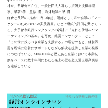
神奈川県鎌倉市在住、一般社団法人暮らし振興支援機構理
事、単著8冊、監修1冊、海外翻訳出版1冊
鎌倉と長野の2拠点生活10年超。講師として宣伝会議の『マー
ケターのためのPDCA実践講座』などで継続的評価を受けてい
る。大手都市銀行シンクタンクの雑誌に『売れる仕組み〜マ
ーケティングの基本』を寄稿。経営コンサルタントとして
『この世に残るべき企業を支援する』の理念のもと、経営課
題を現場に密着にサポートしながら解決を提供し企業の発展
につなげている。50年100年と歴史ある企業において本業転
換をベースに数十年間にわたる売上の壁を超え過去最高実績
を達成している