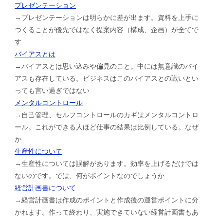
プレゼンテーション
→プレゼンテーションは明らかに差が出ます。資料を上手に
つくることが優先ではなく提案内容（構成、企画）が全てで
す
バイアスとは
→バイアスとは思い込みや偏見のこと。中には無意識のバイ
アスも存在している。ビジネスはこのバイアスとの戦いとい
っても言い過ぎではない
メンタルコントロール
→自己管理、セルフコントロールのカギはメンタルコントロ
ール。これができる人ほど仕事の結果は比例している。なぜ
か
生産性について
→生産性については誤解があります。効率を上げるだけでは
ないのです。では、何がポイントなのでしょうか
経営計画書について
→経営計画書は作成のポイントと作成後の運営ポイントに分
かれます。作って終わり、実施できていない経営計画書もあ