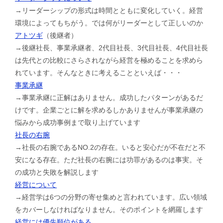
→リーダーシップの形式は時間とともに変化していく。経営
環境によってもちがう。では何がリーダーとして正しいのか
アトツギ
（後継者）
→後継社長、事業承継者、2代目社長、3代目社長、4代目社長
は先代との比較にさらされながら経営を極めることを求めら
れています。そんなときに考えることといえば・・・
事業承継
→事業承継に正解はありません。成功したパターンがあるだ
けです。企業ごとに解を求めるしかありませんが事業承継の
悩みから成功事例まで取り上げています
社長の右腕
→社長の右腕であるNO.2の存在。いると安心だが不在だと不
安になる存在。ただ社長の右腕には功罪があるのは事実。そ
の成功と失敗を解説します
経営について
→経営学は6つの分野の寄せ集めと言われています。広い領域
をカバーしなければなりません。そのポイントを網羅します
経営には優先順位がある