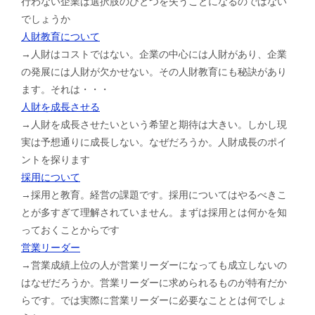
行わない企業は選択肢のひとつを失うことになるのではない
でしょうか
人財教育について
→人財はコストではない。企業の中心には人財があり、企業
の発展には人財が欠かせない。その人財教育にも秘訣があり
ます。それは・・・
人財を成長させる
→人財を成長させたいという希望と期待は大きい。しかし現
実は予想通りに成長しない。なぜだろうか。人財成長のポイ
ントを探ります
採用について
→採用と教育。経営の課題です。採用についてはやるべきこ
とが多すぎて理解されていません。まずは採用とは何かを知
っておくことからです
営業リーダー
→営業成績上位の人が営業リーダーになっても成立しないの
はなぜだろうか。営業リーダーに求められるものが特有だか
らです。では実際に営業リーダーに必要なこととは何でしょ