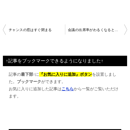
投
チャンスの窓はすぐ閉まる
会議の出席率がわるくなると・・・
稿
ナ
ビ
↑記事をブックマークできるようになりました↑
ゲ
記事の
最下部↑
に
『お気に入りに追加』ボタン
を設置しまし
ー
た。
ブックマーク
ができます。
シ
お気に入りに追加した記事は
こちら
から一覧がご覧いただけ
ョ
ます。
ン