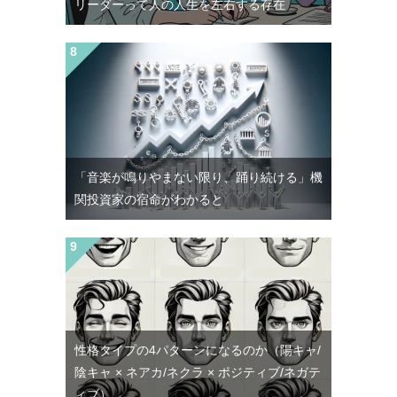
リーダーって人の人生を左右する存在
「音楽が鳴りやまない限り、踊り続ける」機
関投資家の宿命がわかると
性格タイプの4パターンになるのか（陽キャ/
陰キャ × ネアカ/ネクラ × ポジティブ/ネガテ
ィブ）