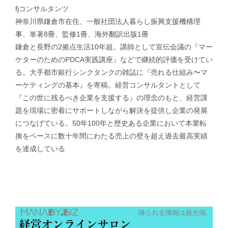
fjコンサルタンツ
神奈川県鎌倉市在住、一般社団法人暮らし振興支援機構理
事、単著8冊、監修1冊、海外翻訳出版1冊
鎌倉と長野の2拠点生活10年超。講師として宣伝会議の『マー
ケターのためのPDCA実践講座』などで継続的評価を受けてい
る。大手都市銀行シンクタンクの雑誌に『売れる仕組み〜マ
ーケティングの基本』を寄稿。経営コンサルタントとして
『この世に残るべき企業を支援する』の理念のもと、経営課
題を現場に密着にサポートしながら解決を提供し企業の発展
につなげている。50年100年と歴史ある企業において本業転
換をベースに数十年間にわたる売上の壁を超え過去最高実績
を達成している