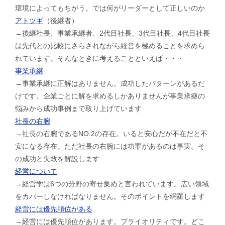
環境によってもちがう。では何がリーダーとして正しいのか
アトツギ
（後継者）
→後継社長、事業承継者、2代目社長、3代目社長、4代目社長
は先代との比較にさらされながら経営を極めることを求めら
れています。そんなときに考えることといえば・・・
事業承継
→事業承継に正解はありません。成功したパターンがあるだ
けです。企業ごとに解を求めるしかありませんが事業承継の
悩みから成功事例まで取り上げています
社長の右腕
→社長の右腕であるNO.2の存在。いると安心だが不在だと不
安になる存在。ただ社長の右腕には功罪があるのは事実。そ
の成功と失敗を解説します
経営について
→経営学は6つの分野の寄せ集めと言われています。広い領域
をカバーしなければなりません。そのポイントを網羅します
経営には優先順位がある
→経営には優先順位があります。プライオリティです。どこ