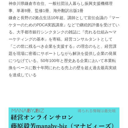
神奈川県鎌倉市在住、一般社団法人暮らし振興支援機構理
事、単著8冊、監修1冊、海外翻訳出版1冊
鎌倉と長野の2拠点生活10年超。講師として宣伝会議の『マー
ケターのためのPDCA実践講座』などで継続的評価を受けてい
る。大手都市銀行シンクタンクの雑誌に『売れる仕組み〜マ
ーケティングの基本』を寄稿。経営コンサルタントとして
『この世に残るべき企業を支援する』の理念のもと、経営課
題を現場に密着にサポートしながら解決を提供し企業の発展
につなげている。50年100年と歴史ある企業において本業転
換をベースに数十年間にわたる売上の壁を超え過去最高実績
を達成している