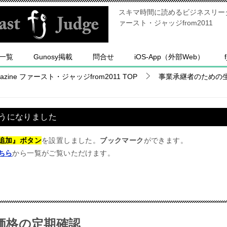
スキマ時間に読めるビジネスリーダー
ァースト・ジャッジfrom2011
一覧
Gunosy掲載
問合せ
iOS-App（外部Web）
ine ファースト・ジャッジfrom2011
TOP
事業承継者のための
うになりました
追加』ボタン
を設置しました。
ブックマーク
ができます。
ちら
から一覧がご覧いただけます。
価格の定期確認