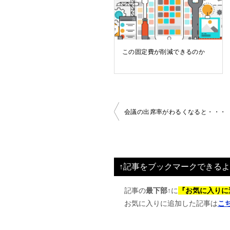
この固定費が削減できるのか
投
会議の出席率がわるくなると・・・
稿
ナ
ビ
↑記事をブックマークできるよ
ゲ
ー
記事の
最下部↑
に
『お気に入りに
お気に入りに追加した記事は
こ
シ
ョ