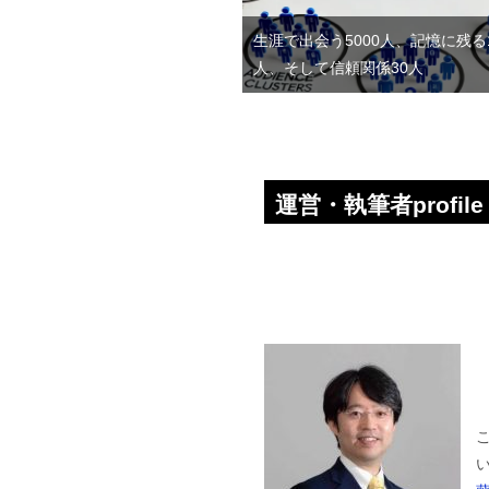
生涯で出会う5000人、記憶に残る1
人、そして信頼関係30人
運営・執筆者profile