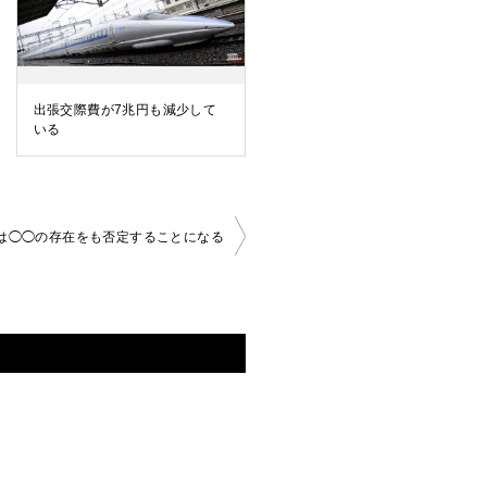
出張交際費が7兆円も減少して
いる
は◯◯の存在をも否定することになる