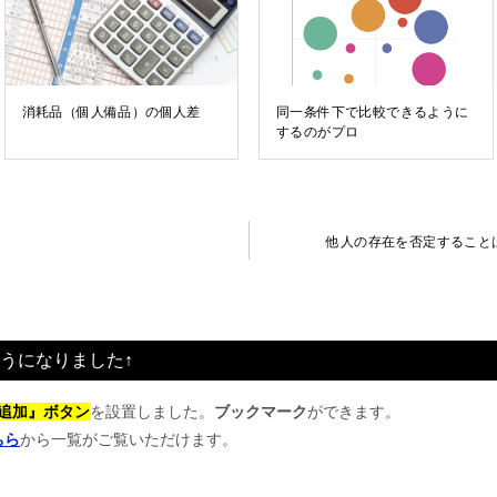
消耗品（個人備品）の個人差
同一条件下で比較できるように
するのがプロ
他人の存在を否定すること
うになりました↑
追加』ボタン
を設置しました。
ブックマーク
ができます。
ちら
から一覧がご覧いただけます。