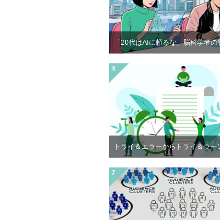
「20代はAIに頼るな」脳科学者の
トライ＆エラーからトライ＆ラー