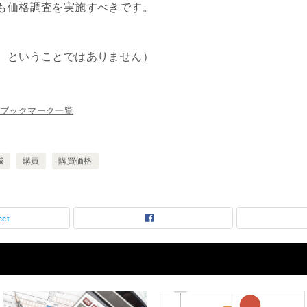
も価格調査を実施すべきです。
、ということではありません）
ブックマーク一覧
減
購買
購買価格
eet