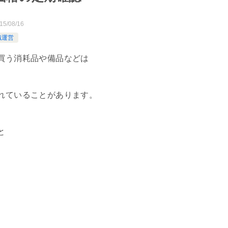
15/08/16
織運営
買う消耗品や備品などは
れていることがあります。
と