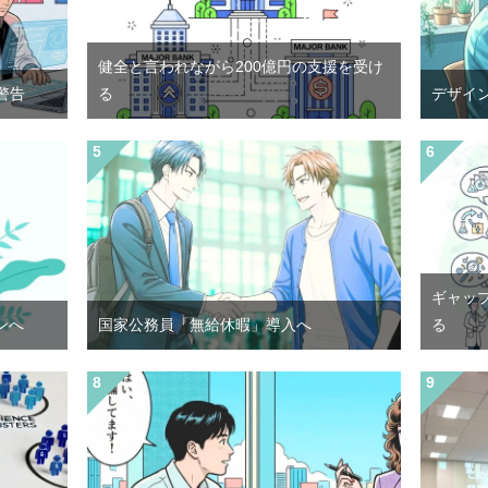
健全と言われながら200億円の支援を受け
警告
る
デザイ
ギャッ
ンへ
国家公務員「無給休暇」導入へ
る