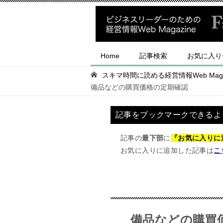
Home
記事検索
お気に入り
スキマ時間に読める経営情報Web Magaz
備品などの購買価格の定期確認
記事をブックマークできるよ
記事の
最下部
に
『お気に入りに
お気に入りに追加した記事は
こ
備品などの購買