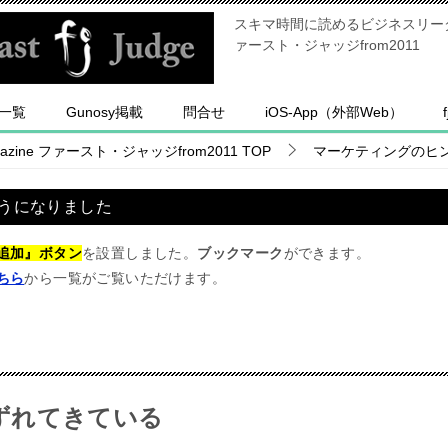
スキマ時間に読めるビジネスリーダー
ァースト・ジャッジfrom2011
一覧
Gunosy掲載
問合せ
iOS-App（外部Web）
ine ファースト・ジャッジfrom2011
TOP
マーケティングのヒ
うになりました
追加』ボタン
を設置しました。
ブックマーク
ができます。
ちら
から一覧がご覧いただけます。
ずれてきている