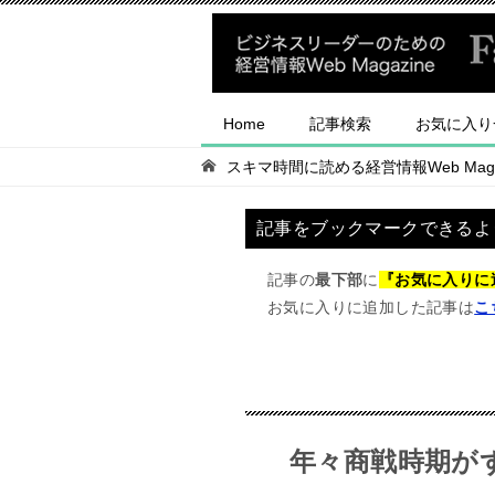
Home
記事検索
お気に入り
スキマ時間に読める経営情報Web Magaz
記事をブックマークできるよ
記事の
最下部
に
『お気に入りに
お気に入りに追加した記事は
こ
年々商戦時期が