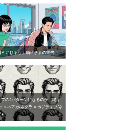
はAIに頼るな」脳科学者の警告
イプの4パターンになるのか（陽キ
ャ × ネアカ/ネクラ × ポジティブ/ネ
ブ）