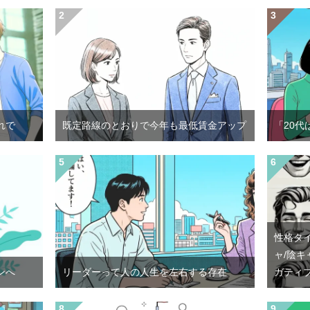
れで
既定路線のとおりで今年も最低賃金アップ
「20代
性格タ
ャ/陰キ
ンへ
リーダーって人の人生を左右する存在
ガティ