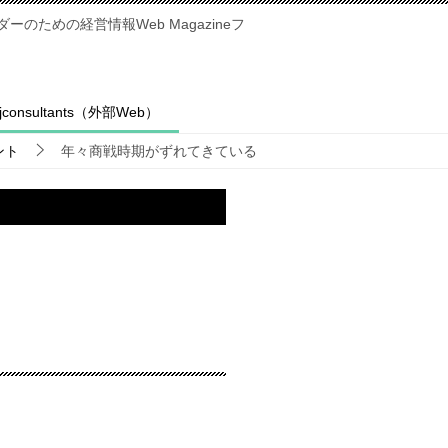
のための経営情報Web Magazineフ
fjconsultants（外部Web）
ント
年々商戦時期がずれてきている