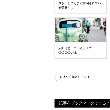
動き出してもまだ抑制されてい
る部分とは
人間は思っている以上に
◯◯◯◯の塊
投
海外から購入してます
稿
ナ
ビ
↑記事をブックマークできるよ
ゲ