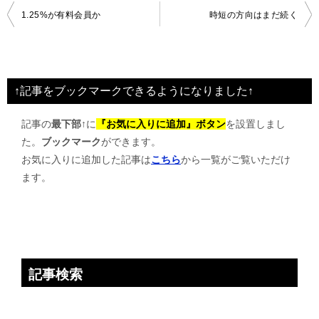
投
1.25%が有料会員か
時短の方向はまだ続く
稿
ナ
ビ
↑記事をブックマークできるようになりました↑
ゲ
記事の
最下部↑
に
『お気に入りに追加』ボタン
を設置しまし
ー
た。
ブックマーク
ができます。
シ
お気に入りに追加した記事は
こちら
から一覧がご覧いただけ
ョ
ます。
ン
記事検索