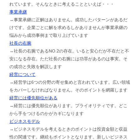
れています。そんなときに考えることといえば・・・
事業承継
→事業承継に正解はありません。成功したパターンがあるだ
けです。企業ごとに解を求めるしかありませんが事業承継の
悩みから成功事例まで取り上げています
社長の右腕
→社長の右腕であるNO.2の存在。いると安心だが不在だと不
安になる存在。ただ社長の右腕には功罪があるのは事実。そ
の成功と失敗を解説します
経営について
→経営学は6つの分野の寄せ集めと言われています。広い領域
をカバーしなければなりません。そのポイントを網羅します
経営には優先順位がある
→経営には優先順位があります。プライオリティです。どこ
から手をつけるのかがカギになります
ビジネスモデル
→ビジネスモデルを考えるときのポイントは投資金額と収益
性の関連です。継続もポイントとなります。新しいビジネス