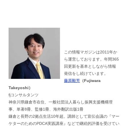
この情報マガジンは2011年か
ら運営しております。年間365
回更新を基本としながら情報
発信をし続けています。
藤原毅芳
（Fujiwara
Takeyoshi）
fjコンサルタンツ
神奈川県鎌倉市在住、一般社団法人暮らし振興支援機構理
事、単著8冊、監修1冊、海外翻訳出版1冊
鎌倉と長野の2拠点生活10年超。講師として宣伝会議の『マー
ケターのためのPDCA実践講座』などで継続的評価を受けてい