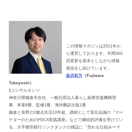
この情報マガジンは2011年か
ら運営しております。年間365
回更新を基本としながら情報
発信をし続けています。
藤原毅芳
（Fujiwara
Takeyoshi）
fjコンサルタンツ
神奈川県鎌倉市在住、一般社団法人暮らし振興支援機構理
事、単著8冊、監修1冊、海外翻訳出版1冊
鎌倉と長野の2拠点生活10年超。講師として宣伝会議の『マー
ケターのためのPDCA実践講座』などで継続的評価を受けてい
る。大手都市銀行シンクタンクの雑誌に『売れる仕組み〜マ