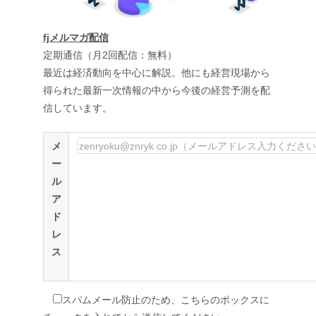
fjメルマガ配信
定期通信（月2回配信：無料）
最近は経済動向を中心に解説。他にも経営現場から
得られた最新一次情報の中から今後の経営予測を配
信しています。
メ
ー
ル
ア
ド
レ
ス
スパムメール防止のため、こちらのボックスに