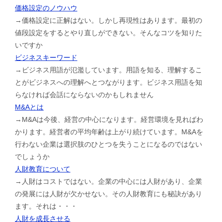
価格設定のノウハウ
→価格設定に正解はない。しかし再現性はあります。最初の
値段設定をするとやり直しができない。そんなコツを知りた
いですか
ビジネスキーワード
→ビジネス用語が氾濫しています。用語を知る、理解するこ
とがビジネスへの理解へとつながります。ビジネス用語を知
らなければ会話にならないのかもしれません
M&Aとは
→M&Aは今後、経営の中心になります。経営環境を見ればわ
かります。経営者の平均年齢は上がり続けています。M&Aを
行わない企業は選択肢のひとつを失うことになるのではない
でしょうか
人財教育について
→人財はコストではない。企業の中心には人財があり、企業
の発展には人財が欠かせない。その人財教育にも秘訣があり
ます。それは・・・
人財を成長させる