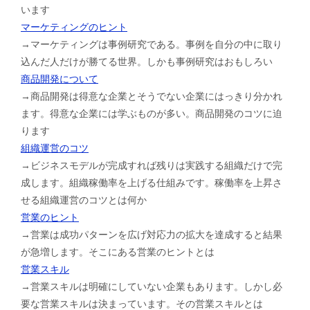
います
マーケティングのヒント
→マーケティングは事例研究である。事例を自分の中に取り
込んだ人だけが勝てる世界。しかも事例研究はおもしろい
商品開発について
→商品開発は得意な企業とそうでない企業にはっきり分かれ
ます。得意な企業には学ぶものが多い。商品開発のコツに迫
ります
組織運営のコツ
→ビジネスモデルが完成すれば残りは実践する組織だけで完
成します。組織稼働率を上げる仕組みです。稼働率を上昇さ
せる組織運営のコツとは何か
営業のヒント
→営業は成功パターンを広げ対応力の拡大を達成すると結果
が急増します。そこにある営業のヒントとは
営業スキル
→営業スキルは明確にしていない企業もあります。しかし必
要な営業スキルは決まっています。その営業スキルとは