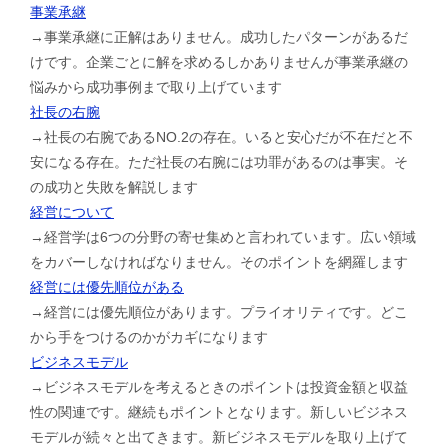
事業承継
→事業承継に正解はありません。成功したパターンがあるだ
けです。企業ごとに解を求めるしかありませんが事業承継の
悩みから成功事例まで取り上げています
社長の右腕
→社長の右腕であるNO.2の存在。いると安心だが不在だと不
安になる存在。ただ社長の右腕には功罪があるのは事実。そ
の成功と失敗を解説します
経営について
→経営学は6つの分野の寄せ集めと言われています。広い領域
をカバーしなければなりません。そのポイントを網羅します
経営には優先順位がある
→経営には優先順位があります。プライオリティです。どこ
から手をつけるのかがカギになります
ビジネスモデル
→ビジネスモデルを考えるときのポイントは投資金額と収益
性の関連です。継続もポイントとなります。新しいビジネス
モデルが続々と出てきます。新ビジネスモデルを取り上げて