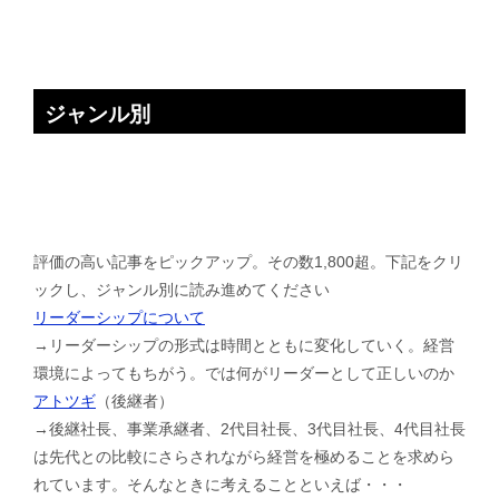
ジャンル別
評価の高い記事をピックアップ。その数1,800超。下記をクリ
ックし、ジャンル別に読み進めてください
リーダーシップについて
→リーダーシップの形式は時間とともに変化していく。経営
環境によってもちがう。では何がリーダーとして正しいのか
アトツギ
（後継者）
→後継社長、事業承継者、2代目社長、3代目社長、4代目社長
は先代との比較にさらされながら経営を極めることを求めら
れています。そんなときに考えることといえば・・・