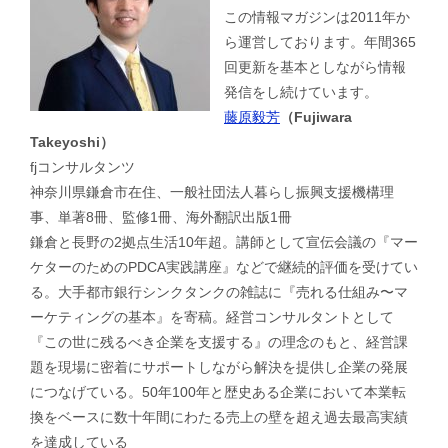
この情報マガジンは2011年か
ら運営しております。年間365
回更新を基本としながら情報
発信をし続けています。
藤原毅芳
（Fujiwara
Takeyoshi）
fjコンサルタンツ
神奈川県鎌倉市在住、一般社団法人暮らし振興支援機構理
事、単著8冊、監修1冊、海外翻訳出版1冊
鎌倉と長野の2拠点生活10年超。講師として宣伝会議の『マー
ケターのためのPDCA実践講座』などで継続的評価を受けてい
る。大手都市銀行シンクタンクの雑誌に『売れる仕組み〜マ
ーケティングの基本』を寄稿。経営コンサルタントとして
『この世に残るべき企業を支援する』の理念のもと、経営課
題を現場に密着にサポートしながら解決を提供し企業の発展
につなげている。50年100年と歴史ある企業において本業転
換をベースに数十年間にわたる売上の壁を超え過去最高実績
を達成している