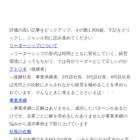
評価の高い記事をピックアップ。その数1,800超。下記をクリ
ックし、ジャンル別に読み進めてください
リーダーシップについて
→リーダーシップの形式は時間とともに変化していく。経営
環境によってもちがう。では何がリーダーとして正しいのか
アトツギ
（後継者）
→後継社長、事業承継者、2代目社長、3代目社長、4代目社長
は先代との比較にさらされながら経営を極めることを求めら
れています。そんなときに考えることといえば・・・
事業承継
→事業承継に正解はありません。成功したパターンがあるだ
けです。企業ごとに解を求めるしかありませんが事業承継の
悩みから成功事例まで取り上げています
社長の右腕
→社長の右腕であるNO.2の存在。いると安心だが不在だと不