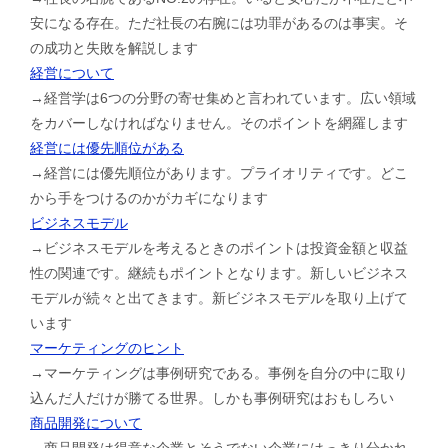
安になる存在。ただ社長の右腕には功罪があるのは事実。そ
の成功と失敗を解説します
経営について
→経営学は6つの分野の寄せ集めと言われています。広い領域
をカバーしなければなりません。そのポイントを網羅します
経営には優先順位がある
→経営には優先順位があります。プライオリティです。どこ
から手をつけるのかがカギになります
ビジネスモデル
→ビジネスモデルを考えるときのポイントは投資金額と収益
性の関連です。継続もポイントとなります。新しいビジネス
モデルが続々と出てきます。新ビジネスモデルを取り上げて
います
マーケティングのヒント
→マーケティングは事例研究である。事例を自分の中に取り
込んだ人だけが勝てる世界。しかも事例研究はおもしろい
商品開発について
→商品開発は得意な企業とそうでない企業にはっきり分かれ