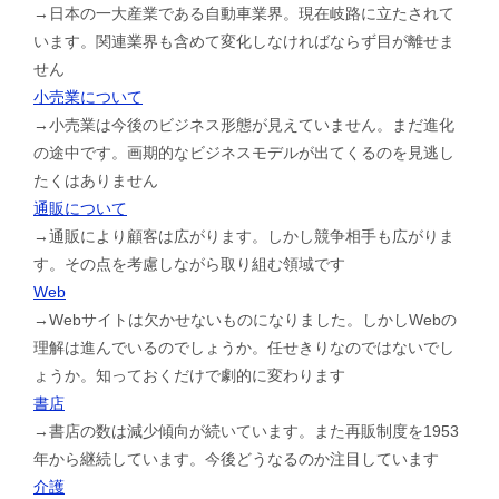
→日本の一大産業である自動車業界。現在岐路に立たされて
います。関連業界も含めて変化しなければならず目が離せま
せん
小売業について
→小売業は今後のビジネス形態が見えていません。まだ進化
の途中です。画期的なビジネスモデルが出てくるのを見逃し
たくはありません
通販について
→通販により顧客は広がります。しかし競争相手も広がりま
す。その点を考慮しながら取り組む領域です
Web
→Webサイトは欠かせないものになりました。しかしWebの
理解は進んでいるのでしょうか。任せきりなのではないでし
ょうか。知っておくだけで劇的に変わります
書店
→書店の数は減少傾向が続いています。また再販制度を1953
年から継続しています。今後どうなるのか注目しています
介護