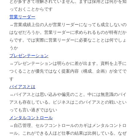
とが多すぎて理解されていません。まずは採用とは何かを知
っておくことからです
営業リーダー
→営業成績上位の人が営業リーダーになっても成立しないの
はなぜだろうか。営業リーダーに求められるものが特有だか
らです。では実際に営業リーダーに必要なこととは何でしょ
うか
プレゼンテーション
→プレゼンテーションは明らかに差が出ます。資料を上手に
つくることが優先ではなく提案内容（構成、企画）が全てで
す
バイアスとは
→バイアスとは思い込みや偏見のこと。中には無意識のバイ
アスも存在している。ビジネスはこのバイアスとの戦いとい
っても言い過ぎではない
メンタルコントロール
→自己管理、セルフコントロールのカギはメンタルコントロ
ール。これができる人ほど仕事の結果は比例している。なぜ