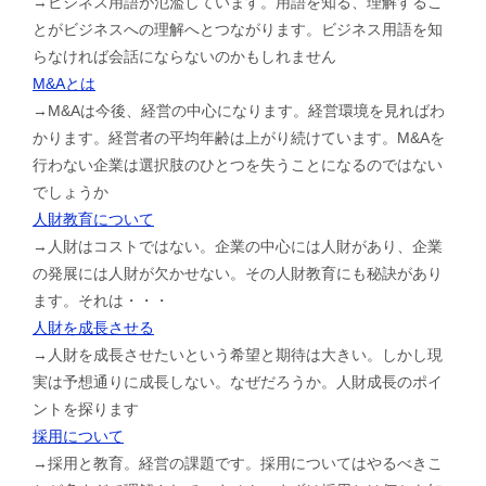
→ビジネス用語が氾濫しています。用語を知る、理解するこ
とがビジネスへの理解へとつながります。ビジネス用語を知
らなければ会話にならないのかもしれません
M&Aとは
→M&Aは今後、経営の中心になります。経営環境を見ればわ
かります。経営者の平均年齢は上がり続けています。M&Aを
行わない企業は選択肢のひとつを失うことになるのではない
でしょうか
人財教育について
→人財はコストではない。企業の中心には人財があり、企業
の発展には人財が欠かせない。その人財教育にも秘訣があり
ます。それは・・・
人財を成長させる
→人財を成長させたいという希望と期待は大きい。しかし現
実は予想通りに成長しない。なぜだろうか。人財成長のポイ
ントを探ります
採用について
→採用と教育。経営の課題です。採用についてはやるべきこ