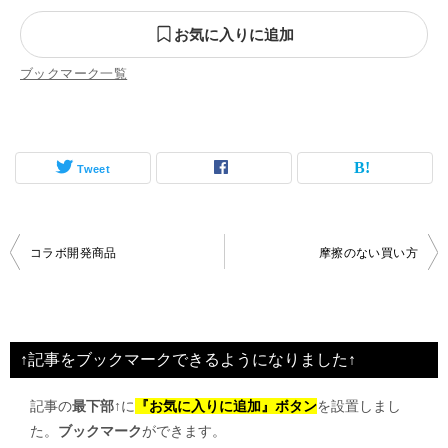
お気に入りに追加
ブックマーク一覧
Tweet
投
コラボ開発商品
摩擦のない買い方
稿
ナ
ビ
↑記事をブックマークできるようになりました↑
ゲ
記事の
最下部↑
に
『お気に入りに追加』ボタン
を設置しまし
ー
た。
ブックマーク
ができます。
シ