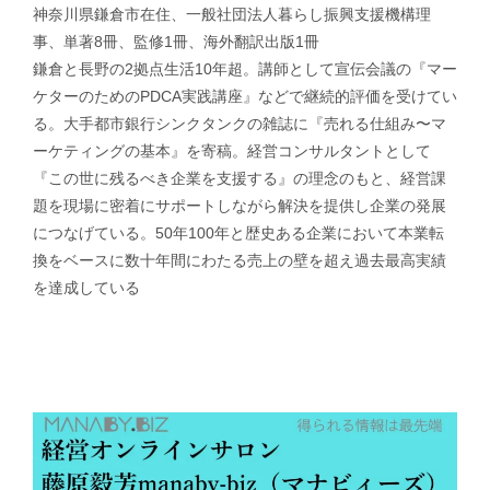
神奈川県鎌倉市在住、一般社団法人暮らし振興支援機構理
事、単著8冊、監修1冊、海外翻訳出版1冊
鎌倉と長野の2拠点生活10年超。講師として宣伝会議の『マー
ケターのためのPDCA実践講座』などで継続的評価を受けてい
る。大手都市銀行シンクタンクの雑誌に『売れる仕組み〜マ
ーケティングの基本』を寄稿。経営コンサルタントとして
『この世に残るべき企業を支援する』の理念のもと、経営課
題を現場に密着にサポートしながら解決を提供し企業の発展
につなげている。50年100年と歴史ある企業において本業転
換をベースに数十年間にわたる売上の壁を超え過去最高実績
を達成している