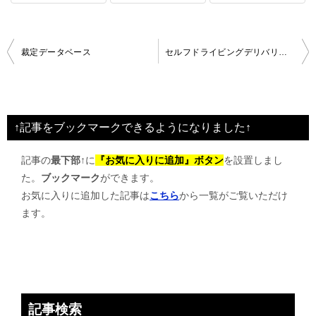
投
裁定データベース
セルフドライビングデリバリーロボット（宅配ロボット）2016年
稿
ナ
ビ
↑記事をブックマークできるようになりました↑
ゲ
記事の
最下部↑
に
『お気に入りに追加』ボタン
を設置しまし
ー
た。
ブックマーク
ができます。
シ
お気に入りに追加した記事は
こちら
から一覧がご覧いただけ
ョ
ます。
ン
記事検索