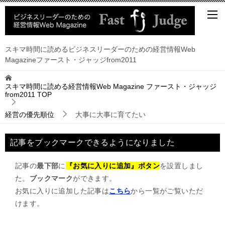
スキマ時間に読めるビジネスリーダーのための経営情報Web
Magazineファースト・ジャッジfrom2011
スキマ時間に読める経営情報Web Magazine ファースト・ジャッジ
from2011
TOP
経営の優先順位
大事に大事に育てたい
記事をブックマークできるようになりました
記事の
最下部
に
『お気に入りに追加』ボタン
を設置しまし
た。
ブックマーク
ができます。
お気に入りに追加した記事は
こちら
から一覧がご覧いただ
けます。