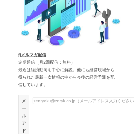
fjメルマガ配信
定期通信（月2回配信：無料）
最近は経済動向を中心に解説。他にも経営現場から
得られた最新一次情報の中から今後の経営予測を配
信しています。
メ
ー
ル
ア
ド