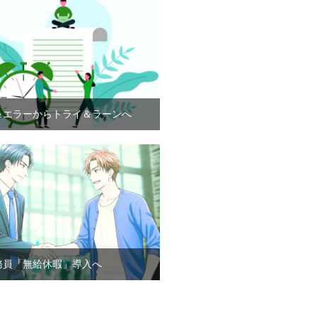
＆エラーからトライ＆ラーンへ
務員「無給休暇」導入へ