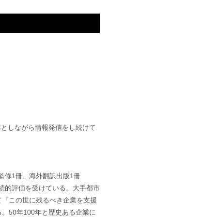
基本としながら情報発信をし続けて
監修1冊、海外翻訳出版1冊
継続的評価を受けている。大手都市
て『この世に残るべき企業を支援
50年100年と歴史ある企業に