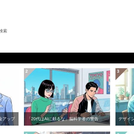
検索
金アップ
「20代はAIに頼るな」脳科学者の警告
デザイ