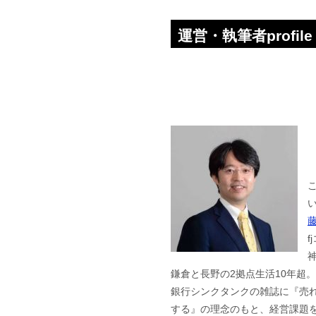
運営・執筆者profile
f
鎌倉と長野の2拠点生活10年超
銀行シンクタンクの雑誌に『売
する』の理念のもと、経営課題を