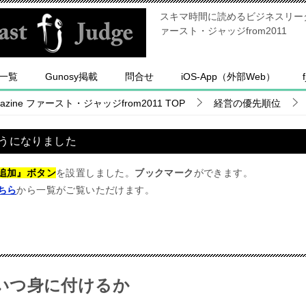
スキマ時間に読めるビジネスリーダー
ァースト・ジャッジfrom2011
一覧
Gunosy掲載
問合せ
iOS-App（外部Web）
ine ファースト・ジャッジfrom2011
TOP
経営の優先順位
うになりました
追加』ボタン
を設置しました。
ブックマーク
ができます。
ちら
から一覧がご覧いただけます。
いつ身に付けるか