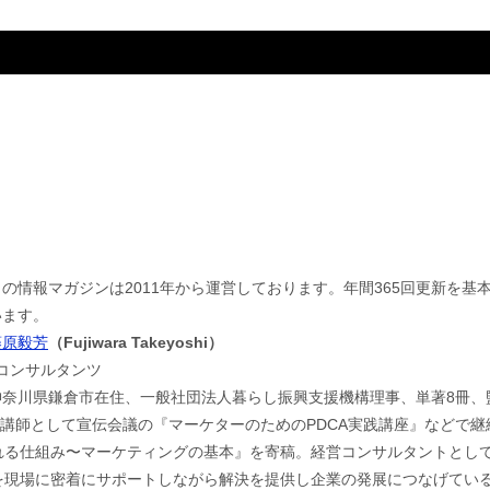
この情報マガジンは2011年から運営しております。年間365回更新を
います。
藤原毅芳
（Fujiwara Takeyoshi）
jコンサルタンツ
神奈川県鎌倉市在住、一般社団法人暮らし振興支援機構理事、単著8冊、
。講師として宣伝会議の『マーケターのためのPDCA実践講座』などで
れる仕組み〜マーケティングの基本』を寄稿。経営コンサルタントとし
現場に密着にサポートしながら解決を提供し企業の発展につなげている。