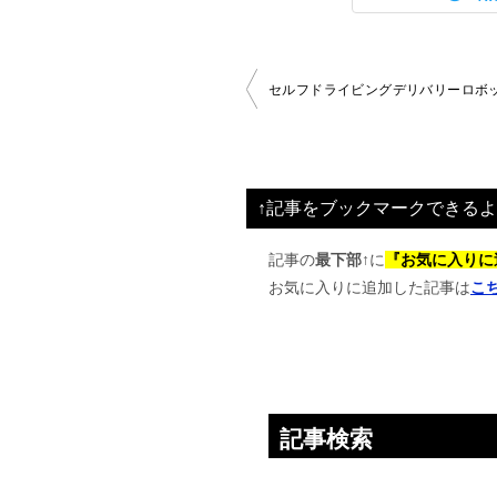
投
セルフドライビングデリバリーロボッ
稿
ナ
ビ
↑記事をブックマークできるよ
ゲ
ー
記事の
最下部↑
に
『お気に入りに
お気に入りに追加した記事は
こ
シ
ョ
ン
記事検索