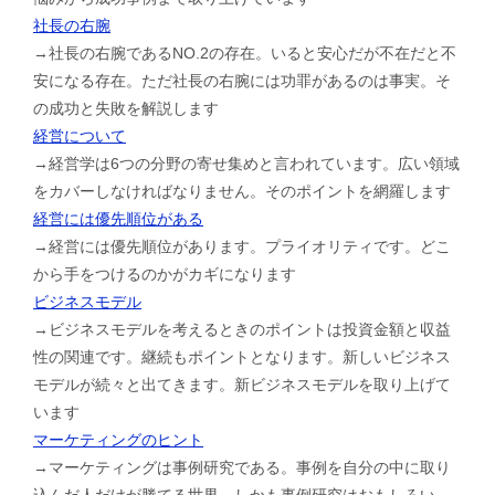
社長の右腕
→社長の右腕であるNO.2の存在。いると安心だが不在だと不
安になる存在。ただ社長の右腕には功罪があるのは事実。そ
の成功と失敗を解説します
経営について
→経営学は6つの分野の寄せ集めと言われています。広い領域
をカバーしなければなりません。そのポイントを網羅します
経営には優先順位がある
→経営には優先順位があります。プライオリティです。どこ
から手をつけるのかがカギになります
ビジネスモデル
→ビジネスモデルを考えるときのポイントは投資金額と収益
性の関連です。継続もポイントとなります。新しいビジネス
モデルが続々と出てきます。新ビジネスモデルを取り上げて
います
マーケティングのヒント
→マーケティングは事例研究である。事例を自分の中に取り
込んだ人だけが勝てる世界。しかも事例研究はおもしろい