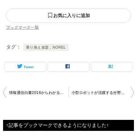
お気に入りに追加
ブックマーク一覧
タグ
乗り換え放題，NOREL
Tweet
投
情報通信白書2016からわかること
小型ロボットが活躍する分野とは
稿
ナ
ビ
↑記事をブックマークできるようになりました↑
ゲ