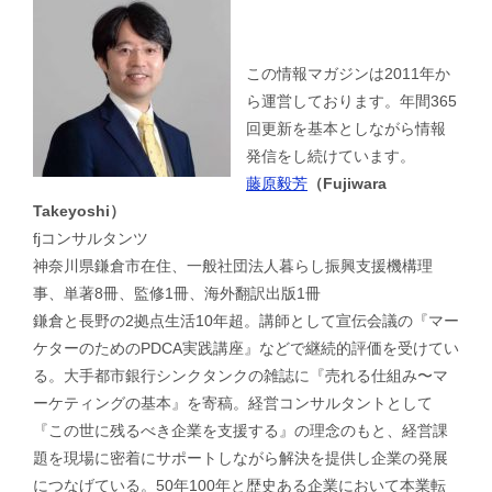
この情報マガジンは2011年か
ら運営しております。年間365
回更新を基本としながら情報
発信をし続けています。
藤原毅芳
（Fujiwara
Takeyoshi）
fjコンサルタンツ
神奈川県鎌倉市在住、一般社団法人暮らし振興支援機構理
事、単著8冊、監修1冊、海外翻訳出版1冊
鎌倉と長野の2拠点生活10年超。講師として宣伝会議の『マー
ケターのためのPDCA実践講座』などで継続的評価を受けてい
る。大手都市銀行シンクタンクの雑誌に『売れる仕組み〜マ
ーケティングの基本』を寄稿。経営コンサルタントとして
『この世に残るべき企業を支援する』の理念のもと、経営課
題を現場に密着にサポートしながら解決を提供し企業の発展
につなげている。50年100年と歴史ある企業において本業転