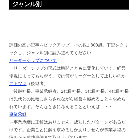
ジャンル別
評価の高い記事をピックアップ。その数1,800超。下記をクリ
ックし、ジャンル別に読み進めてください
リーダーシップについて
→リーダーシップの形式は時間とともに変化していく。経営
環境によってもちがう。では何がリーダーとして正しいのか
アトツギ
（後継者）
→後継社長、事業承継者、2代目社長、3代目社長、4代目社長
は先代との比較にさらされながら経営を極めることを求めら
れています。そんなときに考えることといえば・・・
事業承継
→事業承継に正解はありません。成功したパターンがあるだ
けです。企業ごとに解を求めるしかありませんが事業承継の
悩みから成功事例まで取り上げています