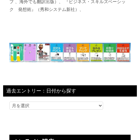
ブ 、海外でも翻訳出版）、 『ビジネス・スキルズベーシッ
ク 発想術』（秀和システム新社）、
過去エントリー：日付から探す