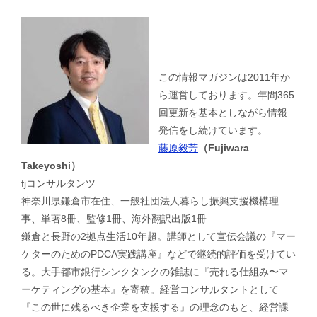
この情報マガジンは2011年か
ら運営しております。年間365
回更新を基本としながら情報
発信をし続けています。
藤原毅芳
（Fujiwara
Takeyoshi）
fjコンサルタンツ
神奈川県鎌倉市在住、一般社団法人暮らし振興支援機構理
事、単著8冊、監修1冊、海外翻訳出版1冊
鎌倉と長野の2拠点生活10年超。講師として宣伝会議の『マー
ケターのためのPDCA実践講座』などで継続的評価を受けてい
る。大手都市銀行シンクタンクの雑誌に『売れる仕組み〜マ
ーケティングの基本』を寄稿。経営コンサルタントとして
『この世に残るべき企業を支援する』の理念のもと、経営課