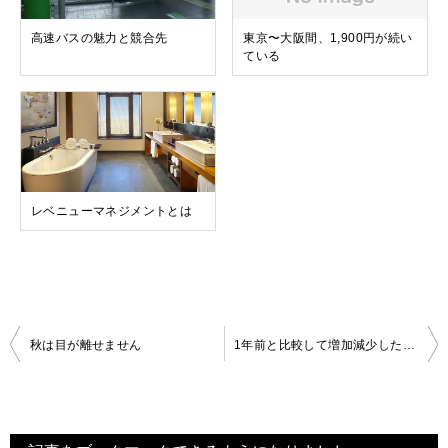
高速バスの魅力と競合先
東京〜大阪間、1,900円が続い
ている
レベニューマネジメントとは
投
秋は目が離せません
1年前と比較して増加減少したところ
稿
ナ
ビ