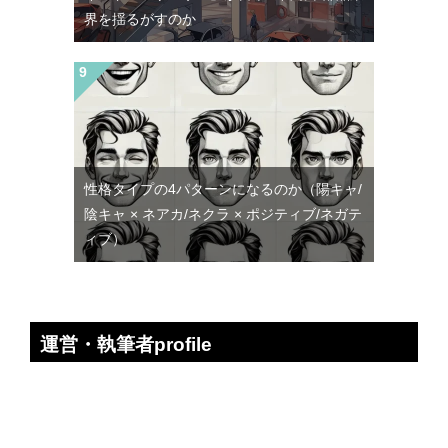
界を揺るがすのか
性格タイプの4パターンになるのか（陽キャ/
陰キャ × ネアカ/ネクラ × ポジティブ/ネガテ
ィブ）
運営・執筆者profile