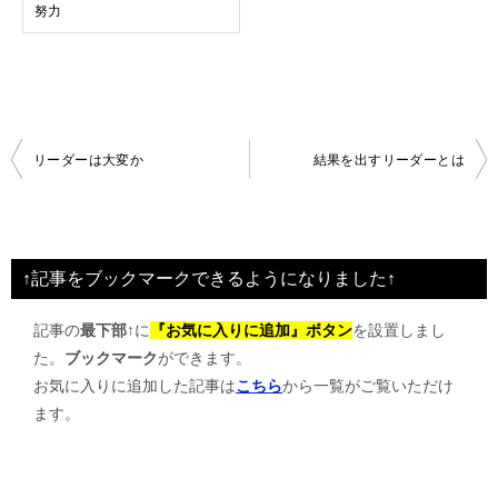
努力
投
リーダーは大変か
結果を出すリーダーとは
稿
ナ
ビ
↑記事をブックマークできるようになりました↑
ゲ
記事の
最下部↑
に
『お気に入りに追加』ボタン
を設置しまし
ー
た。
ブックマーク
ができます。
シ
お気に入りに追加した記事は
こちら
から一覧がご覧いただけ
ョ
ます。
ン