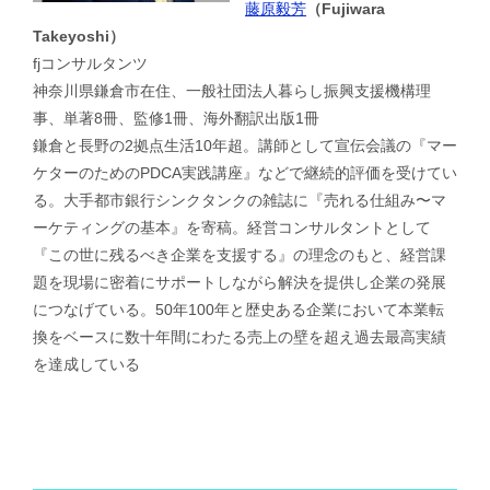
藤原毅芳
（Fujiwara
Takeyoshi）
fjコンサルタンツ
神奈川県鎌倉市在住、一般社団法人暮らし振興支援機構理
事、単著8冊、監修1冊、海外翻訳出版1冊
鎌倉と長野の2拠点生活10年超。講師として宣伝会議の『マー
ケターのためのPDCA実践講座』などで継続的評価を受けてい
る。大手都市銀行シンクタンクの雑誌に『売れる仕組み〜マ
ーケティングの基本』を寄稿。経営コンサルタントとして
『この世に残るべき企業を支援する』の理念のもと、経営課
題を現場に密着にサポートしながら解決を提供し企業の発展
につなげている。50年100年と歴史ある企業において本業転
換をベースに数十年間にわたる売上の壁を超え過去最高実績
を達成している