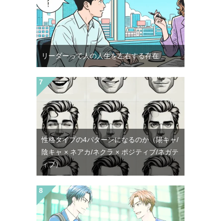
リーダーって人の人生を左右する存在
性格タイプの4パターンになるのか（陽キャ/
陰キャ × ネアカ/ネクラ × ポジティブ/ネガテ
ィブ）