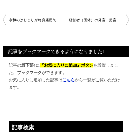
投
令和のはじまりが終身雇用制消滅宣言か
経営者（団体）の発言・提言から変革の前兆を読み取る
稿
ナ
ビ
↑記事をブックマークできるようになりました↑
ゲ
記事の
最下部↑
に
『お気に入りに追加』ボタン
を設置しまし
ー
た。
ブックマーク
ができます。
シ
お気に入りに追加した記事は
こちら
から一覧がご覧いただけ
ョ
ます。
ン
記事検索