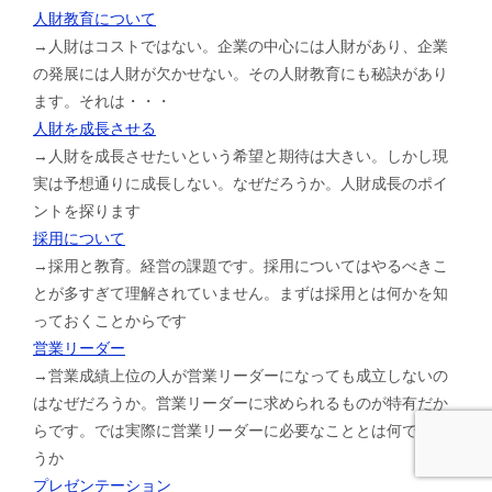
人財教育について
→人財はコストではない。企業の中心には人財があり、企業
の発展には人財が欠かせない。その人財教育にも秘訣があり
ます。それは・・・
人財を成長させる
→人財を成長させたいという希望と期待は大きい。しかし現
実は予想通りに成長しない。なぜだろうか。人財成長のポイ
ントを探ります
採用について
→採用と教育。経営の課題です。採用についてはやるべきこ
とが多すぎて理解されていません。まずは採用とは何かを知
っておくことからです
営業リーダー
→営業成績上位の人が営業リーダーになっても成立しないの
はなぜだろうか。営業リーダーに求められるものが特有だか
らです。では実際に営業リーダーに必要なこととは何でしょ
うか
プレゼンテーション