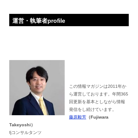
運営・執筆者profile
この情報マガジンは2011年か
ら運営しております。年間365
回更新を基本としながら情報
発信をし続けています。
藤原毅芳
（Fujiwara
Takeyoshi）
fjコンサルタンツ