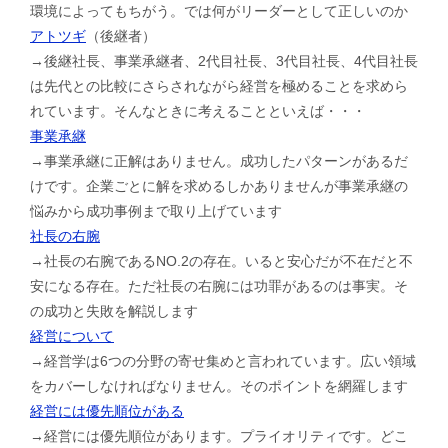
環境によってもちがう。では何がリーダーとして正しいのか
アトツギ
（後継者）
→後継社長、事業承継者、2代目社長、3代目社長、4代目社長
は先代との比較にさらされながら経営を極めることを求めら
れています。そんなときに考えることといえば・・・
事業承継
→事業承継に正解はありません。成功したパターンがあるだ
けです。企業ごとに解を求めるしかありませんが事業承継の
悩みから成功事例まで取り上げています
社長の右腕
→社長の右腕であるNO.2の存在。いると安心だが不在だと不
安になる存在。ただ社長の右腕には功罪があるのは事実。そ
の成功と失敗を解説します
経営について
→経営学は6つの分野の寄せ集めと言われています。広い領域
をカバーしなければなりません。そのポイントを網羅します
経営には優先順位がある
→経営には優先順位があります。プライオリティです。どこ