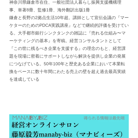
神奈川県鎌倉市在住、一般社団法人暮らし振興支援機構理
事、単著8冊、監修1冊、海外翻訳出版1冊
鎌倉と長野の2拠点生活10年超。講師として宣伝会議の『マー
ケターのためのPDCA実践講座』などで継続的評価を受けてい
る。大手都市銀行シンクタンクの雑誌に『売れる仕組み〜マ
ーケティングの基本』を寄稿。経営コンサルタントとして
『この世に残るべき企業を支援する』の理念のもと、経営課
題を現場に密着にサポートしながら解決を提供し企業の発展
につなげている。50年100年と歴史ある企業において本業転
換をベースに数十年間にわたる売上の壁を超え過去最高実績
を達成している