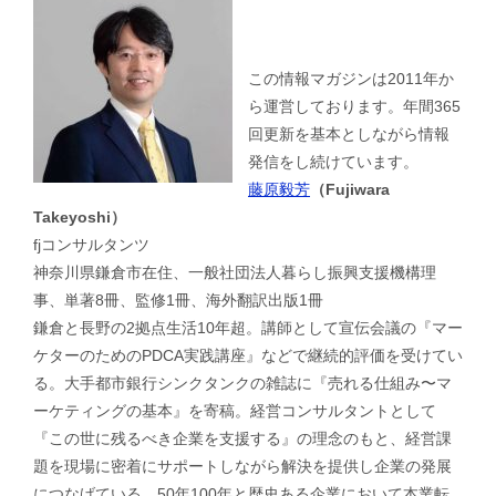
この情報マガジンは2011年か
ら運営しております。年間365
回更新を基本としながら情報
発信をし続けています。
藤原毅芳
（Fujiwara
Takeyoshi）
fjコンサルタンツ
神奈川県鎌倉市在住、一般社団法人暮らし振興支援機構理
事、単著8冊、監修1冊、海外翻訳出版1冊
鎌倉と長野の2拠点生活10年超。講師として宣伝会議の『マー
ケターのためのPDCA実践講座』などで継続的評価を受けてい
る。大手都市銀行シンクタンクの雑誌に『売れる仕組み〜マ
ーケティングの基本』を寄稿。経営コンサルタントとして
『この世に残るべき企業を支援する』の理念のもと、経営課
題を現場に密着にサポートしながら解決を提供し企業の発展
につなげている。50年100年と歴史ある企業において本業転