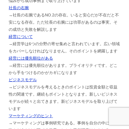
悩みから成功事例まで取り上げています
社長の右腕
→社長の右腕であるNO.2の存在。いると安心だが不在だと不
安になる存在。ただ社長の右腕には功罪があるのは事実。そ
の成功と失敗を解説します
経営について
→経営学は6つの分野の寄せ集めと言われています。広い領域
をカバーしなければなりません。そのポイントを網羅します
経営には優先順位がある
→経営には優先順位があります。プライオリティです。どこ
から手をつけるのかがカギになります
ビジネスモデル
→ビジネスモデルを考えるときのポイントは投資金額と収益
性の関連です。継続もポイントとなります。新しいビジネス
モデルが続々と出てきます。新ビジネスモデルを取り上げて
います
マーケティングのヒント
→マーケティングは事例研究である。事例を自分の中に取り