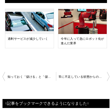
過剰サービスが減少していく
今年に入って急にロボット化が
進んだ業界
投
知っておく「儲ける」と「儲かる」の違い
常に不足している状態からのスタートが当たり前
稿
ナ
ビ
↑記事をブックマークできるようになりました↑
ゲ