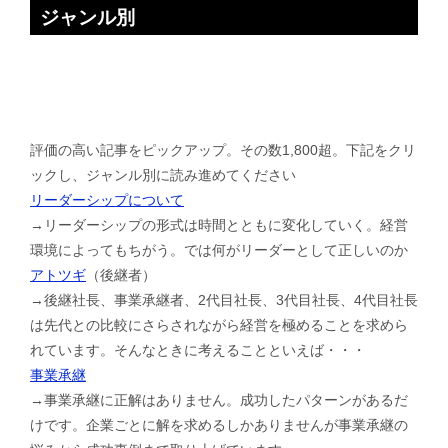
ジャンル別
評価の高い記事をピックアップ。その数1,800超。下記をクリ
ックし、ジャンル別に読み進めてください
リーダーシップについて
→リーダーシップの形式は時間とともに変化していく。経営
環境によってもちがう。では何がリーダーとして正しいのか
アトツギ
（後継者）
→後継社長、事業承継者、2代目社長、3代目社長、4代目社長
は先代との比較にさらされながら経営を極めることを求めら
れています。そんなときに考えることといえば・・・
事業承継
→事業承継に正解はありません。成功したパターンがあるだ
けです。企業ごとに解を求めるしかありませんが事業承継の