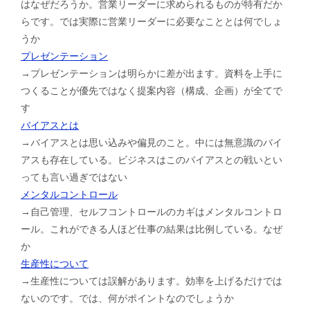
はなぜだろうか。営業リーダーに求められるものが特有だか
らです。では実際に営業リーダーに必要なこととは何でしょ
うか
プレゼンテーション
→プレゼンテーションは明らかに差が出ます。資料を上手に
つくることが優先ではなく提案内容（構成、企画）が全てで
す
バイアスとは
→バイアスとは思い込みや偏見のこと。中には無意識のバイ
アスも存在している。ビジネスはこのバイアスとの戦いとい
っても言い過ぎではない
メンタルコントロール
→自己管理、セルフコントロールのカギはメンタルコントロ
ール。これができる人ほど仕事の結果は比例している。なぜ
か
生産性について
→生産性については誤解があります。効率を上げるだけでは
ないのです。では、何がポイントなのでしょうか