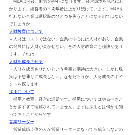
→M&Aは今後、経営の中心になります。経営環境を見ればわ
かります。経営者の平均年齢は上がり続けています。M&Aを
行わない企業は選択肢のひとつを失うことになるのではない
でしょうか
人財教育について
→人財はコストではない。企業の中心には人財があり、企業
の発展には人財が欠かせない。その人財教育にも秘訣があり
ます。それは・・・
人財を成長させる
→人財を成長させたいという希望と期待は大きい。しかし現
実は予想通りに成長しない。なぜだろうか。人財成長のポイ
ントを探ります
採用について
→採用と教育。経営の課題です。採用についてはやるべきこ
とが多すぎて理解されていません。まずは採用とは何かを知
っておくことからです
営業リーダー
→営業成績上位の人が営業リーダーになっても成立しないの