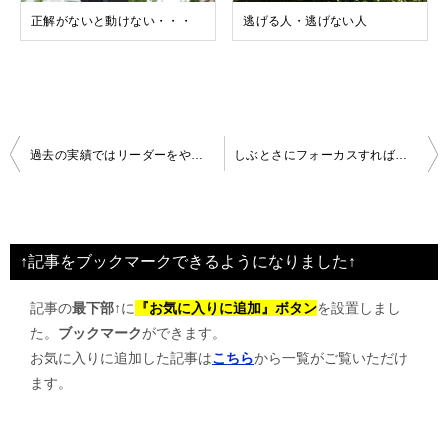
正解がないと動けない・・・
逃げる人・逃げない人
投
過去の実績ではリーダーをやってられないのか
しぶとさにフォーカスすれば隠れ人財が見えてくる
稿
ナ
ビ
↑記事をブックマークできるようになりました↑
ゲ
記事の
最下部↑
に
『お気に入りに追加』ボタン
を設置しまし
ー
た。
ブックマーク
ができます。
シ
お気に入りに追加した記事は
こちら
から一覧がご覧いただけ
ョ
ます。
ン