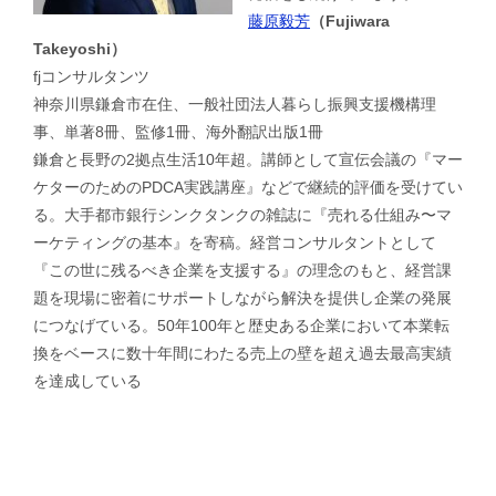
藤原毅芳
（Fujiwara
Takeyoshi）
fjコンサルタンツ
神奈川県鎌倉市在住、一般社団法人暮らし振興支援機構理
事、単著8冊、監修1冊、海外翻訳出版1冊
鎌倉と長野の2拠点生活10年超。講師として宣伝会議の『マー
ケターのためのPDCA実践講座』などで継続的評価を受けてい
る。大手都市銀行シンクタンクの雑誌に『売れる仕組み〜マ
ーケティングの基本』を寄稿。経営コンサルタントとして
『この世に残るべき企業を支援する』の理念のもと、経営課
題を現場に密着にサポートしながら解決を提供し企業の発展
につなげている。50年100年と歴史ある企業において本業転
換をベースに数十年間にわたる売上の壁を超え過去最高実績
を達成している