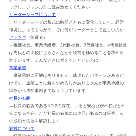
ックし、ジャンル別に読み進めてください
リーダーシップについて
→リーダーシップの形式は時間とともに変化していく。経営
環境によってもちがう。では何がリーダーとして正しいのか
アトツギ
（後継者）
→後継社長、事業承継者、2代目社長、3代目社長、4代目社長
は先代との比較にさらされながら経営を極めることを求めら
れています。そんなときに考えることといえば・・・
事業承継
→事業承継に正解はありません。成功したパターンがあるだ
けです。企業ごとに解を求めるしかありませんが事業承継の
悩みから成功事例まで取り上げています
社長の右腕
→社長の右腕であるNO.2の存在。いると安心だが不在だと不
安になる存在。ただ社長の右腕には功罪があるのは事実。そ
の成功と失敗を解説します
経営について
→経営学は6つの分野の寄せ集めと言われています。広い領域