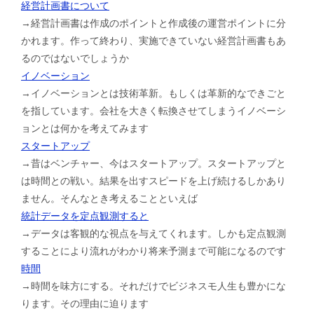
経営計画書について
→経営計画書は作成のポイントと作成後の運営ポイントに分
かれます。作って終わり、実施できていない経営計画書もあ
るのではないでしょうか
イノベーション
→イノベーションとは技術革新。もしくは革新的なできごと
を指しています。会社を大きく転換させてしまうイノベーシ
ョンとは何かを考えてみます
スタートアップ
→昔はベンチャー、今はスタートアップ。スタートアップと
は時間との戦い。結果を出すスピードを上げ続けるしかあり
ません。そんなとき考えることといえば
統計データを定点観測すると
→データは客観的な視点を与えてくれます。しかも定点観測
することにより流れがわかり将来予測まで可能になるのです
時間
→時間を味方にする。それだけでビジネスモ人生も豊かにな
ります。その理由に迫ります