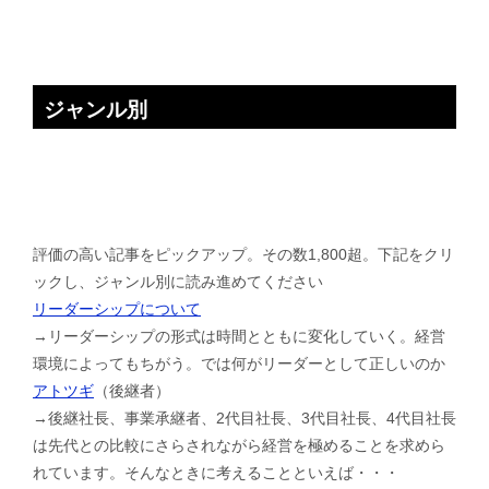
ジャンル別
評価の高い記事をピックアップ。その数1,800超。下記をクリ
ックし、ジャンル別に読み進めてください
リーダーシップについて
→リーダーシップの形式は時間とともに変化していく。経営
環境によってもちがう。では何がリーダーとして正しいのか
アトツギ
（後継者）
→後継社長、事業承継者、2代目社長、3代目社長、4代目社長
は先代との比較にさらされながら経営を極めることを求めら
れています。そんなときに考えることといえば・・・