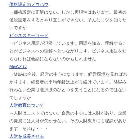
価格設定のノウハウ
→価格設定に正解はない。しかし再現性はあります。最初の
値段設定をするとやり直しができない。そんなコツを知りた
いですか
ビジネスキーワード
→ビジネス用語が氾濫しています。用語を知る、理解するこ
とがビジネスへの理解へとつながります。ビジネス用語を知
らなければ会話にならないのかもしれません
M&Aとは
→M&Aは今後、経営の中心になります。経営環境を見ればわ
かります。経営者の平均年齢は上がり続けています。M&Aを
行わない企業は選択肢のひとつを失うことになるのではない
でしょうか
人財教育について
→人財はコストではない。企業の中心には人財があり、企業
の発展には人財が欠かせない。その人財教育にも秘訣があり
ます。それは・・・
人財を成長させる