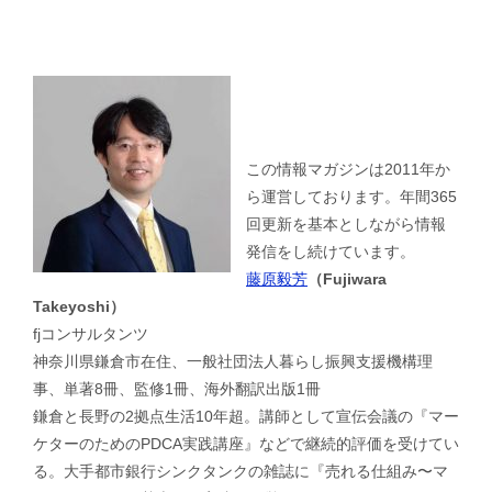
この情報マガジンは2011年か
ら運営しております。年間365
回更新を基本としながら情報
発信をし続けています。
藤原毅芳
（Fujiwara
Takeyoshi）
fjコンサルタンツ
神奈川県鎌倉市在住、一般社団法人暮らし振興支援機構理
事、単著8冊、監修1冊、海外翻訳出版1冊
鎌倉と長野の2拠点生活10年超。講師として宣伝会議の『マー
ケターのためのPDCA実践講座』などで継続的評価を受けてい
る。大手都市銀行シンクタンクの雑誌に『売れる仕組み〜マ