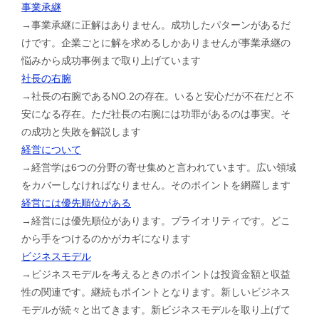
事業承継
→事業承継に正解はありません。成功したパターンがあるだ
けです。企業ごとに解を求めるしかありませんが事業承継の
悩みから成功事例まで取り上げています
社長の右腕
→社長の右腕であるNO.2の存在。いると安心だが不在だと不
安になる存在。ただ社長の右腕には功罪があるのは事実。そ
の成功と失敗を解説します
経営について
→経営学は6つの分野の寄せ集めと言われています。広い領域
をカバーしなければなりません。そのポイントを網羅します
経営には優先順位がある
→経営には優先順位があります。プライオリティです。どこ
から手をつけるのかがカギになります
ビジネスモデル
→ビジネスモデルを考えるときのポイントは投資金額と収益
性の関連です。継続もポイントとなります。新しいビジネス
モデルが続々と出てきます。新ビジネスモデルを取り上げて