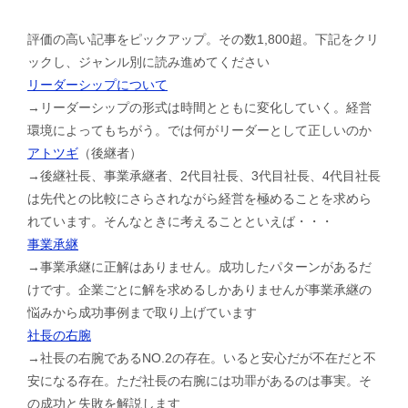
評価の高い記事をピックアップ。その数1,800超。下記をクリ
ックし、ジャンル別に読み進めてください
リーダーシップについて
→リーダーシップの形式は時間とともに変化していく。経営
環境によってもちがう。では何がリーダーとして正しいのか
アトツギ
（後継者）
→後継社長、事業承継者、2代目社長、3代目社長、4代目社長
は先代との比較にさらされながら経営を極めることを求めら
れています。そんなときに考えることといえば・・・
事業承継
→事業承継に正解はありません。成功したパターンがあるだ
けです。企業ごとに解を求めるしかありませんが事業承継の
悩みから成功事例まで取り上げています
社長の右腕
→社長の右腕であるNO.2の存在。いると安心だが不在だと不
安になる存在。ただ社長の右腕には功罪があるのは事実。そ
の成功と失敗を解説します