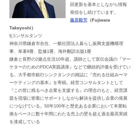
回更新を基本としながら情報
発信をし続けています。
藤原毅芳
（Fujiwara
Takeyoshi）
fjコンサルタンツ
神奈川県鎌倉市在住、一般社団法人暮らし振興支援機構理
事、単著8冊、監修1冊、海外翻訳出版1冊
鎌倉と長野の2拠点生活10年超。講師として宣伝会議の『マー
ケターのためのPDCA実践講座』などで継続的評価を受けてい
る。大手都市銀行シンクタンクの雑誌に『売れる仕組み〜マ
ーケティングの基本』を寄稿。経営コンサルタントとして
『この世に残るべき企業を支援する』の理念のもと、経営課
題を現場に密着にサポートしながら解決を提供し企業の発展
につなげている。50年100年と歴史ある企業において本業転
換をベースに数十年間にわたる売上の壁を超え過去最高実績
を達成している