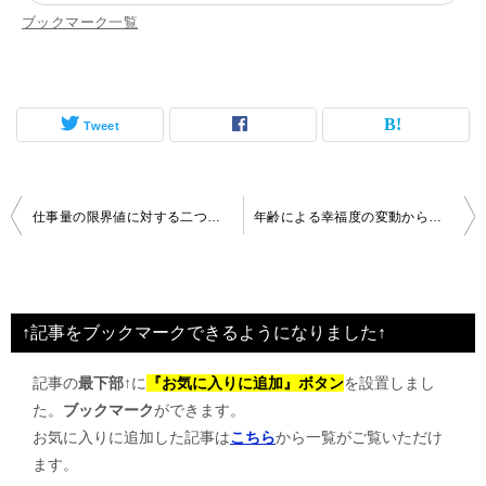
ブックマーク一覧
Tweet
投
仕事量の限界値に対する二つの反応が成長を左右する
年齢による幸福度の変動からわかる50代が分岐点となる理由
稿
ナ
ビ
↑記事をブックマークできるようになりました↑
ゲ
記事の
最下部↑
に
『お気に入りに追加』ボタン
を設置しまし
ー
た。
ブックマーク
ができます。
シ
お気に入りに追加した記事は
こちら
から一覧がご覧いただけ
ョ
ます。