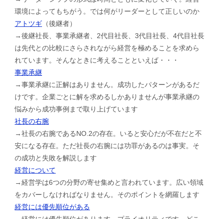
環境によってもちがう。では何がリーダーとして正しいのか
アトツギ
（後継者）
→後継社長、事業承継者、2代目社長、3代目社長、4代目社長
は先代との比較にさらされながら経営を極めることを求めら
れています。そんなときに考えることといえば・・・
事業承継
→事業承継に正解はありません。成功したパターンがあるだ
けです。企業ごとに解を求めるしかありませんが事業承継の
悩みから成功事例まで取り上げています
社長の右腕
→社長の右腕であるNO.2の存在。いると安心だが不在だと不
安になる存在。ただ社長の右腕には功罪があるのは事実。そ
の成功と失敗を解説します
経営について
→経営学は6つの分野の寄せ集めと言われています。広い領域
をカバーしなければなりません。そのポイントを網羅します
経営には優先順位がある
→経営には優先順位があります。プライオリティです。どこ