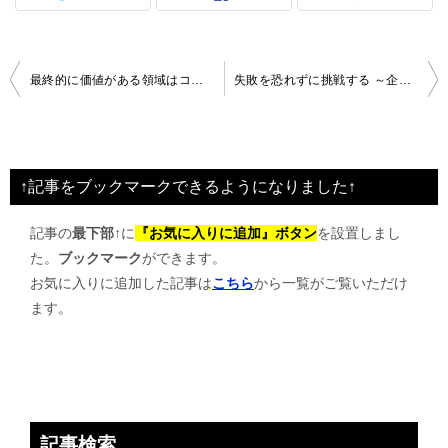
投
最終的に価値がある領域はココと言われるようになってきた
失敗を恐れずに挑戦する ～企業変革を加速させる5つの鍵～
稿
ナ
ビ
↑記事をブックマークできるようになりました↑
ゲ
記事の
最下部↑
に
『お気に入りに追加』ボタン
を設置しまし
ー
た。
ブックマーク
ができます。
シ
お気に入りに追加した記事は
こちら
から一覧がご覧いただけ
ョ
ます。
ン
記事検索