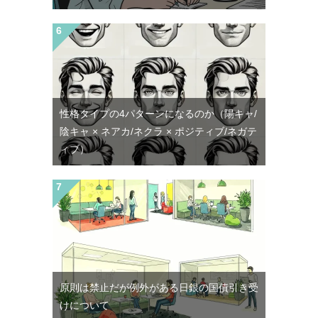
性格タイプの4パターンになるのか（陽キャ/
陰キャ × ネアカ/ネクラ × ポジティブ/ネガテ
ィブ）
原則は禁止だが例外がある日銀の国債引き受
けについて