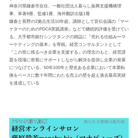
神奈川県鎌倉市在住、一般社団法人暮らし振興支援機構理
事、単著8冊、監修1冊、海外翻訳出版1冊
鎌倉と長野の2拠点生活10年超。講師として宣伝会議の『マー
ケターのためのPDCA実践講座』などで継続的評価を受けてい
る。大手都市銀行シンクタンクの雑誌に『売れる仕組み〜マ
ーケティングの基本』を寄稿。経営コンサルタントとして
『この世に残るべき企業を支援する』の理念のもと、経営課
題を現場に密着にサポートしながら解決を提供し企業の発展
につなげている。50年100年と歴史ある企業において本業転
換をベースに数十年間にわたる売上の壁を超え過去最高実績
を達成している