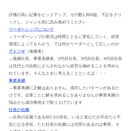
評価の高い記事をピックアップ。その数1,800超。下記をクリ
ックし、ジャンル別に読み進めてください
リーダーシップについて
→リーダーシップの形式は時間とともに変化していく。経営
環境によってもちがう。では何がリーダーとして正しいのか
アトツギ
（後継者）
→後継社長、事業承継者、2代目社長、3代目社長、4代目社長
は先代との比較にさらされながら経営を極めることを求めら
れています。そんなときに考えることといえば・・・
事業承継
→事業承継に正解はありません。成功したパターンがあるだ
けです。企業ごとに解を求めるしかありませんが事業承継の
悩みから成功事例まで取り上げています
社長の右腕
→社長の右腕であるNO.2の存在。いると安心だが不在だと不
安になる存在。ただ社長の右腕には功罪があるのは事実。そ