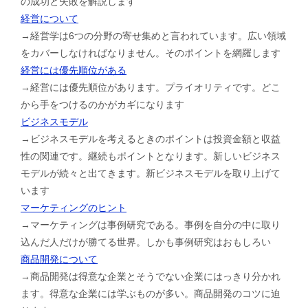
の成功と失敗を解説します
経営について
→経営学は6つの分野の寄せ集めと言われています。広い領域
をカバーしなければなりません。そのポイントを網羅します
経営には優先順位がある
→経営には優先順位があります。プライオリティです。どこ
から手をつけるのかがカギになります
ビジネスモデル
→ビジネスモデルを考えるときのポイントは投資金額と収益
性の関連です。継続もポイントとなります。新しいビジネス
モデルが続々と出てきます。新ビジネスモデルを取り上げて
います
マーケティングのヒント
→マーケティングは事例研究である。事例を自分の中に取り
込んだ人だけが勝てる世界。しかも事例研究はおもしろい
商品開発について
→商品開発は得意な企業とそうでない企業にはっきり分かれ
ます。得意な企業には学ぶものが多い。商品開発のコツに迫