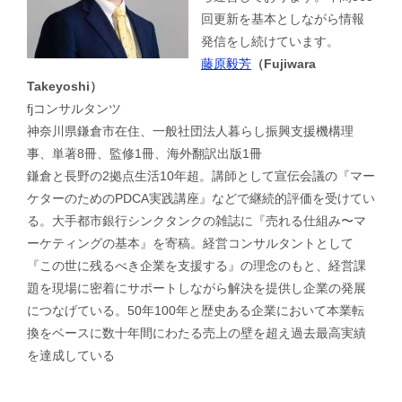
回更新を基本としながら情報
発信をし続けています。
藤原毅芳
（Fujiwara
Takeyoshi）
fjコンサルタンツ
神奈川県鎌倉市在住、一般社団法人暮らし振興支援機構理
事、単著8冊、監修1冊、海外翻訳出版1冊
鎌倉と長野の2拠点生活10年超。講師として宣伝会議の『マー
ケターのためのPDCA実践講座』などで継続的評価を受けてい
る。大手都市銀行シンクタンクの雑誌に『売れる仕組み〜マ
ーケティングの基本』を寄稿。経営コンサルタントとして
『この世に残るべき企業を支援する』の理念のもと、経営課
題を現場に密着にサポートしながら解決を提供し企業の発展
につなげている。50年100年と歴史ある企業において本業転
換をベースに数十年間にわたる売上の壁を超え過去最高実績
を達成している