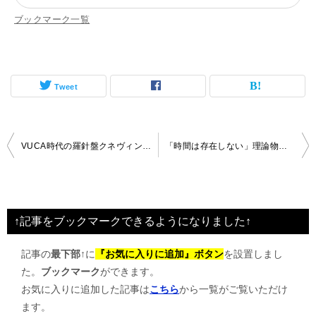
ブックマーク一覧
Tweet
投
VUCA時代の羅針盤クネヴィン・フレームワーク
「時間は存在しない」理論物理学より
稿
ナ
ビ
↑記事をブックマークできるようになりました↑
ゲ
記事の
最下部↑
に
『お気に入りに追加』ボタン
を設置しまし
ー
た。
ブックマーク
ができます。
シ
お気に入りに追加した記事は
こちら
から一覧がご覧いただけ
ョ
ます。