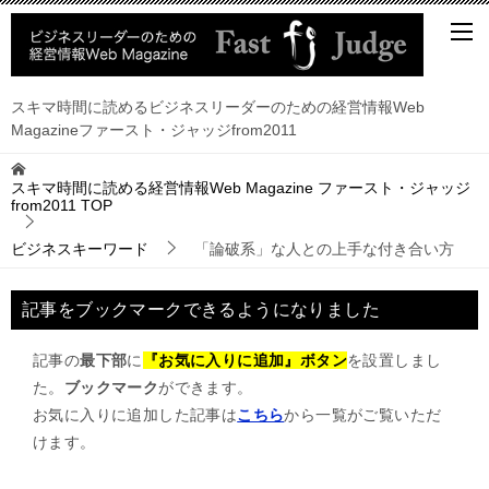
スキマ時間に読めるビジネスリーダーのための経営情報Web
Magazineファースト・ジャッジfrom2011
スキマ時間に読める経営情報Web Magazine ファースト・ジャッジ
from2011
TOP
ビジネスキーワード
「論破系」な人との上手な付き合い方
記事をブックマークできるようになりました
記事の
最下部
に
『お気に入りに追加』ボタン
を設置しまし
た。
ブックマーク
ができます。
お気に入りに追加した記事は
こちら
から一覧がご覧いただ
けます。