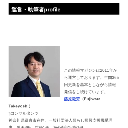
運営・執筆者profile
この情報マガジンは2011年か
ら運営しております。年間365
回更新を基本としながら情報
発信をし続けています。
藤原毅芳
（Fujiwara
Takeyoshi）
fjコンサルタンツ
神奈川県鎌倉市在住、一般社団法人暮らし振興支援機構理
事、単著8冊、監修1冊、海外翻訳出版1冊