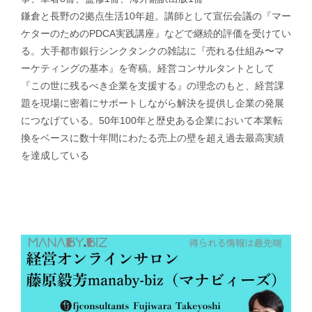
鎌倉と長野の2拠点生活10年超。講師として宣伝会議の『マー
ケターのためのPDCA実践講座』などで継続的評価を受けてい
る。大手都市銀行シンクタンクの雑誌に『売れる仕組み〜マ
ーケティングの基本』を寄稿。経営コンサルタントとして
『この世に残るべき企業を支援する』の理念のもと、経営課
題を現場に密着にサポートしながら解決を提供し企業の発展
につなげている。50年100年と歴史ある企業において本業転
換をベースに数十年間にわたる売上の壁を超え過去最高実績
を達成している