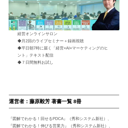
経営オンラインサロン
◆月2回のライブセミナー＋録画視聴
◆平日朝7時に届く「経営×AI×マーケティングのヒ
ント」テキスト配信
◆７日間無料お試し
運営者：藤原毅芳 著書一覧 8冊
『図解でわかる！回せるPDCA』（秀和システム新社）、
『図解でわかる！伸びる営業力』（秀和システム新社）、