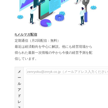
fjメルマガ配信
定期通信（月2回配信：無料）
最近は経済動向を中心に解説。他にも経営現場から
得られた最新一次情報の中から今後の経営予測を配
信しています。
メ
ー
ル
ア
ド
レ
ス