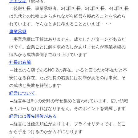
アトツギ
（後継者）
→後継社長、事業承継者、2代目社長、3代目社長、4代目社長
は先代との比較にさらされながら経営を極めることを求めら
れています。そんなときに考えることといえば・・・
事業承継
→事業承継に正解はありません。成功したパターンがあるだ
けです。企業ごとに解を求めるしかありませんが事業承継の
悩みから成功事例まで取り上げています
社長の右腕
→社長の右腕であるNO.2の存在。いると安心だが不在だと不
安になる存在。ただ社長の右腕には功罪があるのは事実。そ
の成功と失敗を解説します
経営について
→経営学は6つの分野の寄せ集めと言われています。広い領域
をカバーしなければなりません。そのポイントを網羅します
経営には優先順位がある
→経営には優先順位があります。プライオリティです。どこ
から手をつけるのかがカギになります