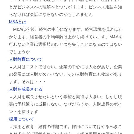
とがビジネスへの理解へとつながります。ビジネス用語を知
らなければ会話にならないのかもしれません
M&Aとは
→M&Aは今後、経営の中心になります。経営環境を見ればわ
かります。経営者の平均年齢は上がり続けています。M&Aを
行わない企業は選択肢のひとつを失うことになるのではない
でしょうか
人財教育について
→人財はコストではない。企業の中心には人財があり、企業
の発展には人財が欠かせない。その人財教育にも秘訣があり
ます。それは・・・
人財を成長させる
→人財を成長させたいという希望と期待は大きい。しかし現
実は予想通りに成長しない。なぜだろうか。人財成長のポイ
ントを探ります
採用について
→採用と教育。経営の課題です。採用についてはやるべきこ
とが多すぎて理解されていません。まずは採用とは何かを知