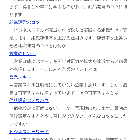
ます。得意な企業には学ぶものが多い。商品開発のコツに迫
ります
組織運営のコツ
→ビジネスモデルが完成すれば残りは実践する組織だけで完
成します。組織稼働率を上げる仕組みです。稼働率を上昇さ
せる組織運営のコツとは何か
営業のヒント
→営業は成功パターンを広げ対応力の拡大を達成すると結果
が急増します。そこにある営業のヒントとは
営業スキル
→営業スキルは明確にしていない企業もあります。しかし必
要な営業スキルは決まっています。その営業スキルとは
価格設定のノウハウ
→価格設定に正解はない。しかし再現性はあります。最初の
値段設定をするとやり直しができない。そんなコツを知りた
いですか
ビジネスキーワード
→ビジネス用語が氾濫しています。用語を知る、理解するこ