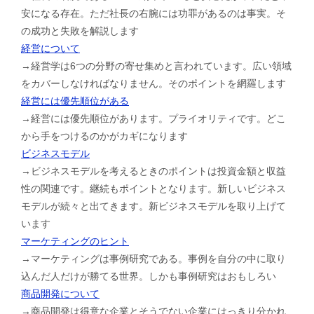
安になる存在。ただ社長の右腕には功罪があるのは事実。そ
の成功と失敗を解説します
経営について
→経営学は6つの分野の寄せ集めと言われています。広い領域
をカバーしなければなりません。そのポイントを網羅します
経営には優先順位がある
→経営には優先順位があります。プライオリティです。どこ
から手をつけるのかがカギになります
ビジネスモデル
→ビジネスモデルを考えるときのポイントは投資金額と収益
性の関連です。継続もポイントとなります。新しいビジネス
モデルが続々と出てきます。新ビジネスモデルを取り上げて
います
マーケティングのヒント
→マーケティングは事例研究である。事例を自分の中に取り
込んだ人だけが勝てる世界。しかも事例研究はおもしろい
商品開発について
→商品開発は得意な企業とそうでない企業にはっきり分かれ