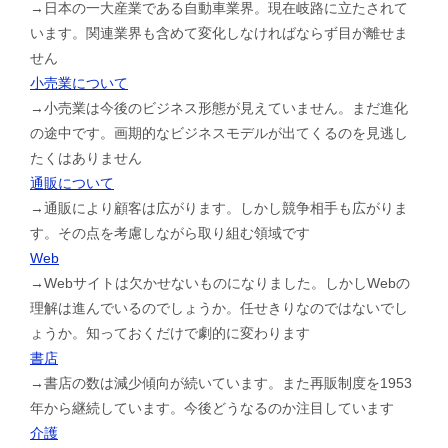
→日本の一大産業である自動車業界。現在岐路に立たされて
います。関連業界も含めて変化しなければならず目が離せま
せん
小売業について
→小売業は今後のビジネス形態が見えていません。まだ進化
の途中です。画期的なビジネスモデルが出てくるのを見逃し
たくはありません
通販について
→通販により顧客は広がります。しかし競争相手も広がりま
す。その点を考慮しながら取り組む領域です
Web
→Webサイトは欠かせないものになりました。しかしWebの
理解は進んでいるのでしょうか。任せきりなのではないでし
ょうか。知っておくだけで劇的に変わります
書店
→書店の数は減少傾向が続いています。また再販制度を1953
年から継続しています。今後どうなるのか注目しています
介護