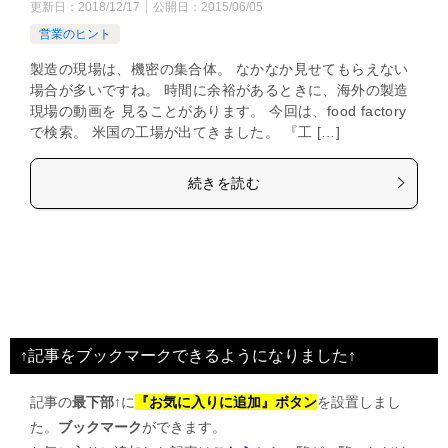
更新日：
2018/12/17
公開日：
2015/06/05
営業のヒント
製造の現場は、機密の集合体。 なかなか見せてもらえない
場合が多いですね。 時間に余裕があるときに、海外の製造
現場の動画を 見ることがあります。 今回は、food factory
で検索。 米国の工場が出てきました。 『工 […]
続きを読む
↑記事をブックマークできるようになりました↑
記事の
最下部↑
に
『お気に入りに追加』ボタン
を設置しまし
た。
ブックマーク
ができます。