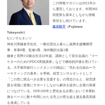
この情報マガジンは2011年か
ら運営しております。年間365
回更新を基本としながら情報
発信をし続けています。
藤原毅芳
（Fujiwara
Takeyoshi）
fjコンサルタンツ
神奈川県鎌倉市在住、一般社団法人暮らし振興支援機構理
事、単著8冊、監修1冊、海外翻訳出版1冊
鎌倉と長野の2拠点生活10年超。講師として宣伝会議の『マー
ケターのためのPDCA実践講座』などで継続的評価を受けてい
る。大手都市銀行シンクタンクの雑誌に『売れる仕組み〜マ
ーケティングの基本』を寄稿。経営コンサルタントとして
『この世に残るべき企業を支援する』の理念のもと、経営課
題を現場に密着にサポートしながら解決を提供し企業の発展
につなげている。50年100年と歴史ある企業において本業転
換をベースに数十年間にわたる売上の壁を超え過去最高実績
を達成している