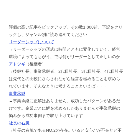
評価の高い記事をピックアップ。その数1,800超。下記をクリ
ックし、ジャンル別に読み進めてください
リーダーシップについて
→リーダーシップの形式は時間とともに変化していく。経営
環境によってもちがう。では何がリーダーとして正しいのか
アトツギ
（後継者）
→後継社長、事業承継者、2代目社長、3代目社長、4代目社長
は先代との比較にさらされながら経営を極めることを求めら
れています。そんなときに考えることといえば・・・
事業承継
→事業承継に正解はありません。成功したパターンがあるだ
けです。企業ごとに解を求めるしかありませんが事業承継の
悩みから成功事例まで取り上げています
社長の右腕
→社長の右腕であるNO.2の存在。いると安心だが不在だと不