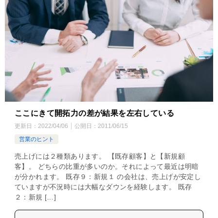
ここにきて開拓力の差が結果を左右している
更新日：
2022/04/06
公開日：
2011/06/15
営業のヒント
売上げには２種類あります。 【既存顧客】と【新規顧
客】。 どちらの比重が多いのか。それによって最近は明暗
が分かれます。 既存９：新規１ の会社は、売上げが安定し
ていますが不況時には大幅なダウンを経験します。 既存
２：新規 […]