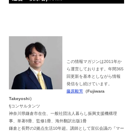
この情報マガジンは2011年か
ら運営しております。年間365
回更新を基本としながら情報
発信をし続けています。
藤原毅芳
（Fujiwara
Takeyoshi）
fjコンサルタンツ
神奈川県鎌倉市在住、一般社団法人暮らし振興支援機構理
事、単著8冊、監修1冊、海外翻訳出版1冊
鎌倉と長野の2拠点生活10年超。講師として宣伝会議の『マー