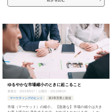
ゆるやかな市場縮小のときに起こること
更新日：
2021/05/17
公開日：
2011/08/14
マーケティングのヒント
第3章営業と販促
市場（マーケット）の縮小。 【急激な】市場の縮小は大き
な売上減少が 発生するので、だれでもわかります。 しか