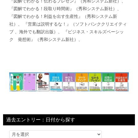
『図解でわかる！伝わるプレゼン』（秀和システム新社）、
『図解でわかる！段取り時間術』（秀和システム新社）、
『図解でわかる！利益を出す生産性』（秀和システム新
社）、 『営業は説明するな！』（ソフトバンククリエイティ
ブ 、海外でも翻訳出版）、 『ビジネス・スキルズベーシッ
ク 発想術』（秀和システム新社）、
過去エントリー：日付から探す