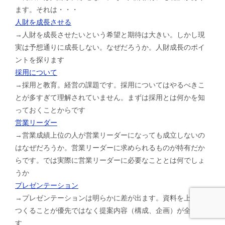
ます。それは・・・
人財を成長させる
→人財を成長させたいという希望と期待は大きい。しかし現
実は予想通りに成長しない。なぜだろうか。人財成長のポイ
ントを探ります
採用について
→採用と教育。経営の課題です。採用についてはやるべきこ
とが多すぎて理解されていません。まずは採用とは何かを知
っておくことからです
営業リーダー
→営業成績上位の人が営業リーダーになっても成立しないの
はなぜだろうか。営業リーダーに求められるものが特有だか
らです。では実際に営業リーダーに必要なこととは何でしょ
うか
プレゼンテーション
→プレゼンテーションは明らかに差が出ます。資料を上手に
つくることが優先ではなく提案内容（構成、企画）が全てで
す