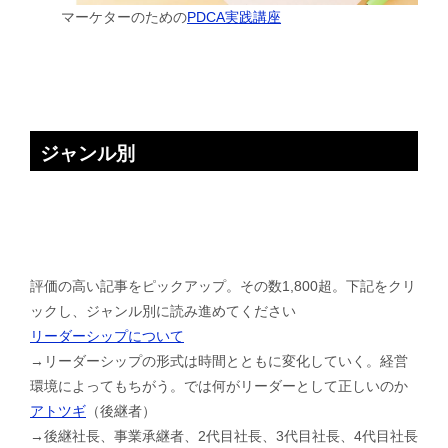
マーケターのための
PDCA実践講座
ジャンル別
評価の高い記事をピックアップ。その数1,800超。下記をクリ
ックし、ジャンル別に読み進めてください
リーダーシップについて
→リーダーシップの形式は時間とともに変化していく。経営
環境によってもちがう。では何がリーダーとして正しいのか
アトツギ
（後継者）
→後継社長、事業承継者、2代目社長、3代目社長、4代目社長