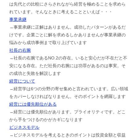
は先代との比較にさらされながら経営を極めることを求めら
れています。そんなときに考えることといえば・・・
事業承継
→事業承継に正解はありません。成功したパターンがあるだ
けです。企業ごとに解を求めるしかありませんが事業承継の
悩みから成功事例まで取り上げています
社長の右腕
→社長の右腕であるNO.2の存在。いると安心だが不在だと不
安になる存在。ただ社長の右腕には功罪があるのは事実。そ
の成功と失敗を解説します
経営について
→経営学は6つの分野の寄せ集めと言われています。広い領域
をカバーしなければなりません。そのポイントを網羅します
経営には優先順位がある
→経営には優先順位があります。プライオリティです。どこ
から手をつけるのかがカギになります
ビジネスモデル
→ビジネスモデルを考えるときのポイントは投資金額と収益