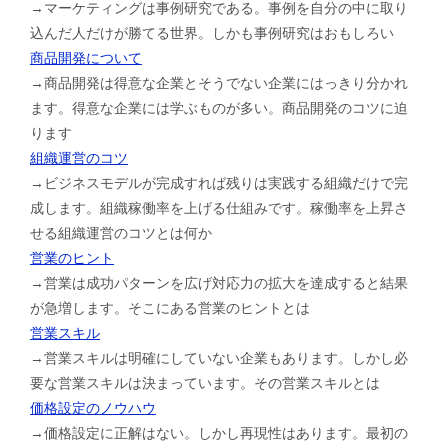
→マーケティングは事例研究である。事例を自分の中に取り
込んだ人だけが勝てる世界。しかも事例研究はおもしろい
商品開発について
→商品開発は得意な企業とそうでない企業にはっきり分かれ
ます。得意な企業には学ぶものが多い。商品開発のコツに迫
ります
組織運営のコツ
→ビジネスモデルが完成すれば残りは実践する組織だけで完
成します。組織稼働率を上げる仕組みです。稼働率を上昇さ
せる組織運営のコツとは何か
営業のヒント
→営業は成功パターンを広げ対応力の拡大を達成すると結果
が急増します。そこにある営業のヒントとは
営業スキル
→営業スキルは明確にしていない企業もあります。しかし必
要な営業スキルは決まっています。その営業スキルとは
価格設定のノウハウ
→価格設定に正解はない。しかし再現性はあります。最初の