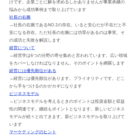
けです。企業ごとに解を求めるしかありませんが事業承継の
悩みから成功事例まで取り上げています
社長の右腕
→社長の右腕であるNO.2の存在。いると安心だが不在だと不
安になる存在。ただ社長の右腕には功罪があるのは事実。そ
の成功と失敗を解説します
経営について
→経営学は6つの分野の寄せ集めと言われています。広い領域
をカバーしなければなりません。そのポイントを網羅します
経営には優先順位がある
→経営には優先順位があります。プライオリティです。どこ
から手をつけるのかがカギになります
ビジネスモデル
→ビジネスモデルを考えるときのポイントは投資金額と収益
性の関連です。継続もポイントとなります。新しいビジネス
モデルが続々と出てきます。新ビジネスモデルを取り上げて
います
マーケティングのヒント