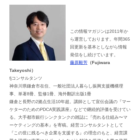
この情報マガジンは2011年か
ら運営しております。年間365
回更新を基本としながら情報
発信をし続けています。
藤原毅芳
（Fujiwara
Takeyoshi）
fjコンサルタンツ
神奈川県鎌倉市在住、一般社団法人暮らし振興支援機構理
事、単著8冊、監修1冊、海外翻訳出版1冊
鎌倉と長野の2拠点生活10年超。講師として宣伝会議の『マー
ケターのためのPDCA実践講座』などで継続的評価を受けてい
る。大手都市銀行シンクタンクの雑誌に『売れる仕組み〜マ
ーケティングの基本』を寄稿。経営コンサルタントとして
『この世に残るべき企業を支援する』の理念のもと、経営課