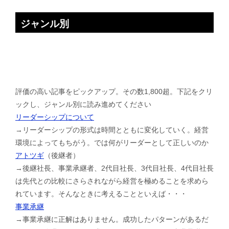
ジャンル別
評価の高い記事をピックアップ。その数1,800超。下記をクリ
ックし、ジャンル別に読み進めてください
リーダーシップについて
→リーダーシップの形式は時間とともに変化していく。経営
環境によってもちがう。では何がリーダーとして正しいのか
アトツギ
（後継者）
→後継社長、事業承継者、2代目社長、3代目社長、4代目社長
は先代との比較にさらされながら経営を極めることを求めら
れています。そんなときに考えることといえば・・・
事業承継
→事業承継に正解はありません。成功したパターンがあるだ