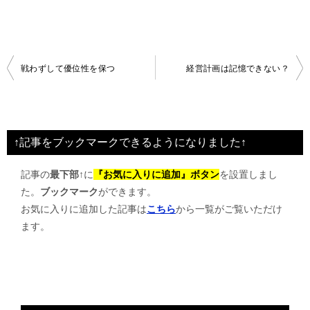
投
戦わずして優位性を保つ
経営計画は記憶できない？
稿
ナ
ビ
↑記事をブックマークできるようになりました↑
ゲ
記事の
最下部↑
に
『お気に入りに追加』ボタン
を設置しまし
ー
た。
ブックマーク
ができます。
シ
お気に入りに追加した記事は
こちら
から一覧がご覧いただけ
ョ
ます。
ン