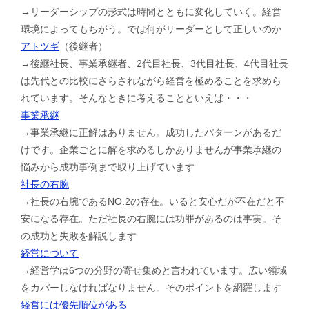
→リーダーシップの形式は時間とともに変化していく。経営
環境によってもちがう。では何がリーダーとして正しいのか
アトツギ
（後継者）
→後継社長、事業承継者、2代目社長、3代目社長、4代目社長
は先代との比較にさらされながら経営を極めることを求めら
れています。そんなときに考えることといえば・・・
事業承継
→事業承継に正解はありません。成功したパターンがあるだ
けです。企業ごとに解を求めるしかありませんが事業承継の
悩みから成功事例まで取り上げています
社長の右腕
→社長の右腕であるNO.2の存在。いると安心だが不在だと不
安になる存在。ただ社長の右腕には功罪があるのは事実。そ
の成功と失敗を解説します
経営について
→経営学は6つの分野の寄せ集めと言われています。広い領域
をカバーしなければなりません。そのポイントを網羅します
経営には優先順位がある