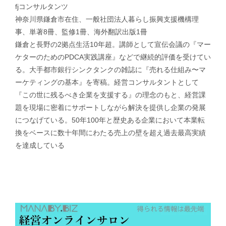
fjコンサルタンツ
神奈川県鎌倉市在住、一般社団法人暮らし振興支援機構理
事、単著8冊、監修1冊、海外翻訳出版1冊
鎌倉と長野の2拠点生活10年超。講師として宣伝会議の『マー
ケターのためのPDCA実践講座』などで継続的評価を受けてい
る。大手都市銀行シンクタンクの雑誌に『売れる仕組み〜マ
ーケティングの基本』を寄稿。経営コンサルタントとして
『この世に残るべき企業を支援する』の理念のもと、経営課
題を現場に密着にサポートしながら解決を提供し企業の発展
につなげている。50年100年と歴史ある企業において本業転
換をベースに数十年間にわたる売上の壁を超え過去最高実績
を達成している