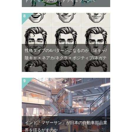
トライ＆エラーからトライ＆ラーンへ
性格タイプの4パターンになるのか（陽キャ/
陰キャ × ネアカ/ネクラ × ポジティブ/ネガテ
ィブ）
インド「マザーサン」が日本の自動車部品業
界を揺るがすのか