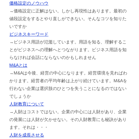
価格設定のノウハウ
→価格設定に正解はない。しかし再現性はあります。最初の
値段設定をするとやり直しができない。そんなコツを知りた
いですか
ビジネスキーワード
→ビジネス用語が氾濫しています。用語を知る、理解するこ
とがビジネスへの理解へとつながります。ビジネス用語を知
らなければ会話にならないのかもしれません
M&Aとは
→M&Aは今後、経営の中心になります。経営環境を見ればわ
かります。経営者の平均年齢は上がり続けています。M&Aを
行わない企業は選択肢のひとつを失うことになるのではない
でしょうか
人財教育について
→人財はコストではない。企業の中心には人財があり、企業
の発展には人財が欠かせない。その人財教育にも秘訣があり
ます。それは・・・
人財を成長させる