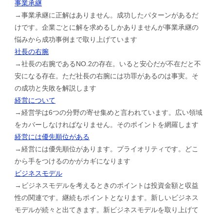
事業承継
→事業承継に正解はありません。成功したパターンがあるだ
けです。企業ごとに解を求めるしかありませんが事業承継の
悩みから成功事例まで取り上げています
社長の右腕
→社長の右腕であるNO.2の存在。いると安心だが不在だと不
安になる存在。ただ社長の右腕には功罪があるのは事実。そ
の成功と失敗を解説します
経営について
→経営学は6つの分野の寄せ集めと言われています。広い領域
をカバーしなければなりません。そのポイントを網羅します
経営には優先順位がある
→経営には優先順位があります。プライオリティです。どこ
から手をつけるのかがカギになります
ビジネスモデル
→ビジネスモデルを考えるときのポイントは投資金額と収益
性の関連です。継続もポイントとなります。新しいビジネス
モデルが続々と出てきます。新ビジネスモデルを取り上げて