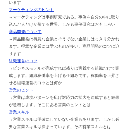
います
マーケティングのヒント
→マーケティングは事例研究である。事例を自分の中に取り
込んだ人だけが勝てる世界。しかも事例研究はおもしろい
商品開発について
→商品開発は得意な企業とそうでない企業にはっきり分かれ
ます。得意な企業には学ぶものが多い。商品開発のコツに迫
ります
組織運営のコツ
→ビジネスモデルが完成すれば残りは実践する組織だけで完
成します。組織稼働率を上げる仕組みです。稼働率を上昇さ
せる組織運営のコツとは何か
営業のヒント
→営業は成功パターンを広げ対応力の拡大を達成すると結果
が急増します。そこにある営業のヒントとは
営業スキル
→営業スキルは明確にしていない企業もあります。しかし必
要な営業スキルは決まっています。その営業スキルとは