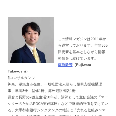
この情報マガジンは2011年か
ら運営しております。年間365
回更新を基本としながら情報
発信をし続けています。
藤原毅芳
（Fujiwara
Takeyoshi）
fjコンサルタンツ
神奈川県鎌倉市在住、一般社団法人暮らし振興支援機構理
事、単著8冊、監修1冊、海外翻訳出版1冊
鎌倉と長野の2拠点生活10年超。講師として宣伝会議の『マー
ケターのためのPDCA実践講座』などで継続的評価を受けてい
る。大手都市銀行シンクタンクの雑誌に『売れる仕組み〜マ