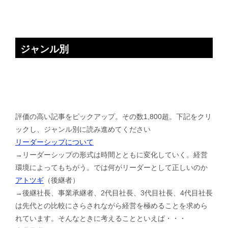
ジャンル別
評価の高い記事をピックアップ。その数1,800超。下記をクリ
ックし、ジャンル別に読み進めてください
リーダーシップについて
→リーダーシップの形式は時間とともに変化していく。経営
環境によってもちがう。では何がリーダーとして正しいのか
アトツギ
（後継者）
→後継社長、事業承継者、2代目社長、3代目社長、4代目社長
は先代との比較にさらされながら経営を極めることを求めら
れています。そんなときに考えることといえば・・・