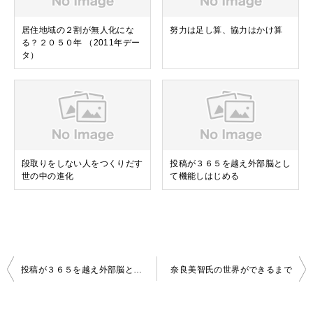
居住地域の２割が無人化にな
努力は足し算、協力はかけ算
る？２０５０年 （2011年デー
タ）
段取りをしない人をつくりだす
投稿が３６５を越え外部脳とし
世の中の進化
て機能しはじめる
投
投稿が３６５を越え外部脳として機能しはじめる
奈良美智氏の世界ができるまで
稿
ナ