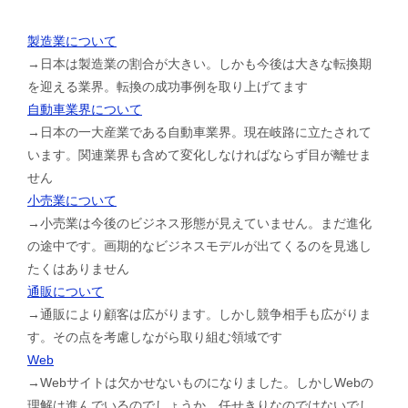
製造業について
→日本は製造業の割合が大きい。しかも今後は大きな転換期
を迎える業界。転換の成功事例を取り上げてます
自動車業界について
→日本の一大産業である自動車業界。現在岐路に立たされて
います。関連業界も含めて変化しなければならず目が離せま
せん
小売業について
→小売業は今後のビジネス形態が見えていません。まだ進化
の途中です。画期的なビジネスモデルが出てくるのを見逃し
たくはありません
通販について
→通販により顧客は広がります。しかし競争相手も広がりま
す。その点を考慮しながら取り組む領域です
Web
→Webサイトは欠かせないものになりました。しかしWebの
理解は進んでいるのでしょうか。任せきりなのではないでし