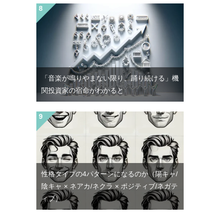
「音楽が鳴りやまない限り、踊り続ける」機
関投資家の宿命がわかると
性格タイプの4パターンになるのか（陽キャ/
陰キャ × ネアカ/ネクラ × ポジティブ/ネガテ
ィブ）