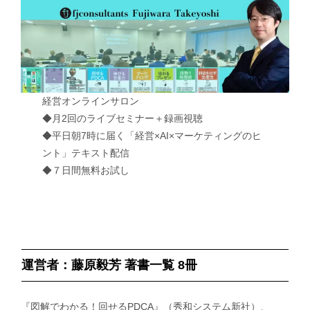
経営オンラインサロン
◆月2回のライブセミナー＋録画視聴
◆平日朝7時に届く「経営×AI×マーケティングのヒ
ント」テキスト配信
◆７日間無料お試し
運営者：藤原毅芳 著書一覧 8冊
『図解でわかる！回せるPDCA』（秀和システム新社）、