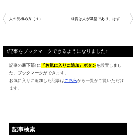
投
人の見極め方（１）
経営は人が基盤であり、はずせない部分
稿
ナ
ビ
↑記事をブックマークできるようになりました↑
ゲ
記事の
最下部↑
に
『お気に入りに追加』ボタン
を設置しまし
ー
た。
ブックマーク
ができます。
シ
お気に入りに追加した記事は
こちら
から一覧がご覧いただけ
ョ
ます。
ン
記事検索