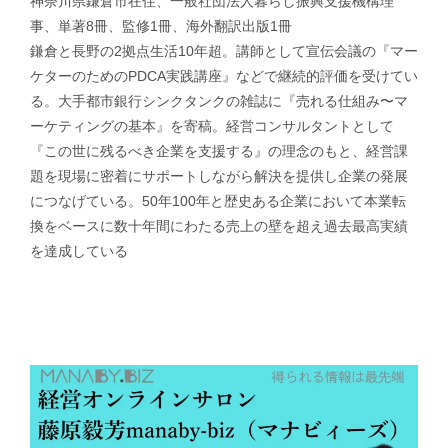
神奈川県鎌倉市在住、一般社団法人暮らし振興支援機構理
事、単著8冊、監修1冊、海外翻訳出版1冊
鎌倉と長野の2拠点生活10年超。講師として宣伝会議の『マー
ケターのためのPDCA実践講座』などで継続的評価を受けてい
る。大手都市銀行シンクタンクの雑誌に『売れる仕組み〜マ
ーケティングの基本』を寄稿。経営コンサルタントとして
『この世に残るべき企業を支援する』の理念のもと、経営課
題を現場に密着にサポートしながら解決を提供し企業の発展
につなげている。50年100年と歴史ある企業において本業転
換をベースに数十年間にわたる売上の壁を超え過去最高実績
を達成している