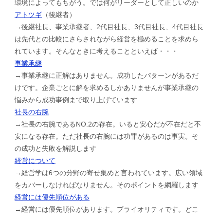
環境によってもちがう。では何がリーダーとして正しいのか
アトツギ
（後継者）
→後継社長、事業承継者、2代目社長、3代目社長、4代目社長
は先代との比較にさらされながら経営を極めることを求めら
れています。そんなときに考えることといえば・・・
事業承継
→事業承継に正解はありません。成功したパターンがあるだ
けです。企業ごとに解を求めるしかありませんが事業承継の
悩みから成功事例まで取り上げています
社長の右腕
→社長の右腕であるNO.2の存在。いると安心だが不在だと不
安になる存在。ただ社長の右腕には功罪があるのは事実。そ
の成功と失敗を解説します
経営について
→経営学は6つの分野の寄せ集めと言われています。広い領域
をカバーしなければなりません。そのポイントを網羅します
経営には優先順位がある
→経営には優先順位があります。プライオリティです。どこ