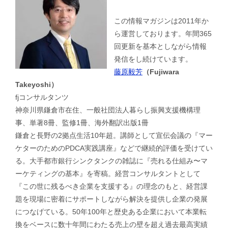
この情報マガジンは2011年か
ら運営しております。年間365
回更新を基本としながら情報
発信をし続けています。
藤原毅芳
（Fujiwara
Takeyoshi）
fjコンサルタンツ
神奈川県鎌倉市在住、一般社団法人暮らし振興支援機構理
事、単著8冊、監修1冊、海外翻訳出版1冊
鎌倉と長野の2拠点生活10年超。講師として宣伝会議の『マー
ケターのためのPDCA実践講座』などで継続的評価を受けてい
る。大手都市銀行シンクタンクの雑誌に『売れる仕組み〜マ
ーケティングの基本』を寄稿。経営コンサルタントとして
『この世に残るべき企業を支援する』の理念のもと、経営課
題を現場に密着にサポートしながら解決を提供し企業の発展
につなげている。50年100年と歴史ある企業において本業転
換をベースに数十年間にわたる売上の壁を超え過去最高実績