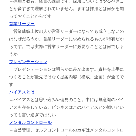
→採用と教育。経営の課題です。採用についてはやるべきこ
とが多すぎて理解されていません。まずは採用とは何かを知
っておくことからです
営業リーダー
→営業成績上位の人が営業リーダーになっても成立しないの
はなぜだろうか。営業リーダーに求められるものが特有だか
らです。では実際に営業リーダーに必要なこととは何でしょ
うか
プレゼンテーション
→プレゼンテーションは明らかに差が出ます。資料を上手に
つくることが優先ではなく提案内容（構成、企画）が全てで
す
バイアスとは
→バイアスとは思い込みや偏見のこと。中には無意識のバイ
アスも存在している。ビジネスはこのバイアスとの戦いとい
っても言い過ぎではない
メンタルコントロール
→自己管理、セルフコントロールのカギはメンタルコントロ