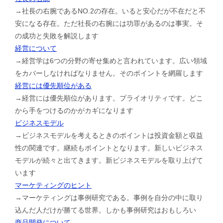
→社長の右腕であるNO.2の存在。いると安心だが不在だと不
安になる存在。ただ社長の右腕には功罪があるのは事実。そ
の成功と失敗を解説します
経営について
→経営学は6つの分野の寄せ集めと言われています。広い領域
をカバーしなければなりません。そのポイントを網羅します
経営には優先順位がある
→経営には優先順位があります。プライオリティです。どこ
から手をつけるのかがカギになります
ビジネスモデル
→ビジネスモデルを考えるときのポイントは投資金額と収益
性の関連です。継続もポイントとなります。新しいビジネス
モデルが続々と出てきます。新ビジネスモデルを取り上げて
います
マーケティングのヒント
→マーケティングは事例研究である。事例を自分の中に取り
込んだ人だけが勝てる世界。しかも事例研究はおもしろい
商品開発について