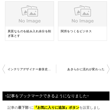
異質なものを組み入れ余分を削
関所をつくるビジネス
ぎ落とす
投
インテリアデザイナー倉俣史朗氏の世界
あきらかに流れが変わった
稿
ナ
ビ
↑記事をブックマークできるようになりました↑
ゲ
記事の
最下部↑
に
『お気に入りに追加』ボタン
を設置しまし
ー