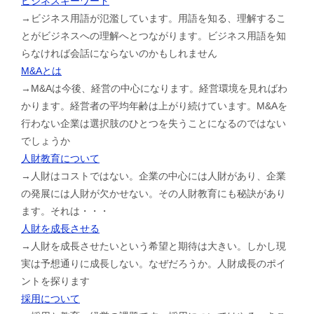
ビジネスキーワード
→ビジネス用語が氾濫しています。用語を知る、理解するこ
とがビジネスへの理解へとつながります。ビジネス用語を知
らなければ会話にならないのかもしれません
M&Aとは
→M&Aは今後、経営の中心になります。経営環境を見ればわ
かります。経営者の平均年齢は上がり続けています。M&Aを
行わない企業は選択肢のひとつを失うことになるのではない
でしょうか
人財教育について
→人財はコストではない。企業の中心には人財があり、企業
の発展には人財が欠かせない。その人財教育にも秘訣があり
ます。それは・・・
人財を成長させる
→人財を成長させたいという希望と期待は大きい。しかし現
実は予想通りに成長しない。なぜだろうか。人財成長のポイ
ントを探ります
採用について