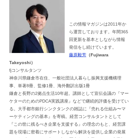
この情報マガジンは2011年か
ら運営しております。年間365
回更新を基本としながら情報
発信をし続けています。
藤原毅芳
（Fujiwara
Takeyoshi）
fjコンサルタンツ
神奈川県鎌倉市在住、一般社団法人暮らし振興支援機構理
事、単著8冊、監修1冊、海外翻訳出版1冊
鎌倉と長野の2拠点生活10年超。講師として宣伝会議の『マー
ケターのためのPDCA実践講座』などで継続的評価を受けてい
る。大手都市銀行シンクタンクの雑誌に『売れる仕組み〜マ
ーケティングの基本』を寄稿。経営コンサルタントとして
『この世に残るべき企業を支援する』の理念のもと、経営課
題を現場に密着にサポートしながら解決を提供し企業の発展