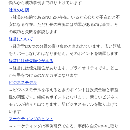
悩みから成功事例まで取り上げています
社長の右腕
→社長の右腕であるNO.2の存在。いると安心だが不在だと不
安になる存在。ただ社長の右腕には功罪があるのは事実。そ
の成功と失敗を解説します
経営について
→経営学は6つの分野の寄せ集めと言われています。広い領域
をカバーしなければなりません。そのポイントを網羅します
経営には優先順位がある
→経営には優先順位があります。プライオリティです。どこ
から手をつけるのかがカギになります
ビジネスモデル
→ビジネスモデルを考えるときのポイントは投資金額と収益
性の関連です。継続もポイントとなります。新しいビジネス
モデルが続々と出てきます。新ビジネスモデルを取り上げて
います
マーケティングのヒント
→マーケティングは事例研究である。事例を自分の中に取り