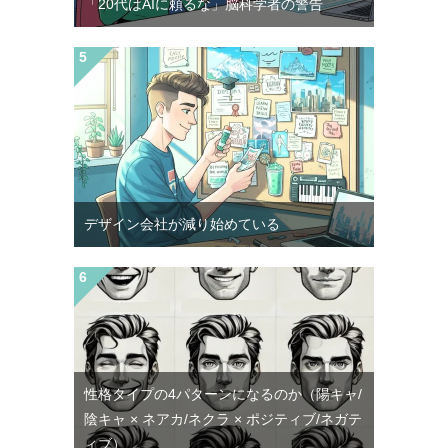
「20代はAIに頼るな」脳科学者の警告
デザイン会社が減り始めている
性格タイプの4パターンになるのか（陽キャ/
陰キャ × ネアカ/ネクラ × ポジティブ/ネガテ
ィブ）