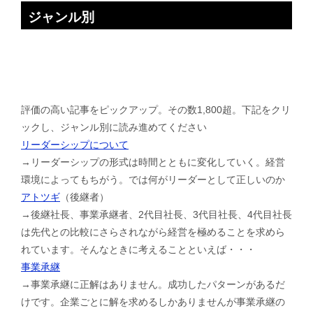
ジャンル別
評価の高い記事をピックアップ。その数1,800超。下記をクリ
ックし、ジャンル別に読み進めてください
リーダーシップについて
→リーダーシップの形式は時間とともに変化していく。経営
環境によってもちがう。では何がリーダーとして正しいのか
アトツギ
（後継者）
→後継社長、事業承継者、2代目社長、3代目社長、4代目社長
は先代との比較にさらされながら経営を極めることを求めら
れています。そんなときに考えることといえば・・・
事業承継
→事業承継に正解はありません。成功したパターンがあるだ
けです。企業ごとに解を求めるしかありませんが事業承継の