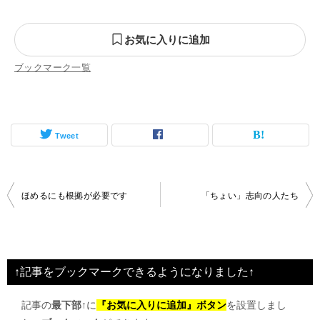
お気に入りに追加
ブックマーク一覧
Tweet
投
ほめるにも根拠が必要です
「ちょい」志向の人たち
稿
ナ
ビ
↑記事をブックマークできるようになりました↑
ゲ
記事の
最下部↑
に
『お気に入りに追加』ボタン
を設置しまし
ー