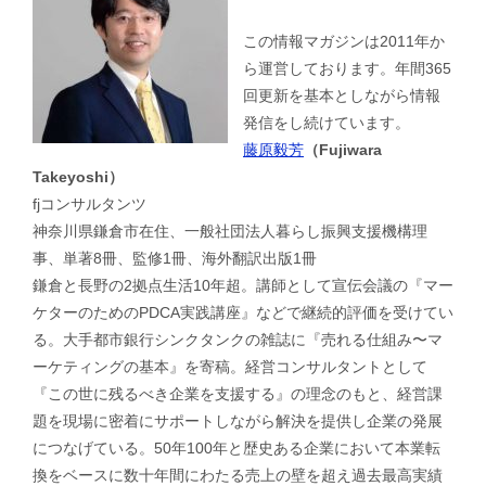
この情報マガジンは2011年か
ら運営しております。年間365
回更新を基本としながら情報
発信をし続けています。
藤原毅芳
（Fujiwara
Takeyoshi）
fjコンサルタンツ
神奈川県鎌倉市在住、一般社団法人暮らし振興支援機構理
事、単著8冊、監修1冊、海外翻訳出版1冊
鎌倉と長野の2拠点生活10年超。講師として宣伝会議の『マー
ケターのためのPDCA実践講座』などで継続的評価を受けてい
る。大手都市銀行シンクタンクの雑誌に『売れる仕組み〜マ
ーケティングの基本』を寄稿。経営コンサルタントとして
『この世に残るべき企業を支援する』の理念のもと、経営課
題を現場に密着にサポートしながら解決を提供し企業の発展
につなげている。50年100年と歴史ある企業において本業転
換をベースに数十年間にわたる売上の壁を超え過去最高実績