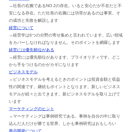
→社長の右腕であるNO.2の存在。いると安心だが不在だと不
安になる存在。ただ社長の右腕には功罪があるのは事実。そ
の成功と失敗を解説します
経営について
→経営学は6つの分野の寄せ集めと言われています。広い領域
をカバーしなければなりません。そのポイントを網羅します
経営には優先順位がある
→経営には優先順位があります。プライオリティです。どこ
から手をつけるのかがカギになります
ビジネスモデル
→ビジネスモデルを考えるときのポイントは投資金額と収益
性の関連です。継続もポイントとなります。新しいビジネス
モデルが続々と出てきます。新ビジネスモデルを取り上げて
います
マーケティングのヒント
→マーケティングは事例研究である。事例を自分の中に取り
込んだ人だけが勝てる世界。しかも事例研究はおもしろい
商品開発について