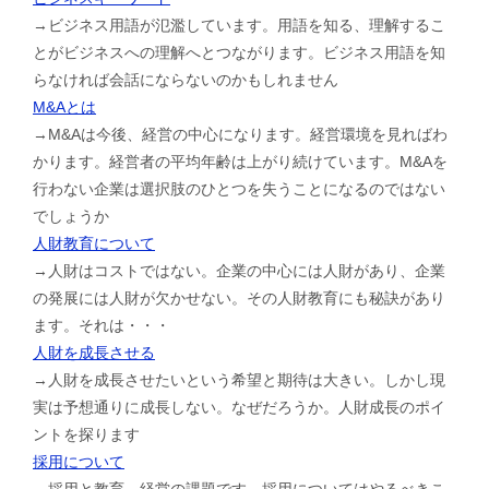
→ビジネス用語が氾濫しています。用語を知る、理解するこ
とがビジネスへの理解へとつながります。ビジネス用語を知
らなければ会話にならないのかもしれません
M&Aとは
→M&Aは今後、経営の中心になります。経営環境を見ればわ
かります。経営者の平均年齢は上がり続けています。M&Aを
行わない企業は選択肢のひとつを失うことになるのではない
でしょうか
人財教育について
→人財はコストではない。企業の中心には人財があり、企業
の発展には人財が欠かせない。その人財教育にも秘訣があり
ます。それは・・・
人財を成長させる
→人財を成長させたいという希望と期待は大きい。しかし現
実は予想通りに成長しない。なぜだろうか。人財成長のポイ
ントを探ります
採用について
→採用と教育。経営の課題です。採用についてはやるべきこ